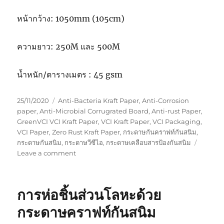
หน้ากว้าง: 1050mm (105cm)
ความยาว: 250M และ 500M
น้ำหนัก/ตารางเมตร : 45 gsm
Posted
Tags
25/11/2020
Anti-Bacteria Kraft Paper
,
Anti-Corrosion
on
paper
,
Anti-Microbial Corrugrated Board
,
Anti-rust Paper
,
GreenVCI VCI Kraft Paper
,
VCI Kraft Paper
,
VCI Packaging
,
VCI Paper
,
Zero Rust Kraft Paper
,
กระดาษกันคราฟท์กันสนิม
,
กระดาษกันสนิม
,
กระดาษวีซีไอ
,
กระดาษเคลือบสารป้องกันสนิม
on
Leave a comment
กระดาษ
กัน
สนิม
การห่อชิ้นส่วนโลหะด้วย
แบบ
เคลือบ
กระดาษคราฟท์กันสนิม
สอง