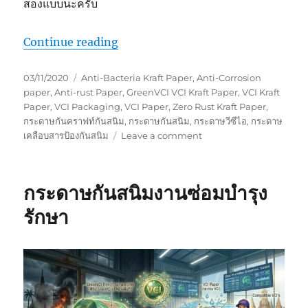
สองแบบนะครับ
“การห่อชิ้นส่วนโลหะด้วยกระดาษคราฟ
Continue reading
Posted
Tags
03/11/2020
Anti-Bacteria Kraft Paper
,
Anti-Corrosion
on
paper
,
Anti-rust Paper
,
GreenVCI VCI Kraft Paper
,
VCI Kraft
Paper
,
VCI Packaging
,
VCI Paper
,
Zero Rust Kraft Paper
,
กระดาษกันคราฟท์กันสนิม
,
กระดาษกันสนิม
,
กระดาษวีซีไอ
,
กระดาษ
on
เคลือบสารป้องกันสนิม
Leave a comment
การ
ห่อ
ชิ้น
กระดาษกันสนิมงานซ่อมบำรุง
ส่วน
โลหะ
รักษา
ด้วย
กระดาษ
คราฟท์
กัน
สนิม