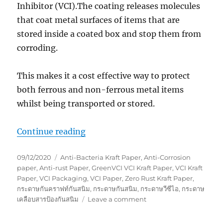
Inhibitor (VCI).The coating releases molecules
that coat metal surfaces of items that are
stored inside a coated box and stop them from
corroding.
This makes it a cost effective way to protect
both ferrous and non-ferrous metal items
whilst being transported or stored.
“VCI Packaging Paper”
Continue reading
Posted
Tags
09/12/2020
Anti-Bacteria Kraft Paper
,
Anti-Corrosion
on
paper
,
Anti-rust Paper
,
GreenVCI VCI Kraft Paper
,
VCI Kraft
Paper
,
VCI Packaging
,
VCI Paper
,
Zero Rust Kraft Paper
,
กระดาษกันคราฟท์กันสนิม
,
กระดาษกันสนิม
,
กระดาษวีซีไอ
,
กระดาษ
on
เคลือบสารป้องกันสนิม
Leave a comment
VCI
Packaging