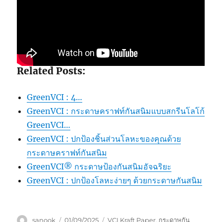
Related Posts:
GreenVCI : 4…
GreenVCI : กระดาษคราฟท์กันสนิมแบบสกรีนโลโก้
GreenVCI…
GreenVCI : ปกป้องชิ้นส่วนโลหะของคุณด้วย
กระดาษคราฟท์กันสนิม
GreenVCI® กระดาษป้องกันสนิมอัจฉริยะ
GreenVCI : ปกป้องโลหะง่ายๆ ด้วยกระดาษกันสนิม
Author
Posted
Tags
sanook
01/09/2025
VCI Kraft Paper
,
กระดาษกัน