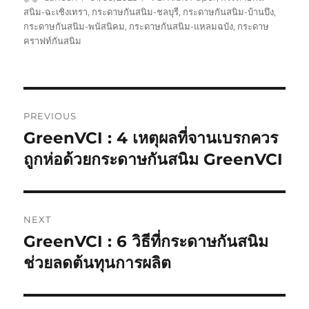
on
สนิม-ฉะเชิงเทรา
,
กระดาษกันสนิม-ชลบุรี
,
กระดาษกันสนิม-บ้านบึง
,
กระดาษกันสนิม-พนัสนิคม
,
กระดาษกันสนิม-แหลมฉบัง
,
กระดาษ
คราฟท์กันสนิม
Post
PREVIOUS
navigation
GreenVCI : 4 เหตุผลที่จานเบรกควร
Previous
post:
ถูกห่อด้วยกระดาษกันสนิม GreenVCI
NEXT
GreenVCI : 6 วิธีที่กระดาษกันสนิม
Next
post:
ช่วยลดต้นทุนการผลิต