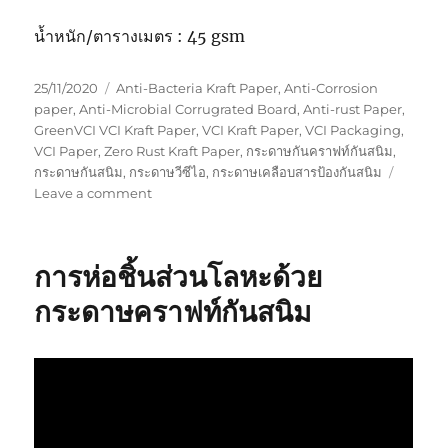
น้ำหนัก/ตารางเมตร : 45 gsm
Posted
Tags
25/11/2020
Anti-Bacteria Kraft Paper
,
Anti-Corrosion
on
paper
,
Anti-Microbial Corrugrated Board
,
Anti-rust Paper
,
GreenVCI VCI Kraft Paper
,
VCI Kraft Paper
,
VCI Packaging
,
VCI Paper
,
Zero Rust Kraft Paper
,
กระดาษกันคราฟท์กันสนิม
,
กระดาษกันสนิม
,
กระดาษวีซีไอ
,
กระดาษเคลือบสารป้องกันสนิม
on
Leave a comment
กระดาษ
กัน
สนิม
การห่อชิ้นส่วนโลหะด้วย
แบบ
เคลือบ
กระดาษคราฟท์กันสนิม
สอง
ด้าน