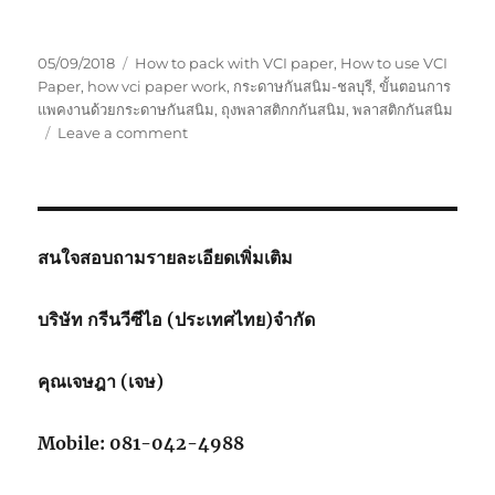
Posted
Tags
05/09/2018
How to pack with VCI paper
,
How to use VCI
on
Paper
,
how vci paper work
,
กระดาษกันสนิม-ชลบุรี
,
ขั้นตอนการ
แพคงานด้วยกระดาษกันสนิม
,
ถุงพลาสติกกกันสนิม
,
พลาสติกกันสนิม
on
Leave a comment
ขั้น
ตอน
การ
แพค
งาน
สนใจสอบถามรายละเอียดเพิ่มเติม
ด้วย
กระดาษ
บริษัท กรีนวีซีไอ (ประเทศไทย)จำกัด
กัน
สนิม
คุณเจษฎา (เจษ)
Mobile: 081-042-4988