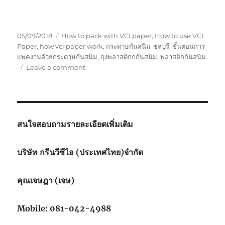
Posted
Tags
05/09/2018
How to pack with VCI paper
,
How to use VCI
on
Paper
,
how vci paper work
,
กระดาษกันสนิม-ชลบุรี
,
ขั้นตอนการ
แพคงานด้วยกระดาษกันสนิม
,
ถุงพลาสติกกกันสนิม
,
พลาสติกกันสนิม
on
Leave a comment
ขั้น
ตอน
การ
แพค
งาน
สนใจสอบถามรายละเอียดเพิ่มเติม
ด้วย
กระดาษ
บริษัท กรีนวีซีไอ (ประเทศไทย)จำกัด
กัน
สนิม
คุณเจษฎา (เจษ)
Mobile: 081-042-4988