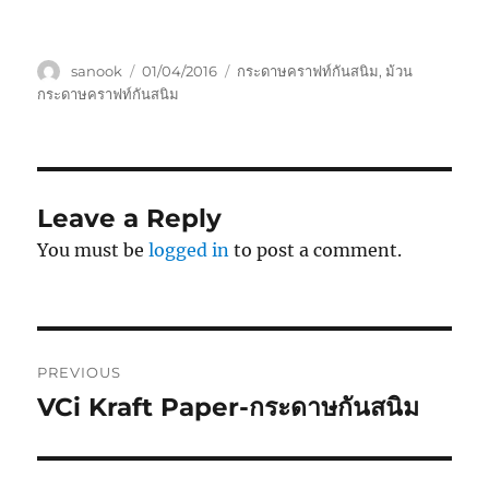
Author
Posted
Tags
sanook
01/04/2016
กระดาษคราฟท์กันสนิม
,
ม้วน
on
กระดาษคราฟท์กันสนิม
Leave a Reply
You must be
logged in
to post a comment.
Post
PREVIOUS
navigation
VCi Kraft Paper-กระดาษกันสนิม
Previous
post: