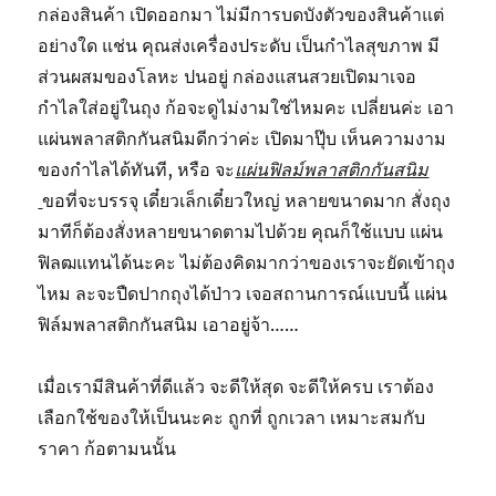
กล่องสินค้า เปิดออกมา ไม่มีการบดบังตัวของสินค้าแต่
อย่างใด แช่น คุณส่งเครื่องประดับ เป็นกำไลสุขภาพ มี
ส่วนผสมของโลหะ ปนอยู่ กล่องแสนสวยเปิดมาเจอ
กำไลใส่อยู่ในถุง ก้อจะดูไม่งามใช่ไหมคะ เปลี่ยนค่ะ เอา
แผ่นพลาสติกกันสนิมดีกว่าค่ะ เปิดมาปุ๊บ เห็นความงาม
ของกำไลได้ทันที, หรือ จะ
แผ่นฟิลม์พลาสติกกันสนิม
ขอที่จะบรรจุ เดี๋ยวเล็กเดี๋ยวใหญ่ หลายขนาดมาก สั่งถุง
มาทีก็ต้องสั่งหลายขนาดตามไปด้วย คุณก็ใช้แบบ แผ่น
ฟิลฒแทนได้นะคะ ไม่ต้องคิดมากว่าของเราจะยัดเข้าถุง
ไหม ละจะปืดปากถุงได้ป่าว เจอสถานการณ์แบบนี้ แผ่น
ฟิล์มพลาสติกกันสนิม เอาอยู่จ้า……
เมื่อเรามีสินค้าที่ดีแล้ว จะดีให้สุด จะดีให้ครบ เราต้อง
เลือกใช้ของให้เป็นนะคะ ถูกที่ ถูกเวลา เหมาะสมกับ
ราคา ก้อตามนนั้น