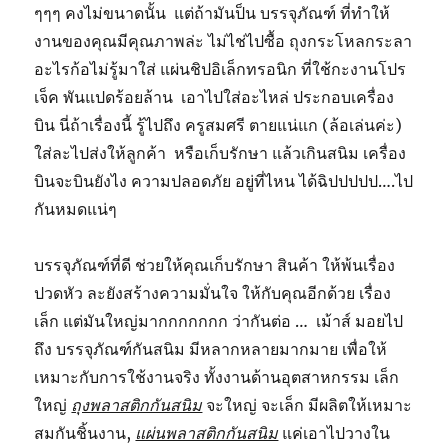
ๆๆๆ คงไม่ขนาดนั้น แต่ถ้ามันป็น บรรจุภัณฑ์ ที่ทำให้
งานของคุณมีคุณภาพล่ะ ไม่ไช่ไปซื้อ ถุงกระโหลกระลา
อะไรก้อไม่รู้มาใส่ แผ่นชิปอิเล็กทรอนิก ที่ใช้กะงานโปร
เจ็ค พันแปดร้อยล้าน เอาไปใส่อะไหล่ ประกอบเครื่อง
บิน นี่ถ้าเรื่องนี้ รู้ไปถึง ครูสมศรี ตายแน่แก (ล้อเล่นค่ะ)
ใส่ละไปส่งให้ลูกค้า หรือเก็บรักษา แล้วเกินสนิม เครื่อง
บินจะบินยังไง ความปลอดภัย อยู่ที่ไหน ได้ฉิปปปปป….ไป
กันหมดแน่ๆ
บรรจุภัณฑ์ที่ดี ช่วยให้คุณเก็บรักษา สินค้า ให้พ้นเรื่อง
ปวดหัว ละยังสร้างความมั่นใจ ให้กับคุณอีกด้วย เรื่อง
เล็ก แต่มันใหญ่มากกกกกกก ว่ากันต่อ … เม้าส์ มอยไป
ถึง บรรจุภัณฑ์กันสนิม มีหลากหลายมากมาย เพื่อให้
เหมาะกับการใช้งานจริง ทั้งงานด้านอุตสาหกรรม เล็ก
ใหญ่
ถุงพลาสติกกันสนิม
จะใหญ่ จะเล็ก มีผลิตให้เหมาะ
สมกันชิ้นงาน,
แผ่นพลาสติกกันสนิม
แค่เอาไปวางใน