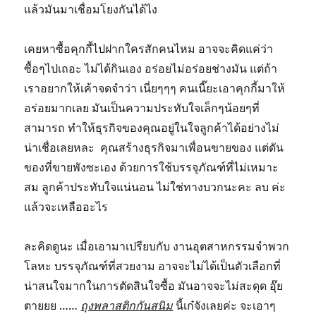
แล้วมันมาเชื่อมโยงกันได้ไง
เคยหาซื้อคุกกี้ไปฝากใครสักคนไหม อาจจะคิดแค่ว่า
ซื้อๆไปเถอะ ไม่ได้กินเอง อร่อยไม่อร่อยช่างมัน แต่ถ้า
เราอยากให้เค้าจดจำว่า เนี่ยๆๆๆ คนเนี๊ยะเอาคุกกี้มาให้
อร่อยมากเลย มันเป็นความประทับใจเล็กๆน้อยๆที่
สามารถ ทำให้ธุรกิจของคุณอยู่ในใจลูกค้าได้อย่างไม่
น่าเชื่อเลยหละ คุณสร้างธุรกิจมาเพื่อนขายของ แต่ดัน
ของที่ขายพังซะเอง ด้วยการใช้บรรจุภัณฑ์ที่ไม่เหมาะ
สม ลูกค้าประทับใจแน่นอน ไม่ใช่ทางบวกนะคะ ลบ ค่ะ
แล้วจะเหลืออะไร
ละคิดดูนะ เมื่อเอามาเปรียบกับ งานอุตสาหกรรมจำพวก
โลหะ บรรจุภัณฑ์ที่สวยงาม อาจจะไม่ได้เป็นตัวเลือกที่
น่าสนใจมากในการตัดสินใจซื้อ มันอาจจะไม่สะดุด อุ๊ย
ตายยย ……
ถุงพลาสติกกันสนิม
นี้เก๋จังเลยค่ะ จะเอาๆ