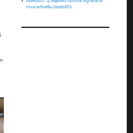
GreenVCI : 4 เหตุผลที่จานเบรกควรถูกห่อด้วย
กระดาษกันสนิม GreenVCI
์
ตก
ง