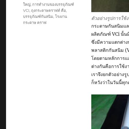
ใหญ่
,
การทำงานของบรรจุภัณฑ์
VCI
,
ถุงกระดาษคราฟท์ คือ
,
บรรจุภัณฑ์กันสนิม
,
โรงงาน
ตัวอย่างรูปการใช
กระดาษ คราฟ
กระดาษกันสนิมแล
ผลิตภัณฑ์ VCi นั้
ซึ่งมีความแตกต่าง
พลาสติกกันสนิม (
โดยตามหลักการแล้วท
ต่างกันคือการใช้
เราจึงยกตัวอย่างรู
ก็หวังว่าในวันนี้