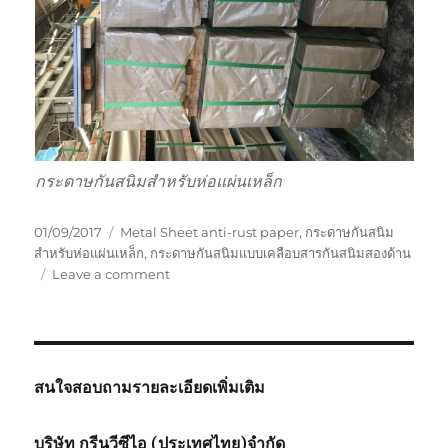
กระดาษกันสนิมสำหรับห่อแผ่นเหล็ก
Posted
Tags
01/09/2017
Metal Sheet anti-rust paper
,
กระดาษกันสนิม
on
สำหรับห่อแผ่นเหล็ก
,
กระดาษกันสนิมแบบเคลือบสารกันสนิมสองด้าน
on
Leave a comment
กระดาษ
กัน
สนิม
สำหรับ
ห่อ
สนใจสอบถามรายละเอียดเพิ่มเติม
แผ่น
เหล็ก
บริษัท กรีนวีซีไอ (ประเทศไทย)จำกัด