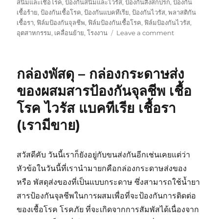
สนิมและเชื้อโรค
,
ป้องกันสนิมและไวรัส
,
ป้องกันสิ่งสกปรก
,
ป้องกัน
เชื้อร้าย
,
ป้องกันเชื้อโรค
,
ป้องกันแบคทีเรีย
,
ป้องกันไวรัส
,
พลาสติกัน
เชื้อรา
,
ฟิล์มป้องกันจุลชีพ
,
ฟิล์มป้องกันเชื้อโรค
,
ฟิล์มป้องกันไวรัส
,
on
อุตสาหกรรม
,
เคลื่อนย้าย
,
โรงงาน
Leave a comment
เชื้อ
แบคทีเรีย
ใน
กล่องพัสดุ – กล่องกระดาษส่ง
กระเป๋า
เครื่อง
ของผสมสารป้องกันจุลชีพ เชื้อ
สำอาง
โรค ไวรัส แบคทีเรีย เชื้อรา
กับ
วิธี
(เรามีขาย)
ป้องกัน
ที่
มี
สวัสดีคับ วันนี้เราก็ยังอยู่กับขนส่งกันอีกเช่นเคยแต่ว่า
กลิ่น
หอม
หัวข้อในวันนี้ที่เรานำมายกคือกล่องกระดาษส่งของ
หรือ พัสดุส่งของที่เป็นแบบกระดาษ ซึ่งสามารถใช้น้ำยา
สารป้องกันจุลชีพในการผสมเพื่อที่จะป้องกันการติดต่อ
ของเชื้อโรค โรคภัย ที่จะเกิดจากการสัมพัสได้เนื่องจาก