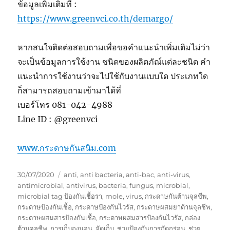
ข้อมูลเพิ่มเติมที่ :
https://www.greenvci.co.th/demargo/
หากสนใจติดต่อสอบถามเพื่อขอคำแนะนำเพิ่มเติมไม่ว่า
จะเป็นข้อมูลการใช้งาน ชนิดของผลิตภัณ์แต่ละชนิด คำ
แนะนำการใช้งานว่าจะไปใช้กับงานแบบใด ประเภทใด
ก็สามารถสอบถามเข้ามาได้ที่
เบอร์โทร 081-042-4988
Line ID : @greenvci
www.กระดาษกันสนิม.com
Posted
Tags
30/07/2020
anti
,
anti bacteria
,
anti-bac
,
anti-virus
,
on
antimicrobial
,
antivirus
,
bacteria
,
fungus
,
microbial
,
microbial tag ป้องกันเชื้อรา
,
mole
,
virus
,
กระดาษกันต้านจุลชีพ
,
กระดาษป้องกันเชื้อ
,
กระดาษป้องกันไวรัส
,
กระดาษผสมยาต้านจุลชีพ
,
กระดาษผสมสารป้องกันเชื้อ
,
กระดาษผสมสารป้องกันไวรัส
,
กล่อง
ต้านจุลชีพ
,
การเก็บถุงนอน
,
จัดเก็บ
,
ช่วยป้องกันการกัดกร่อน
,
ช่วย