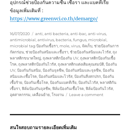
อุปกรณ์ช่วยป้องกันความชื้น เชื้อรา และแบคทีเรีย
ข้อมูลเพิ่มเติมที่ :
https://www.greenvci.co.th/demargo/
Posted
Tags
16/07/2020
anti
,
anti bacteria
,
anti-bac
,
anti-virus
,
on
antimicrobial
,
antivirus
,
bacteria
,
fungus
,
microbial
,
microbial tag ป้องกันเชื้อรา
,
mole
,
virus
,
จัดเก็บ
,
ช่วยป้องกันการ
กัดกร่อน
,
ช่วยป้องกันสนิมและเชื้อรา
,
ช้วยป้องกันสนิมและไวรัส
,
ถุง
พลาสติกขนาดใหญ่
,
ถุงพลาสติกป้องกัน UV
,
ถุงพลาสติกป้องกันเชื้อ
โรค
,
ถุงพลาสติกป้องกันไวรัส
,
ถุงพลาสติกแต่งเติมคุณสมบัติ
,
ป้องกัน
UV
,
ป้องกันกันสนิม
,
ป้องกันจุลชีพ
,
ป้องกันสนิมและจุลชีพ
,
ป้องกัน
สนิมและเชื้อโรค
,
ป้องกันสนิมและไวรัส
,
ป้องกันสิ่งสกปรก
,
ป้องกัน
เชื้อร้าย
,
ป้องกันเชื้อโรค
,
ป้องกันแบคทีเรีย
,
ป้องกันไวรัส
,
พลาสติกัน
เชื้อรา
,
ฟิล์มป้องกันจุลชีพ
,
ฟิล์มป้องกันเชื้อโรค
,
ฟิล์มป้องกันไวรัส
,
on
อุตสาหกรรม
,
เคลื่อนย้าย
,
โรงงาน
Leave a comment
กล่อง
พัสดุ
–
กล่อง
กระดาษ
สนใจสอบถามรายละเอียดเพิ่มเติม