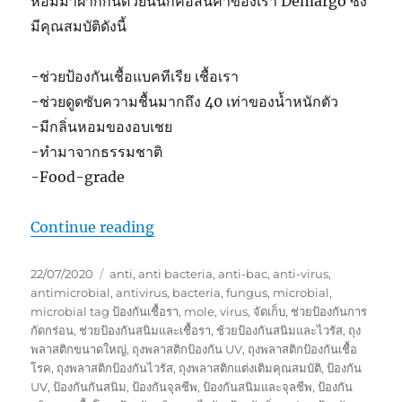
หอมมาฝากกันด้วยนั้นก็คือสินค้าของเรา Demargo ซึ่ง
มีคุณสมบัติดังนี้
-ช่วยป้องกันเชื้อแบคทีเรีย เชื้อเรา
-ช่วยดูดซับความชื้นมากถึง 40 เท่าของน้ำหนักตัว
-มีกลิ่นหอมของอบเชย
-ทำมาจากธรรมชาติ
-Food-grade
“เชื้อแบคทีเรีย ในกระเป๋าเครื่องสำอาง กั
Continue reading
Posted
Tags
22/07/2020
anti
,
anti bacteria
,
anti-bac
,
anti-virus
,
on
antimicrobial
,
antivirus
,
bacteria
,
fungus
,
microbial
,
microbial tag ป้องกันเชื้อรา
,
mole
,
virus
,
จัดเก็บ
,
ช่วยป้องกันการ
กัดกร่อน
,
ช่วยป้องกันสนิมและเชื้อรา
,
ช้วยป้องกันสนิมและไวรัส
,
ถุง
พลาสติกขนาดใหญ่
,
ถุงพลาสติกป้องกัน UV
,
ถุงพลาสติกป้องกันเชื้อ
โรค
,
ถุงพลาสติกป้องกันไวรัส
,
ถุงพลาสติกแต่งเติมคุณสมบัติ
,
ป้องกัน
UV
,
ป้องกันกันสนิม
,
ป้องกันจุลชีพ
,
ป้องกันสนิมและจุลชีพ
,
ป้องกัน