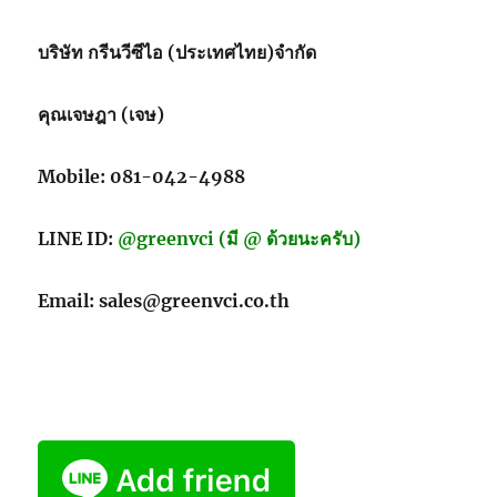
ส่ง
ของ
บริษัท กรีนวีซีไอ (ประเทศไทย)จำกัด
ผสม
สาร
ป้องกัน
คุณเจษฎา (เจษ)
จุลชีพ
เชื้อ
โรค
Mobile: 081-042-4988
ไวรัส
แบคทีเรีย
LINE ID:
@greenvci (มี @ ด้วยนะครับ)
เชื้อ
รา
(เรา
Email: sales@greenvci.co.th
มี
ขาย)