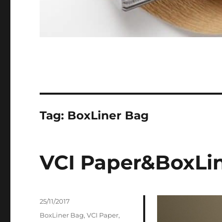
Tag:
BoxLiner Bag
VCI Paper&BoxLi
Posted
25/11/2017
on
Tags
BoxLiner Bag
,
VCI Paper
,