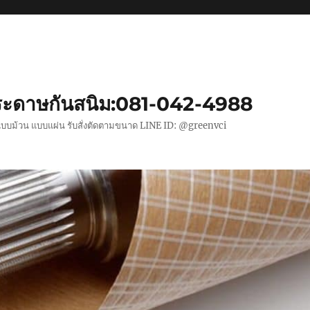
ะดาษกันสนิม:081-042-4988
แบบม้วน แบบแผ่น รับสั่งตัดตามขนาด LINE ID: @greenvci