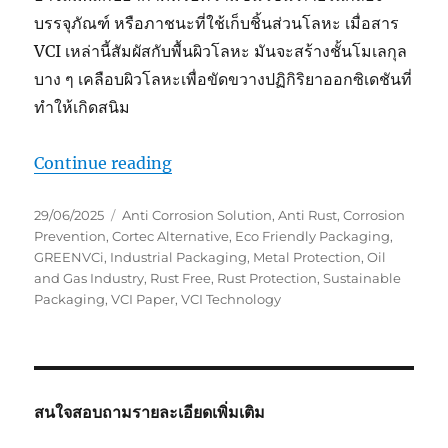
บรรจุภัณฑ์ หรือภาชนะที่ใช้เก็บชิ้นส่วนโลหะ เมื่อสาร
VCI เหล่านี้สัมผัสกับพื้นผิวโลหะ มันจะสร้างชั้นโมเลกุล
บาง ๆ เคลือบผิวโลหะเพื่อขัดขวางปฏิกิริยาออกซิเดชันที่
ทำให้เกิดสนิม
“GreenVCI® กระดาษป้องกันสนิมอัจฉ
Continue reading
Posted
Tags
29/06/2025
Anti Corrosion Solution
,
Anti Rust
,
Corrosion
on
Prevention
,
Cortec Alternative
,
Eco Friendly Packaging
,
GREENVCi
,
Industrial Packaging
,
Metal Protection
,
Oil
and Gas Industry
,
Rust Free
,
Rust Protection
,
Sustainable
Packaging
,
VCI Paper
,
VCI Technology
สนใจสอบถามรายละเอียดเพิ่มเติม