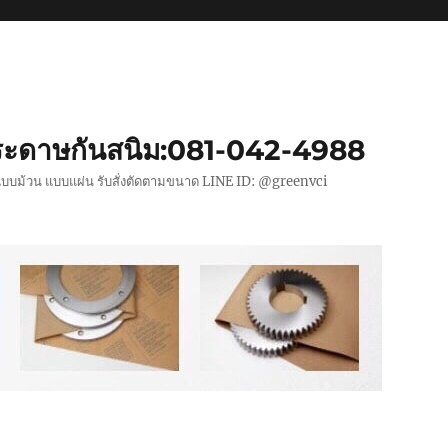
ะดาษกันสนิม:081-042-4988
แบบม้วน แบบแผ่น รับสั่งตัดตามขนาด LINE ID: @greenvci