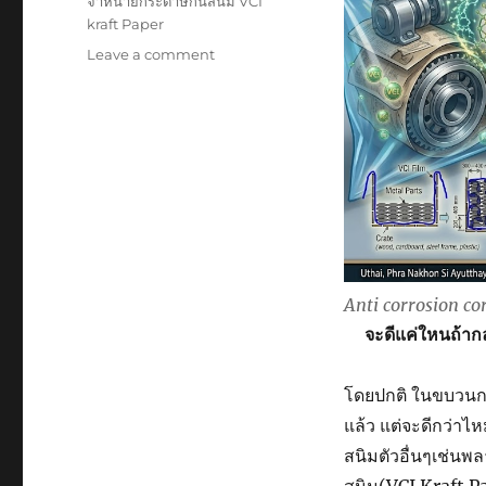
จำหน่ายกระดาษกันสนิม VCI
kraft Paper
on
Leave a comment
Anti
corrosion
corrugated
Box
Anti corrosion co
จะดีแค่ใหนถ้าก
โดยปกติ ในขบวนการจ
แล้ว แต่จะดีกว่าไห
สนิมตัวอื่นๆเช่นพ
สนิม(VCI Kraft P