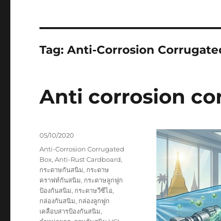
Tag:
Anti-Corrosion Corrugat
Anti corrosion c
Posted
05/10/2020
on
Tags
Anti-Corrosion Corrugated
Box
,
Anti-Rust Cardboard
,
กระดาษกันสนิม
,
กระดาษ
คราฟท์กันสนิม
,
กระดาษลูกฟูก
ป้องกันสนิม
,
กระดาษวีซีไอ
,
กล่องกันสนิม
,
กล่องลูกฟูก
เคลือบสารป้องกันสนิม
,