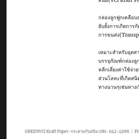
กล่องลูกฟูกเคลือบ
ยับยั้งการเกิดกา
การขนส่ง(Transp
เหมาะสำหรับอุตส
บรรจุภัณฑ์กล่องล
หลีกเลี่ยงค่าใช้จ่
ส่วนโลหะที่เกิดสน
ทางนานๆเช่นทางเร
GREENVCi Kraft Paper-กระดาษกันสนิม:081-042-4988
P