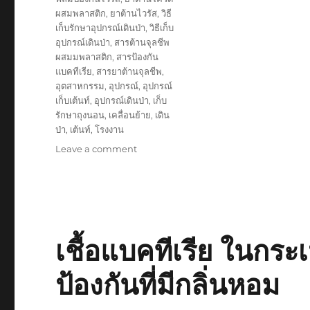
ผสมพลาสติก
,
ยาต้านไวรัส
,
วิธี
เก็บรักษาอุปกรณ์เดินป่า
,
วิธีเก็บ
อุปกรณ์เดินป่า
,
สารต้านจุลชีพ
ผสมมพลาสติก
,
สารป้องกัน
แบคทีเรีย
,
สารยาต้านจุลชีพ
,
อุตสาหกรรม
,
อุปกรณ์
,
อุปกรณ์
เก็บเต้นท์
,
อุปกรณ์เดินป่า
,
เก็บ
รักษาถุงนอน
,
เคลื่อนย้าย
,
เดิน
ป่า
,
เต้นท์
,
โรงงาน
on
Leave a comment
กล่อง
พัสดุ
ป้องกัน
เชื้อ
จุลชีพ
แบบ
เชื้อแบคทีเรีย ในกระเ
ใช้
ซ้ำ
ป้องกันที่มีกลิ่นหอม
สำหรับ
จัด
เก็บ