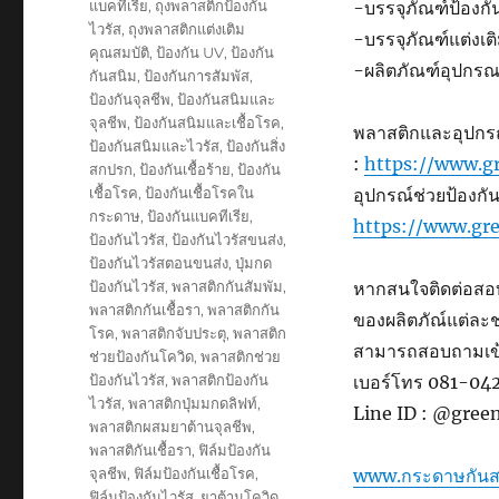
แบคทีเรีย
,
ถุงพลาสติกป้องกัน
-บรรจุภัณฑ์ป้องกันเช
ไวรัส
,
ถุงพลาสติกแต่งเติม
-บรรจุภัณฑ์แต่งเต
คุณสมบัติ
,
ป้องกัน UV
,
ป้องกัน
-ผลิตภัณฑ์อุปกร
กันสนิม
,
ป้องกันการสัมพัส
,
ป้องกันจุลชีพ
,
ป้องกันสนิมและ
จุลชีพ
,
ป้องกันสนิมและเชื้อโรค
,
พลาสติกและอุปกรณ์ป
ป้องกันสนิมและไวรัส
,
ป้องกันสิ่ง
:
https://www.gr
สกปรก
,
ป้องกันเชื้อร้าย
,
ป้องกัน
เชื้อโรค
,
ป้องกันเชื้อโรคใน
อุปกรณ์ช่วยป้องกันค
กระดาษ
,
ป้องกันแบคทีเรีย
,
https://www.gre
ป้องกันไวรัส
,
ป้องกันไวรัสขนส่ง
,
ป้องกันไวรัสตอนขนส่ง
,
ปุ่มกด
ป้องกันไวรัส
,
พลาสติกกันสัมพัม
,
หากสนใจติดต่อสอบ
พลาสติกกันเชื้อรา
,
พลาสติกกัน
ของผลิตภัณ์แต่ละ
โรค
,
พลาสติกจับประตุ
,
พลาสติก
สามารถสอบถามเข้า
ช่วยป้องกันโควิด
,
พลาสติกช่วย
ป้องกันไวรัส
,
พลาสติกป้องกัน
เบอร์โทร 081-0
ไวรัส
,
พลาสติกปุ่มมกดลิฟท์
,
Line ID : @gree
พลาสติกผสมยาต้านจุลชีพ
,
พลาสติกันเชื้อรา
,
ฟิล์มป้องกัน
จุลชีพ
,
ฟิล์มป้องกันเชื้อโรค
,
www.กระดาษกันส
ฟิล์มป้องกันไวรัส
,
ยาต้านโควิด