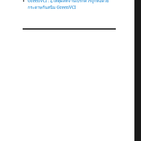
GreenVCI : 4 เหตุผลที่จานเบรกควรถูกห่อด้วย
กระดาษกันสนิม GreenVCI