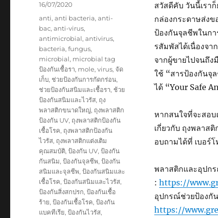
Posted
16/07/2020
สวัสดีคับ วันนี้เรา
on
Tags
anti
,
anti bacteria
,
anti-
กล่องกระดาษส่งของ
bac
,
anti-virus
,
ป้องกันจุลชีพในการ
antimicrobial
,
antivirus
,
รสัมพัสได้เนื่อง
bacteria
,
fungus
,
microbial
,
microbial tag
จากผู้ขายไปจนถึงมือ
ป้องกันเชื้อรา
,
mole
,
virus
,
จัด
ใช้ “สารป้องกันจุ
เก็บ
,
ช่วยป้องกันการกัดกร่อน
,
ได้ “Your Safe A
ช่วยป้องกันสนิมและเชื้อรา
,
ช้วย
ป้องกันสนิมและไวรัส
,
ถุง
พลาสติกขนาดใหญ่
,
ถุงพลาสติก
หากสนใจที่จะสอบถ
ป้องกัน UV
,
ถุงพลาสติกป้องกัน
เกี่ยวกับ ถุงพลาสต
เชื้อโรค
,
ถุงพลาสติกป้องกัน
ไวรัส
,
ถุงพลาสติกแต่งเติม
อบถามได้ที่ เบอร
คุณสมบัติ
,
ป้องกัน UV
,
ป้องกัน
กันสนิม
,
ป้องกันจุลชีพ
,
ป้องกัน
พลาสติกและอุปกรณ์ป
สนิมและจุลชีพ
,
ป้องกันสนิมและ
เชื้อโรค
,
ป้องกันสนิมและไวรัส
,
:
https://www.gr
ป้องกันสิ่งสกปรก
,
ป้องกันเชื้อ
อุปกรณ์ช่วยป้องกันค
ร้าย
,
ป้องกันเชื้อโรค
,
ป้องกัน
https://www.gre
แบคทีเรีย
,
ป้องกันไวรัส
,