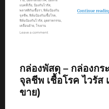
ร้าย
,
ป้องกันเชื้อโรค
,
ป้องกัน
แบคทีเรีย
,
ป้องกันไวรัส
,
พลาสติกันเชื้อรา
,
ฟิล์มป้องกัน
Continue readin
จุลชีพ
,
ฟิล์มป้องกันเชื้อโรค
,
ฟิล์มป้องกันไวรัส
,
อุตสาหกรรม
,
เคลื่อนย้าย
,
โรงงาน
on
Leave a comment
เชื้อ
แบคทีเรีย
ใน
กระเป๋า
เครื่อง
สำอาง
กล่องพัสดุ – กล่องก
กับ
วิธี
จุลชีพ เชื้อโรค ไวรัส 
ป้องกัน
ที่
ขาย)
มี
กลิ่น
หอม