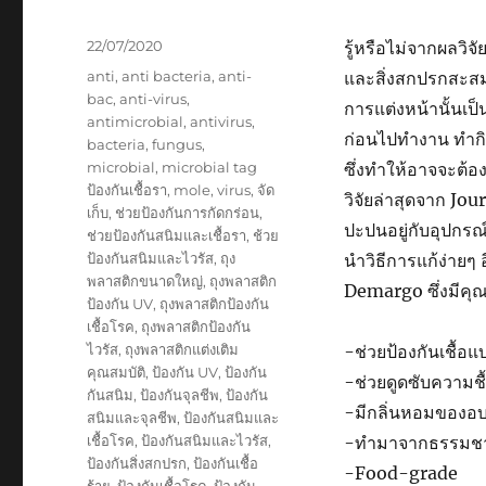
และ
ขนส่ง
Posted
22/07/2020
รู้หรือไม่จากผลวิจ
on
Tags
anti
,
anti bacteria
,
anti-
และสิ่งสกปรกสะสม
bac
,
anti-virus
,
การแต่งหน้านั้นเป็น
antimicrobial
,
antivirus
,
ก่อนไปทำงาน ทำกิ
bacteria
,
fungus
,
microbial
,
microbial tag
ซึ่งทำให้อาจจะต้อ
ป้องกันเชื้อรา
,
mole
,
virus
,
จัด
วิจัยล่าสุดจาก Jou
เก็บ
,
ช่วยป้องกันการกัดกร่อน
,
ปะปนอยู่กับอุปกรณ์
ช่วยป้องกันสนิมและเชื้อรา
,
ช้วย
ป้องกันสนิมและไวรัส
,
ถุง
นำวิธีการแก้ง่ายๆ
พลาสติกขนาดใหญ่
,
ถุงพลาสติก
Demargo ซึ่งมีคุณส
ป้องกัน UV
,
ถุงพลาสติกป้องกัน
เชื้อโรค
,
ถุงพลาสติกป้องกัน
ไวรัส
,
ถุงพลาสติกแต่งเติม
-ช่วยป้องกันเชื้อแบ
คุณสมบัติ
,
ป้องกัน UV
,
ป้องกัน
-ช่วยดูดซับความชื
กันสนิม
,
ป้องกันจุลชีพ
,
ป้องกัน
-มีกลิ่นหอมของอ
สนิมและจุลชีพ
,
ป้องกันสนิมและ
เชื้อโรค
,
ป้องกันสนิมและไวรัส
,
-ทำมาจากธรรมชา
ป้องกันสิ่งสกปรก
,
ป้องกันเชื้อ
-Food-grade