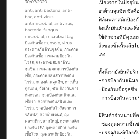
Posted
30/07/2020
เนื่องจากในปัจจุบั
on
Tags
anti
,
anti bacteria
,
anti-
ยาต้านจุลชีพ ซึ่ง
bac
,
anti-virus
,
ฟิล์มพลาสติกป้องก
antimicrobial
,
antivirus
,
จัดเก็บสินค้าและส
bacteria
,
fungus
,
microbial
,
microbial tag
ใช้ตัวช่วยที่มีคุณส
ป้องกันเชื้อรา
,
mole
,
virus
,
สิ่งของชิ้นนั้นเสี
กระดาษกันต้านจุลชีพ
,
กระดาษ
เอง
ป้องกันเชื้อ
,
กระดาษป้องกัน
ไวรัส
,
กระดาษผสมยาต้าน
จุลชีพ
,
กระดาษผสมสารป้องกัน
ทั้งนี้เรายังยินดีบ
เชื้อ
,
กระดาษผสมสารป้องกัน
-การป้องกันสนิมก
ไวรัส
,
กล่องต้านจุลชีพ
,
การเก็บ
ถุงนอน
,
จัดเก็บ
,
ช่วยป้องกันการ
-ป้องกันเชื้อจุลชีพ
กัดกร่อน
,
ช่วยป้องกันสนิมและ
-การป้องกันความช
เชื้อรา
,
ช้วยป้องกันสนิมและ
ไวรัส
,
ช่วยป้องกันไวรัสจากกา
รสัมพัส
,
ช่วยเก็บเตนท์
,
ถุง
มีสินค้าจำหน่ายที
พลาสติกขนาดใหญ่
,
ถุงพลาสติก
-ซองดูดความชื้นช
ป้องกัน UV
,
ถุงพลาสติกป้องกัน
-บรรจุภัณฑ์ป้องกั
เชื้อโรค
,
ถุงพลาสติกป้องกัน