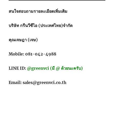
เชื้อ
จุลชีพ
สนใจสอบถามรายละเอียดเพิ่มเติม
แบบ
ใช้
บริษัท กรีนวีซีไอ (ประเทศไทย)จำกัด
ซ้ำ
สำหรับ
จัด
คุณเจษฎา (เจษ)
เก็บ
และ
ขนส่ง
Mobile: 081-042-4988
LINE ID:
@greenvci (มี @ ด้วยนะครับ)
Email: sales@greenvci.co.th