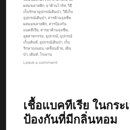
ผสมพลาสติก
,
ยาต้านไวรัส
,
วิธี
เก็บรักษาอุปกรณ์เดินป่า
,
วิธีเก็บ
อุปกรณ์เดินป่า
,
สารต้านจุลชีพ
ผสมมพลาสติก
,
สารป้องกัน
แบคทีเรีย
,
สารยาต้านจุลชีพ
,
อุตสาหกรรม
,
อุปกรณ์
,
อุปกรณ์
เก็บเต้นท์
,
อุปกรณ์เดินป่า
,
เก็บ
รักษาถุงนอน
,
เคลื่อนย้าย
,
เดิน
ป่า
,
เต้นท์
,
โรงงาน
on
Leave a comment
กล่อง
พัสดุ
ป้องกัน
เชื้อ
จุลชีพ
แบบ
เชื้อแบคทีเรีย ในกระเ
ใช้
ซ้ำ
ป้องกันที่มีกลิ่นหอม
สำหรับ
จัด
เก็บ