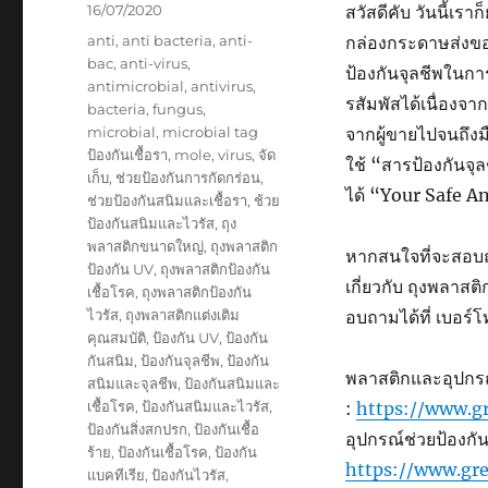
Posted
16/07/2020
สวัสดีคับ วันนี้เรา
on
Tags
anti
,
anti bacteria
,
anti-
กล่องกระดาษส่งของ
bac
,
anti-virus
,
ป้องกันจุลชีพในการ
antimicrobial
,
antivirus
,
รสัมพัสได้เนื่อง
bacteria
,
fungus
,
microbial
,
microbial tag
จากผู้ขายไปจนถึงมือ
ป้องกันเชื้อรา
,
mole
,
virus
,
จัด
ใช้ “สารป้องกันจุ
เก็บ
,
ช่วยป้องกันการกัดกร่อน
,
ได้ “Your Safe A
ช่วยป้องกันสนิมและเชื้อรา
,
ช้วย
ป้องกันสนิมและไวรัส
,
ถุง
พลาสติกขนาดใหญ่
,
ถุงพลาสติก
หากสนใจที่จะสอบถ
ป้องกัน UV
,
ถุงพลาสติกป้องกัน
เกี่ยวกับ ถุงพลาสต
เชื้อโรค
,
ถุงพลาสติกป้องกัน
ไวรัส
,
ถุงพลาสติกแต่งเติม
อบถามได้ที่ เบอร
คุณสมบัติ
,
ป้องกัน UV
,
ป้องกัน
กันสนิม
,
ป้องกันจุลชีพ
,
ป้องกัน
พลาสติกและอุปกรณ์ป
สนิมและจุลชีพ
,
ป้องกันสนิมและ
เชื้อโรค
,
ป้องกันสนิมและไวรัส
,
:
https://www.gr
ป้องกันสิ่งสกปรก
,
ป้องกันเชื้อ
อุปกรณ์ช่วยป้องกันค
ร้าย
,
ป้องกันเชื้อโรค
,
ป้องกัน
https://www.gre
แบคทีเรีย
,
ป้องกันไวรัส
,