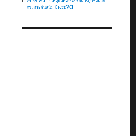
GreenVCI : 4 เหตุผลที่จานเบรกควรถูกห่อด้วย
กระดาษกันสนิม GreenVCI