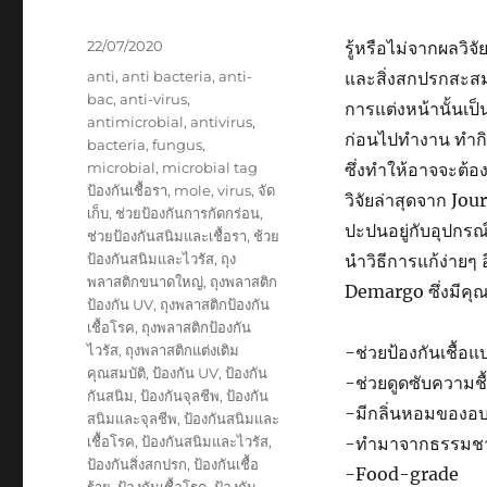
และ
ขนส่ง
Posted
22/07/2020
รู้หรือไม่จากผลวิจ
on
Tags
anti
,
anti bacteria
,
anti-
และสิ่งสกปรกสะสม
bac
,
anti-virus
,
การแต่งหน้านั้นเป็น
antimicrobial
,
antivirus
,
ก่อนไปทำงาน ทำกิ
bacteria
,
fungus
,
microbial
,
microbial tag
ซึ่งทำให้อาจจะต้อ
ป้องกันเชื้อรา
,
mole
,
virus
,
จัด
วิจัยล่าสุดจาก Jou
เก็บ
,
ช่วยป้องกันการกัดกร่อน
,
ปะปนอยู่กับอุปกรณ์
ช่วยป้องกันสนิมและเชื้อรา
,
ช้วย
ป้องกันสนิมและไวรัส
,
ถุง
นำวิธีการแก้ง่ายๆ
พลาสติกขนาดใหญ่
,
ถุงพลาสติก
Demargo ซึ่งมีคุณส
ป้องกัน UV
,
ถุงพลาสติกป้องกัน
เชื้อโรค
,
ถุงพลาสติกป้องกัน
ไวรัส
,
ถุงพลาสติกแต่งเติม
-ช่วยป้องกันเชื้อแบ
คุณสมบัติ
,
ป้องกัน UV
,
ป้องกัน
-ช่วยดูดซับความชื
กันสนิม
,
ป้องกันจุลชีพ
,
ป้องกัน
-มีกลิ่นหอมของอ
สนิมและจุลชีพ
,
ป้องกันสนิมและ
เชื้อโรค
,
ป้องกันสนิมและไวรัส
,
-ทำมาจากธรรมชา
ป้องกันสิ่งสกปรก
,
ป้องกันเชื้อ
-Food-grade