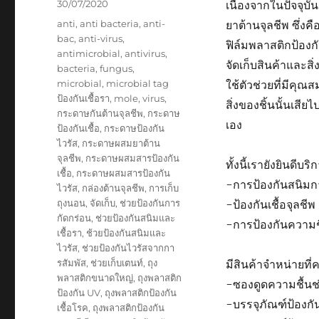
Posted
30/07/2020
เนื่องจากในปัจจุบั
on
Tags
anti
,
anti bacteria
,
anti-
ยาต้านจุลชีพ ซึ่ง
bac
,
anti-virus
,
ฟิล์มพลาสติกป้องก
antimicrobial
,
antivirus
,
จัดเก็บสินค้าและส
bacteria
,
fungus
,
microbial
,
microbial tag
ใช้ตัวช่วยที่มีคุณส
ป้องกันเชื้อรา
,
mole
,
virus
,
สิ่งของชิ้นนั้นเสี
กระดาษกันต้านจุลชีพ
,
กระดาษ
เอง
ป้องกันเชื้อ
,
กระดาษป้องกัน
ไวรัส
,
กระดาษผสมยาต้าน
จุลชีพ
,
กระดาษผสมสารป้องกัน
ทั้งนี้เรายังยินดีบ
เชื้อ
,
กระดาษผสมสารป้องกัน
-การป้องกันสนิมก
ไวรัส
,
กล่องต้านจุลชีพ
,
การเก็บ
ถุงนอน
,
จัดเก็บ
,
ช่วยป้องกันการ
-ป้องกันเชื้อจุลชีพ
กัดกร่อน
,
ช่วยป้องกันสนิมและ
-การป้องกันความช
เชื้อรา
,
ช้วยป้องกันสนิมและ
ไวรัส
,
ช่วยป้องกันไวรัสจากกา
รสัมพัส
,
ช่วยเก็บเตนท์
,
ถุง
มีสินค้าจำหน่ายที
พลาสติกขนาดใหญ่
,
ถุงพลาสติก
-ซองดูดความชื้นช
ป้องกัน UV
,
ถุงพลาสติกป้องกัน
-บรรจุภัณฑ์ป้องกั
เชื้อโรค
,
ถุงพลาสติกป้องกัน