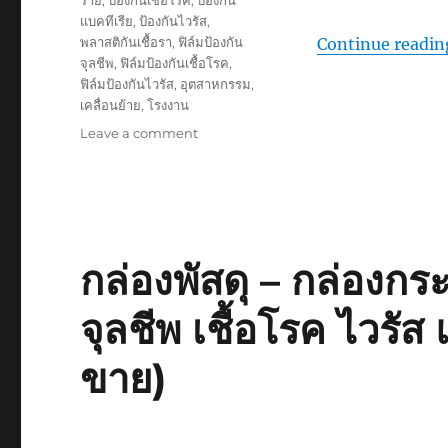
ร้าย
,
ป้องกันเชื้อโรค
,
ป้องกัน
แบคทีเรีย
,
ป้องกันไวรัส
,
พลาสติกันเชื้อรา
,
ฟิล์มป้องกัน
Continue readin
จุลชีพ
,
ฟิล์มป้องกันเชื้อโรค
,
ฟิล์มป้องกันไวรัส
,
อุตสาหกรรม
,
เคลื่อนย้าย
,
โรงงาน
on
Leave a comment
เชื้อ
แบคทีเรีย
ใน
กระเป๋า
เครื่อง
สำอาง
กล่องพัสดุ – กล่องก
กับ
วิธี
จุลชีพ เชื้อโรค ไวรัส 
ป้องกัน
ที่
ขาย)
มี
กลิ่น
หอม