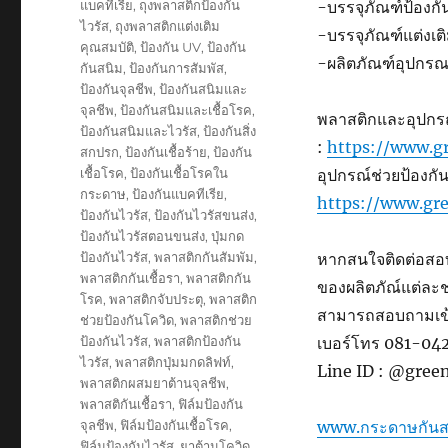
แบคทีเรีย
,
ถุงพลาสติกป้องกัน
-บรรจุภัณฑ์ป้องกันเช
ไวรัส
,
ถุงพลาสติกแต่งเติม
-บรรจุภัณฑ์แต่งเต
คุณสมบัติ
,
ป้องกัน UV
,
ป้องกัน
-ผลิตภัณฑ์อุปกร
กันสนิม
,
ป้องกันการสัมพัส
,
ป้องกันจุลชีพ
,
ป้องกันสนิมและ
จุลชีพ
,
ป้องกันสนิมและเชื้อโรค
,
พลาสติกและอุปกรณ์ป
ป้องกันสนิมและไวรัส
,
ป้องกันสิ่ง
:
https://www.gr
สกปรก
,
ป้องกันเชื้อร้าย
,
ป้องกัน
เชื้อโรค
,
ป้องกันเชื้อโรคใน
อุปกรณ์ช่วยป้องกันค
กระดาษ
,
ป้องกันแบคทีเรีย
,
https://www.gre
ป้องกันไวรัส
,
ป้องกันไวรัสขนส่ง
,
ป้องกันไวรัสตอนขนส่ง
,
ปุ่มกด
ป้องกันไวรัส
,
พลาสติกกันสัมพัม
,
หากสนใจติดต่อสอบ
พลาสติกกันเชื้อรา
,
พลาสติกกัน
ของผลิตภัณ์แต่ละ
โรค
,
พลาสติกจับประตุ
,
พลาสติก
สามารถสอบถามเข้า
ช่วยป้องกันโควิด
,
พลาสติกช่วย
ป้องกันไวรัส
,
พลาสติกป้องกัน
เบอร์โทร 081-0
ไวรัส
,
พลาสติกปุ่มมกดลิฟท์
,
Line ID : @gree
พลาสติกผสมยาต้านจุลชีพ
,
พลาสติกันเชื้อรา
,
ฟิล์มป้องกัน
จุลชีพ
,
ฟิล์มป้องกันเชื้อโรค
,
www.กระดาษกันส
ฟิล์มป้องกันไวรัส
,
ยาต้านโควิด