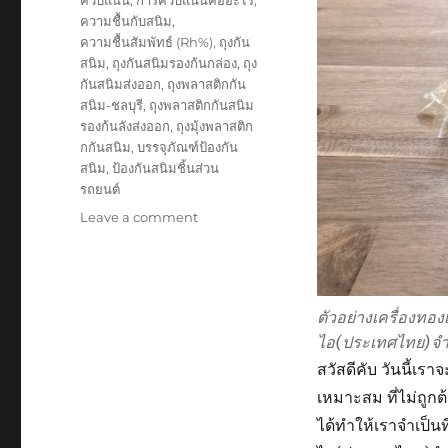
ความชื้นกับสนิม
,
ความชื้นสัมพัทธ์ (Rh%)
,
ถุงกัน
สนิม
,
ถุงกันสนิมรองก้นกล่อง
,
ถุง
กันสนิมส่งออก
,
ถุงพลาสติกกัน
สนิม-ชลบุรี
,
ถุงพลาสติกกันสนิม
รองก้นลังส่งออก
,
ถุงมุ้งพลาสติก
กกันสนิม
,
บรรจุภัณฑ์ป้องกัน
สนิม
,
ป้องกันสนิมชิ้นส่วน
รถยนต์
on
Leave a comment
ถุง
พลาสติก
กัน
สนิม
ตัวอย่างเครื่องทองเ
ช่วย
ไอ(ประเทศไทย)จำ
ให้
เครื่อง
สวัสดีคับ วันนี้เรา
ทอง
เหมาะสม ที่ไม่ถูก
เหลือง
ได้ทำให้เราจำเป็นที่
เงา
งาม