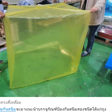
รงสี่เหลี่ยม
ษกันสนิม
จะมาแนะนำบรรจุภัณฑ์ป้องกันสนิมสองชนิดได้แก่ถุง