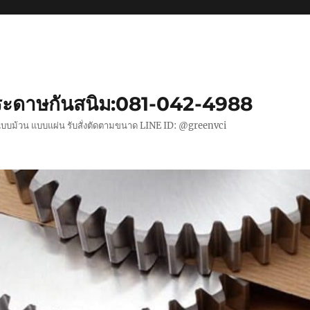
ะดาษกันสนิม:081-042-4988
แบบม้วน แบบแผ่น รับสั่งตัดตามขนาด LINE ID: @greenvci