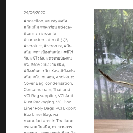
Posted
24/06/2020
on
Tags
#bozellon
,
#rusty #สนิม
#กันสนิม #กัดกร่อน #decay
#tarnish #rouille
#corrosion #dim #さび
,
#zerolust
,
#zerorust
,
#กัน
สนิม
,
#การป้องกันสนิม
,
#ซีโร่
รัส
,
#ซีโร่ลัส
,
#ตัวช่วยป้องกัน
สนิ
,
#ตัวช่วยป้องกันสนิม
,
#ป้องกันการกัดกร่อน
,
#ป้องกัน
สนิม
,
#โบเซลลอน
,
Anti-Rust
Cover Bag
,
condensation
,
Container rain
,
Thailand
VCI Bag supplier
,
VCI Anti-
Rust Packaging
,
VCI Box
Liner Poly Bags
,
VCI Export
Box Liner Bag
,
vci
manufacturer in Thailand
,
กระดาษกันสนิม
,
กระบวนการ
ควบแน่น
,
การควบแน่นคืออะไร
,