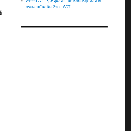
GreenVCI : 4 เหตุผลที่จานเบรกควรถูกห่อด้วย
กระดาษกันสนิม GreenVCI
ช้
ร