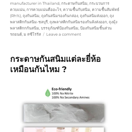
manufacturer in Thailand
,
กระดาษกันสนิม
,
กระบวนการ
ควบแน่น
,
การควบแน่นคืออะไร
,
ความชื้นกับสนิม
,
ความชื้นสัมพัทธ์
(Rh%)
,
ถุงกันสนิม
,
ถุงกันสนิมรองก้นกล่อง
,
ถุงกันสนิมส่งออก
,
ถุง
พลาสติกกันสนิม-ชลบุรี
,
ถุงพลาสติกกันสนิมรองก้นลังส่งออก
,
ถุงมุ้ง
พลาสติกกกันสนิม
,
บรรจุภัณฑ์ป้องกันสนิม
,
ป้องกันสนิมชิ้นส่วน
on
รถยนต์
,
ม #ซีโร่รัส
Leave a comment
กระดาษ
กัน
สนิม
กระดาษกันสนิมแต่ละยี่ห้อ
คุ้ม
ค่า
เหมือนกันไหม ?
กว่า
จริง
หรือ
?