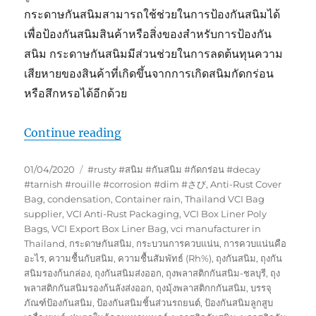
กระดาษกันสนิมสามารถใช้ช่วยในการป้องกันสนิมได้
เพื่อป้องกันสนิมสินค้าหรือสิ่งของสำหรับการป้องกัน
สนิม กระดาษกันสนิมมีส่วนช่วยในการลดต้นทุนความ
เสียหายของสินค้าที่เกิดขึ้นจากการเกิดสนิมกัดกร่อน
หรือสึกหรอได้อีกด้วย
“กระดาษกันสนิมใช้สำหรับกันสนิม”
Continue reading
Posted
Tags
01/04/2020
#rusty #สนิม #กันสนิม #กัดกร่อน #decay
on
#tarnish #rouille #corrosion #dim #さび
,
Anti-Rust Cover
Bag
,
condensation
,
Container rain
,
Thailand VCI Bag
supplier
,
VCI Anti-Rust Packaging
,
VCI Box Liner Poly
Bags
,
VCI Export Box Liner Bag
,
vci manufacturer in
Thailand
,
กระดาษกันสนิม
,
กระบวนการควบแน่น
,
การควบแน่นคือ
อะไร
,
ความชื้นกับสนิม
,
ความชื้นสัมพัทธ์ (Rh%)
,
ถุงกันสนิม
,
ถุงกัน
สนิมรองก้นกล่อง
,
ถุงกันสนิมส่งออก
,
ถุงพลาสติกกันสนิม-ชลบุรี
,
ถุง
พลาสติกกันสนิมรองก้นลังส่งออก
,
ถุงมุ้งพลาสติกกกันสนิม
,
บรรจุ
ภัณฑ์ป้องกันสนิม
,
ป้องกันสนิมชิ้นส่วนรถยนต์
,
ป้องกันสนิมลูกสูบ