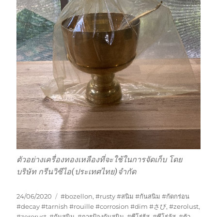
ตัวอย่างเครื่องทองเหลืองที่จะใช้ในการจัดเก็บ โดย
บริษัท กรีนวิซีไอ(ประเทศไทย)จำกัด
Posted
Tags
24/06/2020
#bozellon
,
#rusty #สนิม #กันสนิม #กัดกร่อน
on
#decay #tarnish #rouille #corrosion #dim #さび
,
#zerolust
,
#zerorust
,
#กันสนิม
,
#การป้องกันสนิม
,
#ซีโร่รัส
,
#ซีโร่ลัส
,
#ตัว