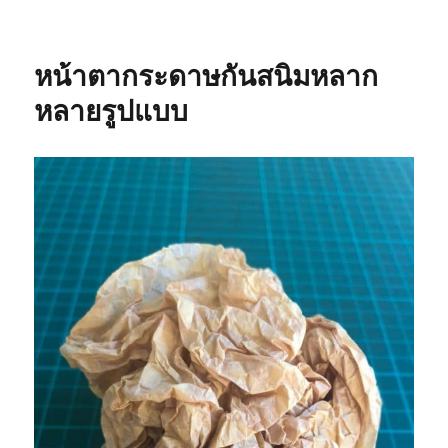
กระดาษ
กัน
สนิม
หน้าตากระดาษกันสนิมหลาก
แต่ละ
ยี่ห้อ
หลายรูปแบบ
เหมือน
กัน
ไหม
?