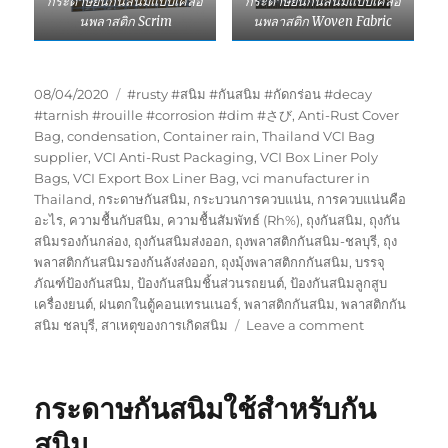
กระดาษย่นกันสนิมแบบเคลือ
กระดาษย่นกันสนิมแบบเคลือ
นพลาสติก Scrim
นพลาสติก Woven Fabric
Posted
Tags
08/04/2020
#rusty #สนิม #กันสนิม #กัดกร่อน #decay
on
#tarnish #rouille #corrosion #dim #さび
,
Anti-Rust Cover
Bag
,
condensation
,
Container rain
,
Thailand VCI Bag
supplier
,
VCI Anti-Rust Packaging
,
VCI Box Liner Poly
Bags
,
VCI Export Box Liner Bag
,
vci manufacturer in
Thailand
,
กระดาษกันสนิม
,
กระบวนการควบแน่น
,
การควบแน่นคือ
อะไร
,
ความชื้นกับสนิม
,
ความชื้นสัมพัทธ์ (Rh%)
,
ถุงกันสนิม
,
ถุงกัน
สนิมรองก้นกล่อง
,
ถุงกันสนิมส่งออก
,
ถุงพลาสติกกันสนิม-ชลบุรี
,
ถุง
พลาสติกกันสนิมรองก้นลังส่งออก
,
ถุงมุ้งพลาสติกกกันสนิม
,
บรรจุ
ภัณฑ์ป้องกันสนิม
,
ป้องกันสนิมชิ้นส่วนรถยนต์
,
ป้องกันสนิมลูกสูบ
เครื่องยนต์
,
ฝนตกในตู้คอนเทรนเนอร์
,
พลาสติกกันสนิม
,
พลาสติกกัน
on
สนิม ชลบุรี
,
สาเหตุของการเกิดสนิม
Leave a comment
หน้าตา
กระดาษ
กัน
กระดาษกันสนิมใช้สำหรับกัน
สนิม
หลาก
สนิม