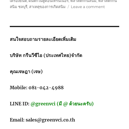
เครื่องยนต์
,
ฝนตกในตู้คอนเทรนเนอร์
,
พลาสติกกันสนิม
,
พลาสติกกัน
on
สนิม ชลบุรี
,
สาเหตุของการเกิดสนิม
Leave a comment
กระดาษ
กัน
สนิม
ใช้
สำหรับ
สนใจสอบถามรายละเอียดเพิ่มเติม
กัน
สนิม
บริษัท กรีนวีซีไอ (ประเทศไทย)จำกัด
คุณเจษฎา (เจษ)
Mobile: 081-042-4988
LINE ID:
@greenvci (มี @ ด้วยนะครับ)
Email: sales@greenvci.co.th