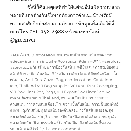
ซึ่งนี่ก็คือเหตุผลที่ทำให้แต่ละยี่ห้อมีความหลาก
หลายที่แตกต่างกันซึ่งหากต้องการคำแนะนำเหรือมี
ความสงสัยติดต่อสอบถามต้องการข้อมูลเพิ่มเติมได้ที่
เบอร์โทร 081-042-4988 หรือช่องทางไลน์
@greenvci
Posted
Tags
10/06/2020
#bozellon
,
#rusty #สนิม #กันสนิม #กัดกร่อน
on
#decay #tarnish #rouille #corrosion #dim #さび
,
#zerolust
,
#zerorust
,
#กันสนิม
,
#การป้องกันสนิม
,
#ซีโร่ลัส
,
#ตัวช่วยป้องกัน
สนิ
,
#ตัวช่วยป้องกันสนิม
,
#ป้องกันการกัดกร่อน
,
#ป้องกันสนิม
,
#โบ
เซลลอน
,
Anti-Rust Cover Bag
,
condensation
,
Container
rain
,
Thailand VCI Bag supplier
,
VCI Anti-Rust Packaging
,
VCI Box Liner Poly Bags
,
VCI Export Box Liner Bag
,
vci
manufacturer in Thailand
,
กระดาษกันสนิม
,
กระบวนการ
ควบแน่น
,
การควบแน่นคืออะไร
,
ความชื้นกับสนิม
,
ความชื้นสัมพัทธ์
(Rh%)
,
ถุงกันสนิม
,
ถุงกันสนิมรองก้นกล่อง
,
ถุงกันสนิมส่งออก
,
ถุง
พลาสติกกันสนิม-ชลบุรี
,
ถุงพลาสติกกันสนิมรองก้นลังส่งออก
,
ถุงมุ้ง
พลาสติกกกันสนิม
,
บรรจุภัณฑ์ป้องกันสนิม
,
ป้องกันสนิมชิ้นส่วน
on
รถยนต์
,
ม #ซีโร่รัส
Leave a comment