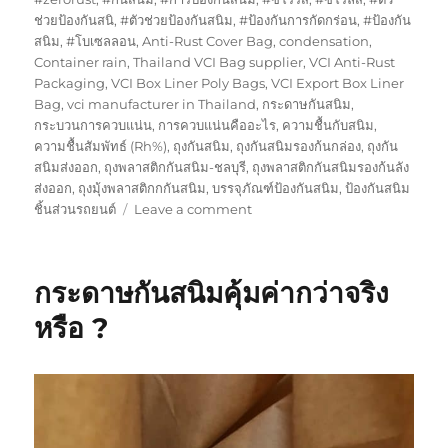
ช่วยป้องกันสนิ
,
#ตัวช่วยป้องกันสนิม
,
#ป้องกันการกัดกร่อน
,
#ป้องกัน
สนิม
,
#โบเซลลอน
,
Anti-Rust Cover Bag
,
condensation
,
Container rain
,
Thailand VCI Bag supplier
,
VCI Anti-Rust
Packaging
,
VCI Box Liner Poly Bags
,
VCI Export Box Liner
Bag
,
vci manufacturer in Thailand
,
กระดาษกันสนิม
,
กระบวนการควบแน่น
,
การควบแน่นคืออะไร
,
ความชื้นกับสนิม
,
ความชื้นสัมพัทธ์ (Rh%)
,
ถุงกันสนิม
,
ถุงกันสนิมรองก้นกล่อง
,
ถุงกัน
สนิมส่งออก
,
ถุงพลาสติกกันสนิม-ชลบุรี
,
ถุงพลาสติกกันสนิมรองก้นลัง
ส่งออก
,
ถุงมุ้งพลาสติกกกันสนิม
,
บรรจุภัณฑ์ป้องกันสนิม
,
ป้องกันสนิม
on
ชิ้นส่วนรถยนต์
Leave a comment
ถุง
พลาสติก
กัน
กระดาษกันสนิมคุ้มค่ากว่าจริง
สนิม
ช่วย
หรือ ?
ให้
เครื่อง
ทอง
เหลือง
เงา
งาม