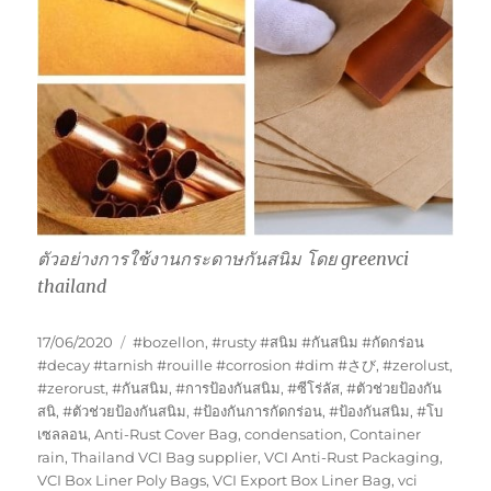
ตัวอย่างการใช้งานกระดาษกันสนิม โดย greenvci
thailand
Posted
Tags
17/06/2020
#bozellon
,
#rusty #สนิม #กันสนิม #กัดกร่อน
on
#decay #tarnish #rouille #corrosion #dim #さび
,
#zerolust
,
#zerorust
,
#กันสนิม
,
#การป้องกันสนิม
,
#ซีโร่ลัส
,
#ตัวช่วยป้องกัน
สนิ
,
#ตัวช่วยป้องกันสนิม
,
#ป้องกันการกัดกร่อน
,
#ป้องกันสนิม
,
#โบ
เซลลอน
,
Anti-Rust Cover Bag
,
condensation
,
Container
rain
,
Thailand VCI Bag supplier
,
VCI Anti-Rust Packaging
,
VCI Box Liner Poly Bags
,
VCI Export Box Liner Bag
,
vci