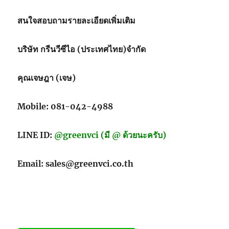
เชื้อ
จุลชีพ
สนใจสอบถามรายละเอียดเพิ่มเติม
แบบ
ใช้
บริษัท กรีนวีซีไอ (ประเทศไทย)จำกัด
ซ้ำ
สำหรับ
จัด
คุณเจษฎา (เจษ)
เก็บ
และ
ขนส่ง
Mobile: 081-042-4988
LINE ID:
@greenvci (มี @ ด้วยนะครับ)
Email: sales@greenvci.co.th