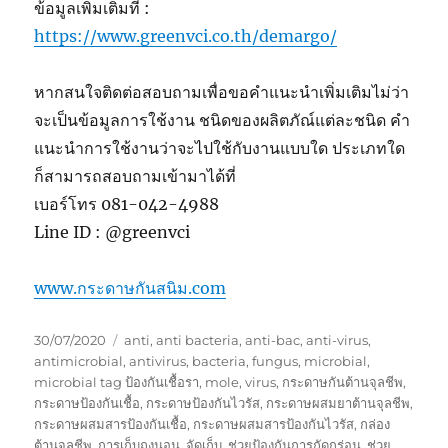
ข้อมูลเพิ่มเติมที่ :
https://www.greenvci.co.th/demargo/
หากสนใจติดต่อสอบถามเพื่อขอคำแนะนำเพิ่มเติมไม่ว่า
จะเป็นข้อมูลการใช้งาน ชนิดของผลิตภัณ์แต่ละชนิด คำ
แนะนำการใช้งานว่าจะไปใช้กับงานแบบใด ประเภทใด
ก็สามารถสอบถามเข้ามาได้ที่
เบอร์โทร 081-042-4988
Line ID : @greenvci
www.กระดาษกันสนิม.com
Posted
Tags
30/07/2020
anti
,
anti bacteria
,
anti-bac
,
anti-virus
,
on
antimicrobial
,
antivirus
,
bacteria
,
fungus
,
microbial
,
microbial tag ป้องกันเชื้อรา
,
mole
,
virus
,
กระดาษกันต้านจุลชีพ
,
กระดาษป้องกันเชื้อ
,
กระดาษป้องกันไวรัส
,
กระดาษผสมยาต้านจุลชีพ
,
กระดาษผสมสารป้องกันเชื้อ
,
กระดาษผสมสารป้องกันไวรัส
,
กล่อง
ต้านจุลชีพ
,
การเก็บถุงนอน
,
จัดเก็บ
,
ช่วยป้องกันการกัดกร่อน
,
ช่วย