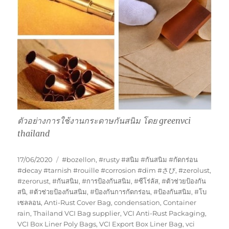
ตัวอย่างการใช้งานกระดาษกันสนิม โดย greenvci
thailand
Posted
Tags
17/06/2020
#bozellon
,
#rusty #สนิม #กันสนิม #กัดกร่อน
on
#decay #tarnish #rouille #corrosion #dim #さび
,
#zerolust
,
#zerorust
,
#กันสนิม
,
#การป้องกันสนิม
,
#ซีโร่ลัส
,
#ตัวช่วยป้องกัน
สนิ
,
#ตัวช่วยป้องกันสนิม
,
#ป้องกันการกัดกร่อน
,
#ป้องกันสนิม
,
#โบ
เซลลอน
,
Anti-Rust Cover Bag
,
condensation
,
Container
rain
,
Thailand VCI Bag supplier
,
VCI Anti-Rust Packaging
,
VCI Box Liner Poly Bags
,
VCI Export Box Liner Bag
,
vci