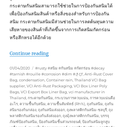
กระดาษกันสนิมสามารถใช้ช่วยในการป้องกันสนิมได้
เพื่อป้องกันสนิมสินค้าหรือสิ่งของสำหรับการป้องกัน
สนิม กระดาษกันสนิมมีส่วนช่วยในการลดต้นทุนความ
เสียหายของสินค้าที่เกิดขึ้นจากการเกิดสนิมกัดกร่อน
หรือสึกหรอได้อีกด้วย
“กระดาษกันสนิมใช้สำหรับกันสนิม”
Continue reading
Posted
Tags
01/04/2020
#rusty #สนิม #กันสนิม #กัดกร่อน #decay
on
#tarnish #rouille #corrosion #dim #さび
,
Anti-Rust Cover
Bag
,
condensation
,
Container rain
,
Thailand VCI Bag
supplier
,
VCI Anti-Rust Packaging
,
VCI Box Liner Poly
Bags
,
VCI Export Box Liner Bag
,
vci manufacturer in
Thailand
,
กระดาษกันสนิม
,
กระบวนการควบแน่น
,
การควบแน่นคือ
อะไร
,
ความชื้นกับสนิม
,
ความชื้นสัมพัทธ์ (Rh%)
,
ถุงกันสนิม
,
ถุงกัน
สนิมรองก้นกล่อง
,
ถุงกันสนิมส่งออก
,
ถุงพลาสติกกันสนิม-ชลบุรี
,
ถุง
พลาสติกกันสนิมรองก้นลังส่งออก
,
ถุงมุ้งพลาสติกกกันสนิม
,
บรรจุ
ภัณฑ์ป้องกันสนิม
,
ป้องกันสนิมชิ้นส่วนรถยนต์
,
ป้องกันสนิมลูกสูบ