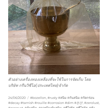
ตัวอย่างเครื่องทองเหลืองที่จะใช้ในการจัดเก็บ โดย
บริษัท กรีนวิซีไอ(ประเทศไทย)จำกัด
Posted
Tags
24/06/2020
#bozellon
,
#rusty #สนิม #กันสนิม #กัดกร่อน
on
#decay #tarnish #rouille #corrosion #dim #さび
,
#zerolust
,
#zerorust
,
#กันสนิม
,
#การป้องกันสนิม
,
#ซีโร่รัส
,
#ซีโร่ลัส
,
#ตัว