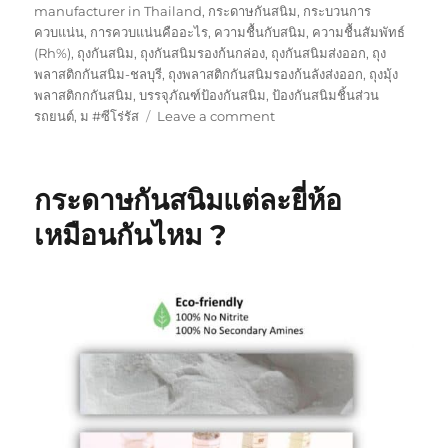
manufacturer in Thailand
,
กระดาษกันสนิม
,
กระบวนการ
ควบแน่น
,
การควบแน่นคืออะไร
,
ความชื้นกับสนิม
,
ความชื้นสัมพัทธ์
(Rh%)
,
ถุงกันสนิม
,
ถุงกันสนิมรองก้นกล่อง
,
ถุงกันสนิมส่งออก
,
ถุง
พลาสติกกันสนิม-ชลบุรี
,
ถุงพลาสติกกันสนิมรองก้นลังส่งออก
,
ถุงมุ้ง
พลาสติกกกันสนิม
,
บรรจุภัณฑ์ป้องกันสนิม
,
ป้องกันสนิมชิ้นส่วน
on
รถยนต์
,
ม #ซีโร่รัส
Leave a comment
กระดาษ
กัน
สนิม
กระดาษกันสนิมแต่ละยี่ห้อ
คุ้ม
ค่า
เหมือนกันไหม ?
กว่า
จริง
หรือ
?