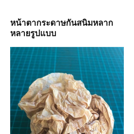
กระดาษ
กัน
สนิม
หน้าตากระดาษกันสนิมหลาก
แต่ละ
ยี่ห้อ
หลายรูปแบบ
เหมือน
กัน
ไหม
?