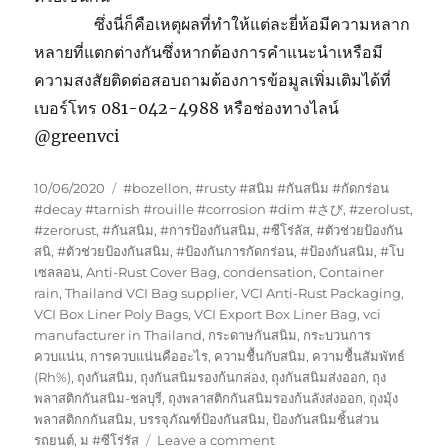
ซึ่งนี่ก็คือเหตุผลที่ทำให้แต่ละยี่ห้อมีความหลาก
หลายที่แตกต่างกันซึ่งหากต้องการคำแนะนำเหรือมี
ความสงสัยติดต่อสอบถามต้องการข้อมูลเพิ่มเติมได้ที่
เบอร์โทร 081-042-4988 หรือช่องทางไลน์
@greenvci
Posted
Tags
10/06/2020
#bozellon
,
#rusty #สนิม #กันสนิม #กัดกร่อน
on
#decay #tarnish #rouille #corrosion #dim #さび
,
#zerolust
,
#zerorust
,
#กันสนิม
,
#การป้องกันสนิม
,
#ซีโร่ลัส
,
#ตัวช่วยป้องกัน
สนิ
,
#ตัวช่วยป้องกันสนิม
,
#ป้องกันการกัดกร่อน
,
#ป้องกันสนิม
,
#โบ
เซลลอน
,
Anti-Rust Cover Bag
,
condensation
,
Container
rain
,
Thailand VCI Bag supplier
,
VCI Anti-Rust Packaging
,
VCI Box Liner Poly Bags
,
VCI Export Box Liner Bag
,
vci
manufacturer in Thailand
,
กระดาษกันสนิม
,
กระบวนการ
ควบแน่น
,
การควบแน่นคืออะไร
,
ความชื้นกับสนิม
,
ความชื้นสัมพัทธ์
(Rh%)
,
ถุงกันสนิม
,
ถุงกันสนิมรองก้นกล่อง
,
ถุงกันสนิมส่งออก
,
ถุง
พลาสติกกันสนิม-ชลบุรี
,
ถุงพลาสติกกันสนิมรองก้นลังส่งออก
,
ถุงมุ้ง
พลาสติกกกันสนิม
,
บรรจุภัณฑ์ป้องกันสนิม
,
ป้องกันสนิมชิ้นส่วน
on
รถยนต์
,
ม #ซีโร่รัส
Leave a comment