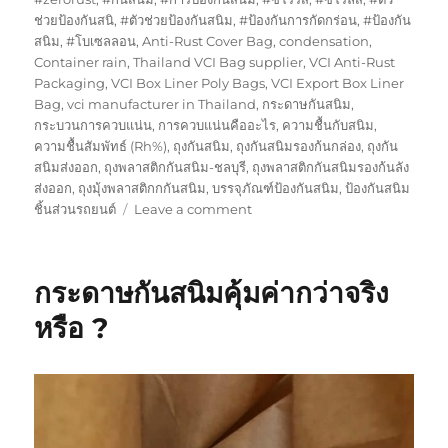
ช่วยป้องกันสนิ
,
#ตัวช่วยป้องกันสนิม
,
#ป้องกันการกัดกร่อน
,
#ป้องกัน
สนิม
,
#โบเซลลอน
,
Anti-Rust Cover Bag
,
condensation
,
Container rain
,
Thailand VCI Bag supplier
,
VCI Anti-Rust
Packaging
,
VCI Box Liner Poly Bags
,
VCI Export Box Liner
Bag
,
vci manufacturer in Thailand
,
กระดาษกันสนิม
,
กระบวนการควบแน่น
,
การควบแน่นคืออะไร
,
ความชื้นกับสนิม
,
ความชื้นสัมพัทธ์ (Rh%)
,
ถุงกันสนิม
,
ถุงกันสนิมรองก้นกล่อง
,
ถุงกัน
สนิมส่งออก
,
ถุงพลาสติกกันสนิม-ชลบุรี
,
ถุงพลาสติกกันสนิมรองก้นลัง
ส่งออก
,
ถุงมุ้งพลาสติกกกันสนิม
,
บรรจุภัณฑ์ป้องกันสนิม
,
ป้องกันสนิม
on
ชิ้นส่วนรถยนต์
Leave a comment
ถุง
พลาสติก
กัน
กระดาษกันสนิมคุ้มค่ากว่าจริง
สนิม
ช่วย
หรือ ?
ให้
เครื่อง
ทอง
เหลือง
เงา
งาม