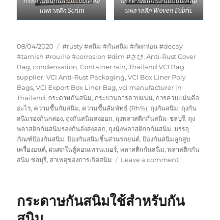
กระดาษย่นกันสนิมแบบเคลือ
กระดาษย่นกันสนิมแบบเคลือ
นพลาสติก Scrim
นพลาสติก Woven Fabric
Posted
Tags
08/04/2020
#rusty #สนิม #กันสนิม #กัดกร่อน #decay
on
#tarnish #rouille #corrosion #dim #さび
,
Anti-Rust Cover
Bag
,
condensation
,
Container rain
,
Thailand VCI Bag
supplier
,
VCI Anti-Rust Packaging
,
VCI Box Liner Poly
Bags
,
VCI Export Box Liner Bag
,
vci manufacturer in
Thailand
,
กระดาษกันสนิม
,
กระบวนการควบแน่น
,
การควบแน่นคือ
อะไร
,
ความชื้นกับสนิม
,
ความชื้นสัมพัทธ์ (Rh%)
,
ถุงกันสนิม
,
ถุงกัน
สนิมรองก้นกล่อง
,
ถุงกันสนิมส่งออก
,
ถุงพลาสติกกันสนิม-ชลบุรี
,
ถุง
พลาสติกกันสนิมรองก้นลังส่งออก
,
ถุงมุ้งพลาสติกกกันสนิม
,
บรรจุ
ภัณฑ์ป้องกันสนิม
,
ป้องกันสนิมชิ้นส่วนรถยนต์
,
ป้องกันสนิมลูกสูบ
เครื่องยนต์
,
ฝนตกในตู้คอนเทรนเนอร์
,
พลาสติกกันสนิม
,
พลาสติกกัน
on
สนิม ชลบุรี
,
สาเหตุของการเกิดสนิม
Leave a comment
หน้าตา
กระดาษ
กัน
กระดาษกันสนิมใช้สำหรับกัน
สนิม
หลาก
สนิม