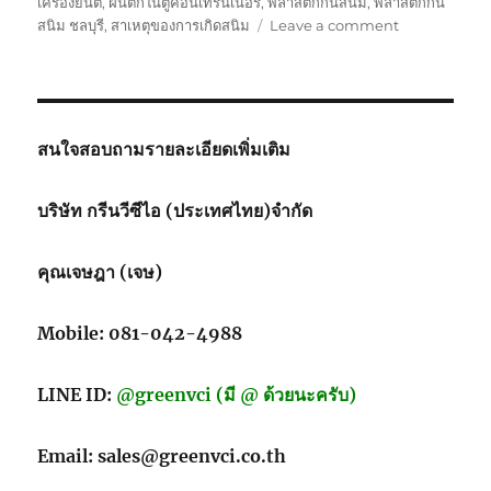
เครื่องยนต์
,
ฝนตกในตู้คอนเทรนเนอร์
,
พลาสติกกันสนิม
,
พลาสติกกัน
on
สนิม ชลบุรี
,
สาเหตุของการเกิดสนิม
Leave a comment
กระดาษ
กัน
สนิม
ใช้
สำหรับ
สนใจสอบถามรายละเอียดเพิ่มเติม
กัน
สนิม
บริษัท กรีนวีซีไอ (ประเทศไทย)จำกัด
คุณเจษฎา (เจษ)
Mobile: 081-042-4988
LINE ID:
@greenvci (มี @ ด้วยนะครับ)
Email: sales@greenvci.co.th