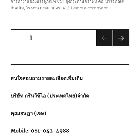
การทำงานของบรรจุภัณฑ์ VCI
,
ถุงกระดาษคราฟท์ คือ
,
บรรจุภัณฑ์
on
กันสนิม
,
โรงงาน กระดาษ คราฟ
Leave a comment
กระดาษ
กัน
สนิม
ทำไม
Posts
PAGE
1
สี
น้ำตาล
NEXT
pagination
PAG
E
สนใจสอบถามรายละเอียดเพิ่มเติม
บริษัท กรีนวีซีไอ (ประเทศไทย)จำกัด
คุณเจษฎา (เจษ)
Mobile: 081-042-4988