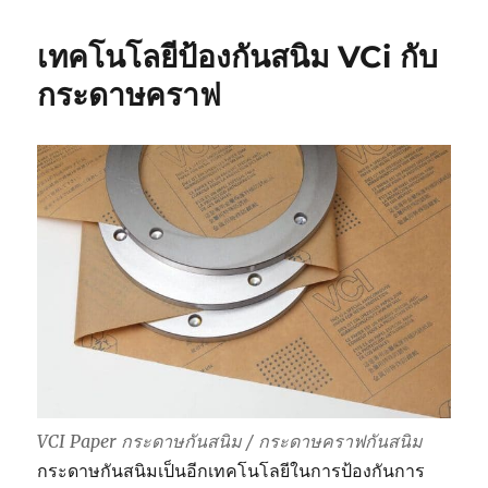
กัน
สนิม
เทคโนโลยีป้องกันสนิม VCi กับ
ใช้
งาน
กระดาษคราฟ
สำหรับ
วาง
สินค้า
หลาย
ชั้น
VCI Paper กระดาษกันสนิม / กระดาษคราฟกันสนิม
กระดาษกันสนิมเป็นอีกเทคโนโลยีในการป้องกันการ