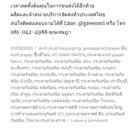
เวลาลดทั้งต้นทุนในการขนส่งได้อีกด้วย
ผลิตและจำหน่ายบริการจัดส่งทั่วประเทศไทย
สนใจติดต่อสอบถามได้ที่ Line: @greenvci หรือ โทร
081-042-4988 คุณเจษฎา
Posted
Tags
20/05/2020
Anti-Rust Packaging
,
greaseproof paper คือ
,
on
kraft paper ซื้อที่ไหน
,
VCI KRAF PAPER
,
กระดาษ kraft paper
fabric
,
กระดาษกันสนิม
,
กระดาษกันสนิม-304
,
กระดาษกันสนิม-
ฉะเชิงเทรา
,
กระดาษกันสนิม-ชลบุรี
,
กระดาษกันสนิม-นวนคร
,
กระดาษกันสนิม-บางปะอิน
,
กระดาษกันสนิม-บ้านค่าย
,
กระดาษกัน
สนิม-บ้านบึง
,
กระดาษกันสนิม-ปทุมธานี
,
กระดาษกันสนิม-ปราจีนบุรี
,
กระดาษกันสนิม-พนัสนิคม
,
กระดาษกันสนิม-ระยอง
,
กระดาษกัน
สนิม-ลำพูน
,
กระดาษกันสนิม-อยุธยา
,
กระดาษกันสนิม-อิสเทิร์นซี
บอร์ด
,
กระดาษกันสนิม-แหลมฉบัง
,
กระดาษกันสนิม-โรจจนะ
,
กระดาษคราฟท์ บาง
,
กระดาษคราฟท์สี
,
กระดาษคราฟท์แผ่นใหญ่
,
การทำงานของบรรจุภัณฑ์ VCI
,
ถุงกระดาษคราฟท์ คือ
,
บรรจุภัณฑ์
on
กันสนิม
,
โรงงาน กระดาษ คราฟ
Leave a comment
กระดาษ
กัน
สนิม