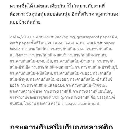
ความชื้นได้ แต่ขณะเดียวกัน ก็ไม่เหมาะกับงานที่
ต้องการวัสดุห่อหุ้มแบบอ่อนนุ่ม อีกทั้งมีราคาสูงกว่าสอง
แบบข้างต้นด้วย
Posted
Tags
29/04/2020
Anti-Rust Packaging
,
greaseproof paper คือ
,
on
kraft paper ซื้อที่ไหน
,
VCI KRAF PAPER
,
กระดาษ kraft paper
fabric
,
กระดาษกันสนิม
,
กระดาษกันสนิม-304
,
กระดาษกันสนิม-
ฉะเชิงเทรา
,
กระดาษกันสนิม-ชลบุรี
,
กระดาษกันสนิม-นวนคร
,
กระดาษกันสนิม-บางปะอิน
,
กระดาษกันสนิม-บ้านค่าย
,
กระดาษกัน
สนิม-บ้านบึง
,
กระดาษกันสนิม-ปทุมธานี
,
กระดาษกันสนิม-ปราจีนบุรี
,
กระดาษกันสนิม-พนัสนิคม
,
กระดาษกันสนิม-ระยอง
,
กระดาษกัน
สนิม-ลำพูน
,
กระดาษกันสนิม-อยุธยา
,
กระดาษกันสนิม-อิสเทิร์นซี
บอร์ด
,
กระดาษกันสนิม-แหลมฉบัง
,
กระดาษกันสนิม-โรจจนะ
,
กระดาษคราฟท์ บาง
,
กระดาษคราฟท์สี
,
กระดาษคราฟท์แผ่นใหญ่
,
การทำงานของบรรจุภัณฑ์ VCI
,
ถุงกระดาษคราฟท์ คือ
,
บรรจุภัณฑ์
on
กันสนิม
,
โรงงาน กระดาษ คราฟ
Leave a comment
กระดาษ
กัน
สนิม
กระดาษกันสนิมกับถุงพลาสติก
สำหรับ