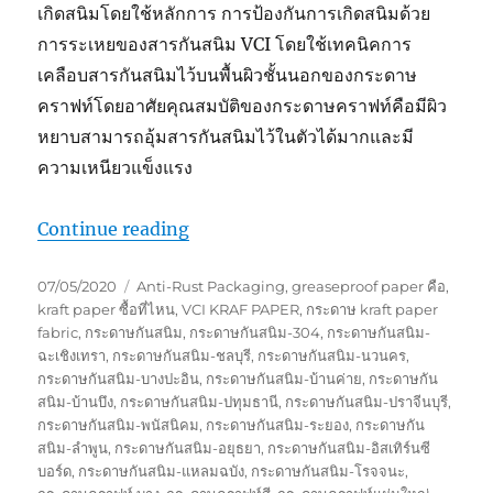
เกิดสนิมโดยใช้หลักการ การป้องกันการเกิดสนิมด้วย
การระเหยของสารกันสนิม VCI โดยใช้เทคนิคการ
เคลือบสารกันสนิมไว้บนพื้นผิวชั้นนอกของกระดาษ
คราฟท์โดยอาศัยคุณสมบัติของกระดาษคราฟท์คือมีผิว
หยาบสามารถอุ้มสารกันสนิมไว้ในตัวได้มากและมี
ความเหนียวแข็งแรง
“เทคโนโลยีป้องกันสนิม VCi กับ กระด
Continue reading
Posted
Tags
07/05/2020
Anti-Rust Packaging
,
greaseproof paper คือ
,
on
kraft paper ซื้อที่ไหน
,
VCI KRAF PAPER
,
กระดาษ kraft paper
fabric
,
กระดาษกันสนิม
,
กระดาษกันสนิม-304
,
กระดาษกันสนิม-
ฉะเชิงเทรา
,
กระดาษกันสนิม-ชลบุรี
,
กระดาษกันสนิม-นวนคร
,
กระดาษกันสนิม-บางปะอิน
,
กระดาษกันสนิม-บ้านค่าย
,
กระดาษกัน
สนิม-บ้านบึง
,
กระดาษกันสนิม-ปทุมธานี
,
กระดาษกันสนิม-ปราจีนบุรี
,
กระดาษกันสนิม-พนัสนิคม
,
กระดาษกันสนิม-ระยอง
,
กระดาษกัน
สนิม-ลำพูน
,
กระดาษกันสนิม-อยุธยา
,
กระดาษกันสนิม-อิสเทิร์นซี
บอร์ด
,
กระดาษกันสนิม-แหลมฉบัง
,
กระดาษกันสนิม-โรจจนะ
,