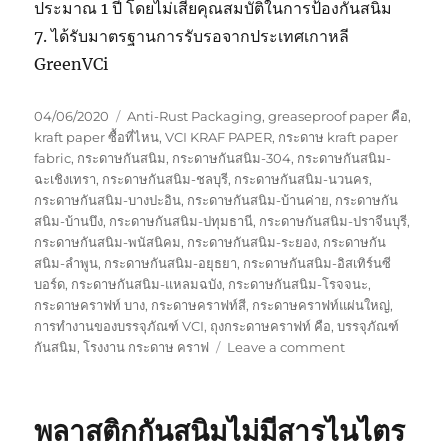
ประมาณ 1 ปี โดยไม่เสียคุณสมบัติในการป้องกันสนิม
7. ได้รับมาตรฐานการรับรอจากประเทศเกาหลี
GreenVCi
Posted
Tags
04/06/2020
Anti-Rust Packaging
,
greaseproof paper คือ
,
on
kraft paper ซื้อที่ไหน
,
VCI KRAF PAPER
,
กระดาษ kraft paper
fabric
,
กระดาษกันสนิม
,
กระดาษกันสนิม-304
,
กระดาษกันสนิม-
ฉะเชิงเทรา
,
กระดาษกันสนิม-ชลบุรี
,
กระดาษกันสนิม-นวนคร
,
กระดาษกันสนิม-บางปะอิน
,
กระดาษกันสนิม-บ้านค่าย
,
กระดาษกัน
สนิม-บ้านบึง
,
กระดาษกันสนิม-ปทุมธานี
,
กระดาษกันสนิม-ปราจีนบุรี
,
กระดาษกันสนิม-พนัสนิคม
,
กระดาษกันสนิม-ระยอง
,
กระดาษกัน
สนิม-ลำพูน
,
กระดาษกันสนิม-อยุธยา
,
กระดาษกันสนิม-อิสเทิร์นซี
บอร์ด
,
กระดาษกันสนิม-แหลมฉบัง
,
กระดาษกันสนิม-โรจจนะ
,
กระดาษคราฟท์ บาง
,
กระดาษคราฟท์สี
,
กระดาษคราฟท์แผ่นใหญ่
,
การทำงานของบรรจุภัณฑ์ VCI
,
ถุงกระดาษคราฟท์ คือ
,
บรรจุภัณฑ์
on
กันสนิม
,
โรงงาน กระดาษ คราฟ
Leave a comment
กระดาษ
กัน
สนิม
พลาสติกกันสนิมไม่มีสารไนไตร
มาตรา