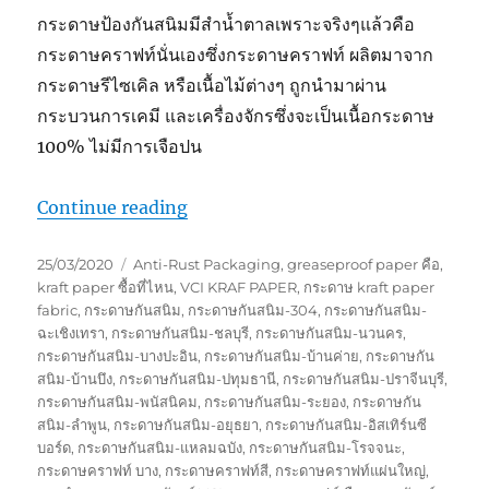
กระดาษป้องกันสนิมมีสำน้ำตาลเพราะจริงๆแล้วคือ
กระดาษคราฟท์นั่นเองซึ่งกระดาษคราฟท์ ผลิตมาจาก
กระดาษรีไซเคิล หรือเนื้อไม้ต่างๆ ถูกนำมาผ่าน
กระบวนการเคมี และเครื่องจักรซึ่งจะเป็นเนื้อกระดาษ
100% ไม่มีการเจือปน
“กระดาษกันสนิมทำไมสีน้ำตาล”
Continue reading
Posted
Tags
25/03/2020
Anti-Rust Packaging
,
greaseproof paper คือ
,
on
kraft paper ซื้อที่ไหน
,
VCI KRAF PAPER
,
กระดาษ kraft paper
fabric
,
กระดาษกันสนิม
,
กระดาษกันสนิม-304
,
กระดาษกันสนิม-
ฉะเชิงเทรา
,
กระดาษกันสนิม-ชลบุรี
,
กระดาษกันสนิม-นวนคร
,
กระดาษกันสนิม-บางปะอิน
,
กระดาษกันสนิม-บ้านค่าย
,
กระดาษกัน
สนิม-บ้านบึง
,
กระดาษกันสนิม-ปทุมธานี
,
กระดาษกันสนิม-ปราจีนบุรี
,
กระดาษกันสนิม-พนัสนิคม
,
กระดาษกันสนิม-ระยอง
,
กระดาษกัน
สนิม-ลำพูน
,
กระดาษกันสนิม-อยุธยา
,
กระดาษกันสนิม-อิสเทิร์นซี
บอร์ด
,
กระดาษกันสนิม-แหลมฉบัง
,
กระดาษกันสนิม-โรจจนะ
,
กระดาษคราฟท์ บาง
,
กระดาษคราฟท์สี
,
กระดาษคราฟท์แผ่นใหญ่
,