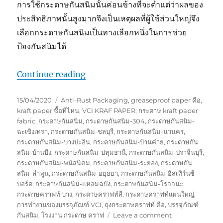
การใช้กระดาษกันสนิมนั้นค่อนข้างที่จะต่ำแต่ว่าผลของ
ประสิทธิภาพนั้นสูงมากจึงเป็นเหตุผลที่ผู้ใช้ส่วนใหญ่จึง
เลือกกระดาษกันสนิมเป็นทางเลือกหนึ่งในการช่วย
ป้องกันสนิมได้
“กระดาษกันสนิมสำคัญขนาดไหน ?”
Continue reading
Posted
Tags
15/04/2020
Anti-Rust Packaging
,
greaseproof paper คือ
,
on
kraft paper ซื้อที่ไหน
,
VCI KRAF PAPER
,
กระดาษ kraft paper
fabric
,
กระดาษกันสนิม
,
กระดาษกันสนิม-304
,
กระดาษกันสนิม-
ฉะเชิงเทรา
,
กระดาษกันสนิม-ชลบุรี
,
กระดาษกันสนิม-นวนคร
,
กระดาษกันสนิม-บางปะอิน
,
กระดาษกันสนิม-บ้านค่าย
,
กระดาษกัน
สนิม-บ้านบึง
,
กระดาษกันสนิม-ปทุมธานี
,
กระดาษกันสนิม-ปราจีนบุรี
,
กระดาษกันสนิม-พนัสนิคม
,
กระดาษกันสนิม-ระยอง
,
กระดาษกัน
สนิม-ลำพูน
,
กระดาษกันสนิม-อยุธยา
,
กระดาษกันสนิม-อิสเทิร์นซี
บอร์ด
,
กระดาษกันสนิม-แหลมฉบัง
,
กระดาษกันสนิม-โรจจนะ
,
กระดาษคราฟท์ บาง
,
กระดาษคราฟท์สี
,
กระดาษคราฟท์แผ่นใหญ่
,
การทำงานของบรรจุภัณฑ์ VCI
,
ถุงกระดาษคราฟท์ คือ
,
บรรจุภัณฑ์
on
กันสนิม
,
โรงงาน กระดาษ คราฟ
Leave a comment