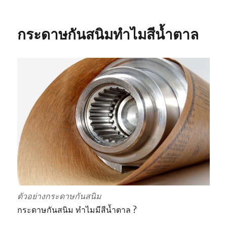
กระดาษ
กัน
สนิม
กระดาษกันสนิมทำไมสีน้ำตาล
สำคัญ
ขนาด
ไหน
?
ตัวอย่างกระดาษกันสนิม
กระดาษกันสนิม ทำไมมีสีน้ำตาล ?