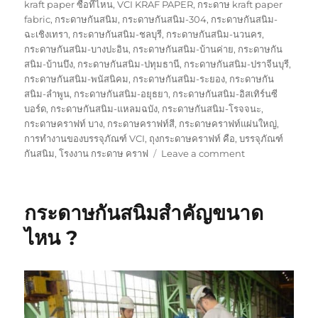
on
kraft paper ซื้อที่ไหน
,
VCI KRAF PAPER
,
กระดาษ kraft paper
fabric
,
กระดาษกันสนิม
,
กระดาษกันสนิม-304
,
กระดาษกันสนิม-
ฉะเชิงเทรา
,
กระดาษกันสนิม-ชลบุรี
,
กระดาษกันสนิม-นวนคร
,
กระดาษกันสนิม-บางปะอิน
,
กระดาษกันสนิม-บ้านค่าย
,
กระดาษกัน
สนิม-บ้านบึง
,
กระดาษกันสนิม-ปทุมธานี
,
กระดาษกันสนิม-ปราจีนบุรี
,
กระดาษกันสนิม-พนัสนิคม
,
กระดาษกันสนิม-ระยอง
,
กระดาษกัน
สนิม-ลำพูน
,
กระดาษกันสนิม-อยุธยา
,
กระดาษกันสนิม-อิสเทิร์นซี
บอร์ด
,
กระดาษกันสนิม-แหลมฉบัง
,
กระดาษกันสนิม-โรจจนะ
,
กระดาษคราฟท์ บาง
,
กระดาษคราฟท์สี
,
กระดาษคราฟท์แผ่นใหญ่
,
การทำงานของบรรจุภัณฑ์ VCI
,
ถุงกระดาษคราฟท์ คือ
,
บรรจุภัณฑ์
on
กันสนิม
,
โรงงาน กระดาษ คราฟ
Leave a comment
กระดาษ
กัน
สนิม
กระดาษกันสนิมสำคัญขนาด
กับ
ถุง
ไหน ?
พลาสติก
กัน
สนิม
ใช้
งาน
เหมือน