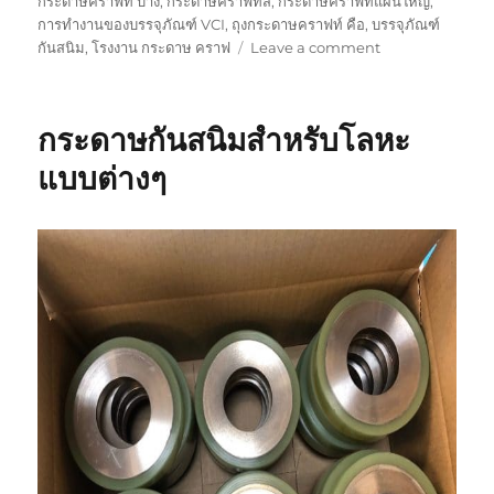
กระดาษคราฟท์ บาง
,
กระดาษคราฟท์สี
,
กระดาษคราฟท์แผ่นใหญ่
,
การทำงานของบรรจุภัณฑ์ VCI
,
ถุงกระดาษคราฟท์ คือ
,
บรรจุภัณฑ์
on
กันสนิม
,
โรงงาน กระดาษ คราฟ
Leave a comment
เทคโนโลยี
ป้องกัน
สนิม
กระดาษกันสนิมสำหรับโลหะ
VCi
กับ
แบบต่างๆ
กระ
ดาษ
คราฟ