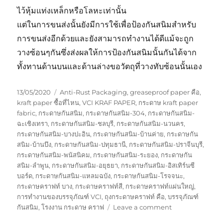
ไว้หุ้มแท่งเหล็กหรือโลหะเท่านั้น
แต่ในการขนส่งนั้นยังมีการใช้เพื่อป้องกันสนิมสำหรับ
การขนส่งอีกด้วยและยังสามารถทำงานได้ดีแม้จะถูก
วางซ้อนๆกันซึ่งส่งผลให้การป้องกันสนิมนั้นกันได้จาก
ทั้งทานด้านบนและด้านล่างขอวัตถุที่วางทับซ้อนนั้นเอง
Posted
Tags
13/05/2020
Anti-Rust Packaging
,
greaseproof paper คือ
,
on
kraft paper ซื้อที่ไหน
,
VCI KRAF PAPER
,
กระดาษ kraft paper
fabric
,
กระดาษกันสนิม
,
กระดาษกันสนิม-304
,
กระดาษกันสนิม-
ฉะเชิงเทรา
,
กระดาษกันสนิม-ชลบุรี
,
กระดาษกันสนิม-นวนคร
,
กระดาษกันสนิม-บางปะอิน
,
กระดาษกันสนิม-บ้านค่าย
,
กระดาษกัน
สนิม-บ้านบึง
,
กระดาษกันสนิม-ปทุมธานี
,
กระดาษกันสนิม-ปราจีนบุรี
,
กระดาษกันสนิม-พนัสนิคม
,
กระดาษกันสนิม-ระยอง
,
กระดาษกัน
สนิม-ลำพูน
,
กระดาษกันสนิม-อยุธยา
,
กระดาษกันสนิม-อิสเทิร์นซี
บอร์ด
,
กระดาษกันสนิม-แหลมฉบัง
,
กระดาษกันสนิม-โรจจนะ
,
กระดาษคราฟท์ บาง
,
กระดาษคราฟท์สี
,
กระดาษคราฟท์แผ่นใหญ่
,
การทำงานของบรรจุภัณฑ์ VCI
,
ถุงกระดาษคราฟท์ คือ
,
บรรจุภัณฑ์
on
กันสนิม
,
โรงงาน กระดาษ คราฟ
Leave a comment
กระดาษ