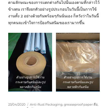
ตามลักษณะของการแตกต่างกันไปนั้นเองตามที่กล่าวไว้
ข้างตน เราจึงยกตัวอย่างรูปประกอบในวันนี้เป็นการใข้
งานทั้ง 2 อย่างด้วยกันพร้อมๆกันนั่นเอง ก็หวังว่าในวันนี้
ทุกคนจะเข้าใจการป้องกันสนิมของเรามากขึ้น
ตัวอย่างรูปการใช้งาน
ตัวอย่างรูปการใช้งาน
กระดาษกันสนิมและรูป
กระดาษกันสนิมและรูป
พลาสติกกันสนิม
พลาสติกกันสนิม
Posted
Tags
23/04/2020
Anti-Rust Packaging
,
greaseproof paper คือ
,