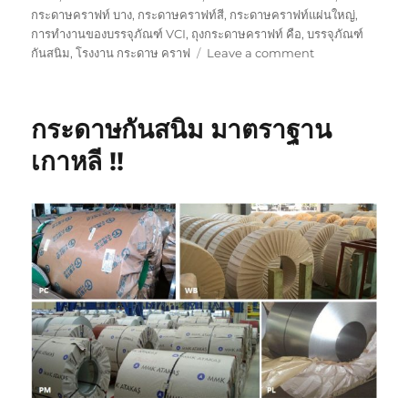
กระดาษคราฟท์ บาง
,
กระดาษคราฟท์สี
,
กระดาษคราฟท์แผ่นใหญ่
,
การทำงานของบรรจุภัณฑ์ VCI
,
ถุงกระดาษคราฟท์ คือ
,
บรรจุภัณฑ์
on
กันสนิม
,
โรงงาน กระดาษ คราฟ
Leave a comment
ประโยชน์
ของ
กระดาษ
กระดาษกันสนิม มาตราฐาน
กัน
สนิม
เกาหลี !!
ต่อ
เหล็ก
ทองแดง
ทอง
เหลือง
ฯลฯ