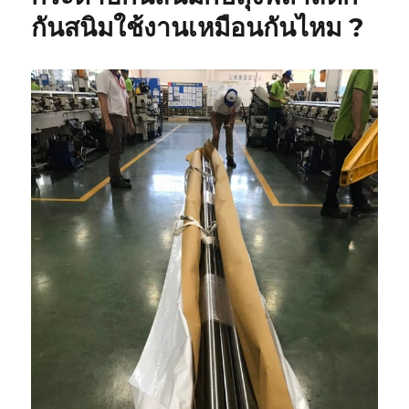
โลหะ
กันสนิมใช้งานเหมือนกันไหม ?
แบบ
ต่างๆ