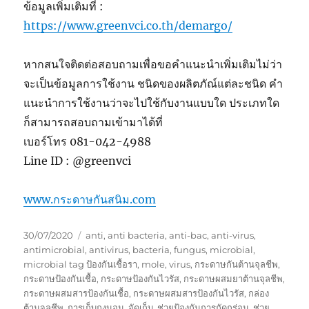
ข้อมูลเพิ่มเติมที่ :
https://www.greenvci.co.th/demargo/
หากสนใจติดต่อสอบถามเพื่อขอคำแนะนำเพิ่มเติมไม่ว่า
จะเป็นข้อมูลการใช้งาน ชนิดของผลิตภัณ์แต่ละชนิด คำ
แนะนำการใช้งานว่าจะไปใช้กับงานแบบใด ประเภทใด
ก็สามารถสอบถามเข้ามาได้ที่
เบอร์โทร 081-042-4988
Line ID : @greenvci
www.กระดาษกันสนิม.com
Posted
Tags
30/07/2020
anti
,
anti bacteria
,
anti-bac
,
anti-virus
,
on
antimicrobial
,
antivirus
,
bacteria
,
fungus
,
microbial
,
microbial tag ป้องกันเชื้อรา
,
mole
,
virus
,
กระดาษกันต้านจุลชีพ
,
กระดาษป้องกันเชื้อ
,
กระดาษป้องกันไวรัส
,
กระดาษผสมยาต้านจุลชีพ
,
กระดาษผสมสารป้องกันเชื้อ
,
กระดาษผสมสารป้องกันไวรัส
,
กล่อง
ต้านจุลชีพ
,
การเก็บถุงนอน
,
จัดเก็บ
,
ช่วยป้องกันการกัดกร่อน
,
ช่วย