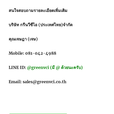
เชื้อ
จุลชีพ
สนใจสอบถามรายละเอียดเพิ่มเติม
แบบ
ใช้
บริษัท กรีนวีซีไอ (ประเทศไทย)จำกัด
ซ้ำ
สำหรับ
จัด
คุณเจษฎา (เจษ)
เก็บ
และ
ขนส่ง
Mobile: 081-042-4988
LINE ID:
@greenvci (มี @ ด้วยนะครับ)
Email: sales@greenvci.co.th