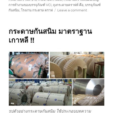
การทำงานของบรรจุภัณฑ์ VCI
,
ถุงกระดาษคราฟท์ คือ
,
บรรจุภัณฑ์
on
กันสนิม
,
โรงงาน กระดาษ คราฟ
Leave a comment
ประโยชน์
ของ
กระดาษ
กระดาษกันสนิม มาตราฐาน
กัน
สนิม
เกาหลี !!
ต่อ
เหล็ก
ทองแดง
ทอง
เหลือง
ฯลฯ
รูปตัวอย่างกระดาษกันสนิม ใช้ประกอบบทความ