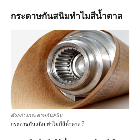
กัน
สนิม
กระดาษกันสนิมทำไมสีน้ำตาล
สำคัญ
ขนาด
ไหน
?
ตัวอย่างกระดาษกันสนิม
กระดาษกันสนิม ทำไมมีสีน้ำตาล ?