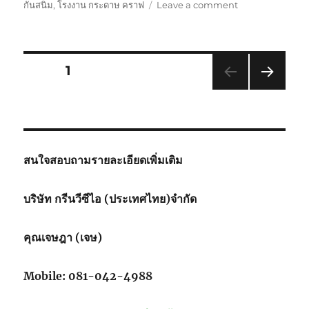
on
กันสนิม
,
โรงงาน กระดาษ คราฟ
Leave a comment
กระดาษ
กัน
สนิม
ทำไม
Posts
PAGE
1
สี
น้ำตาล
NEXT
pagination
PAG
E
สนใจสอบถามรายละเอียดเพิ่มเติม
บริษัท กรีนวีซีไอ (ประเทศไทย)จำกัด
คุณเจษฎา (เจษ)
Mobile: 081-042-4988