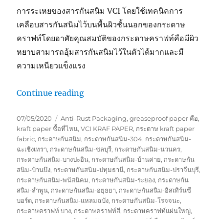
การระเหยของสารกันสนิม VCI โดยใช้เทคนิคการ
เคลือบสารกันสนิมไว้บนพื้นผิวชั้นนอกของกระดาษ
คราฟท์โดยอาศัยคุณสมบัติของกระดาษคราฟท์คือมีผิว
หยาบสามารถอุ้มสารกันสนิมไว้ในตัวได้มากและมี
ความเหนียวแข็งแรง
“เทคโนโลยีป้องกันสนิม VCi กับ กระด
Continue reading
Posted
Tags
07/05/2020
Anti-Rust Packaging
,
greaseproof paper คือ
,
on
kraft paper ซื้อที่ไหน
,
VCI KRAF PAPER
,
กระดาษ kraft paper
fabric
,
กระดาษกันสนิม
,
กระดาษกันสนิม-304
,
กระดาษกันสนิม-
ฉะเชิงเทรา
,
กระดาษกันสนิม-ชลบุรี
,
กระดาษกันสนิม-นวนคร
,
กระดาษกันสนิม-บางปะอิน
,
กระดาษกันสนิม-บ้านค่าย
,
กระดาษกัน
สนิม-บ้านบึง
,
กระดาษกันสนิม-ปทุมธานี
,
กระดาษกันสนิม-ปราจีนบุรี
,
กระดาษกันสนิม-พนัสนิคม
,
กระดาษกันสนิม-ระยอง
,
กระดาษกัน
สนิม-ลำพูน
,
กระดาษกันสนิม-อยุธยา
,
กระดาษกันสนิม-อิสเทิร์นซี
บอร์ด
,
กระดาษกันสนิม-แหลมฉบัง
,
กระดาษกันสนิม-โรจจนะ
,
กระดาษคราฟท์ บาง
,
กระดาษคราฟท์สี
,
กระดาษคราฟท์แผ่นใหญ่
,