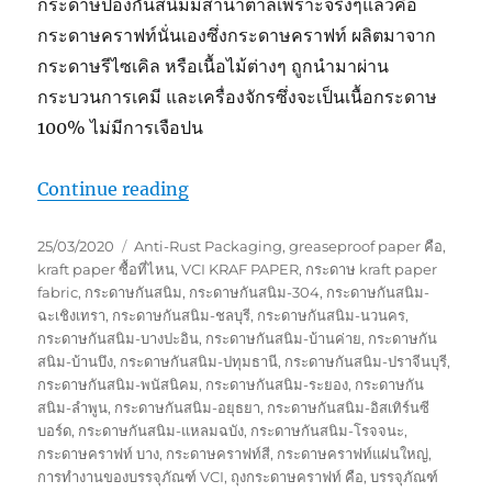
กระดาษป้องกันสนิมมีสำน้ำตาลเพราะจริงๆแล้วคือ
กระดาษคราฟท์นั่นเองซึ่งกระดาษคราฟท์ ผลิตมาจาก
กระดาษรีไซเคิล หรือเนื้อไม้ต่างๆ ถูกนำมาผ่าน
กระบวนการเคมี และเครื่องจักรซึ่งจะเป็นเนื้อกระดาษ
100% ไม่มีการเจือปน
“กระดาษกันสนิมทำไมสีน้ำตาล”
Continue reading
Posted
Tags
25/03/2020
Anti-Rust Packaging
,
greaseproof paper คือ
,
on
kraft paper ซื้อที่ไหน
,
VCI KRAF PAPER
,
กระดาษ kraft paper
fabric
,
กระดาษกันสนิม
,
กระดาษกันสนิม-304
,
กระดาษกันสนิม-
ฉะเชิงเทรา
,
กระดาษกันสนิม-ชลบุรี
,
กระดาษกันสนิม-นวนคร
,
กระดาษกันสนิม-บางปะอิน
,
กระดาษกันสนิม-บ้านค่าย
,
กระดาษกัน
สนิม-บ้านบึง
,
กระดาษกันสนิม-ปทุมธานี
,
กระดาษกันสนิม-ปราจีนบุรี
,
กระดาษกันสนิม-พนัสนิคม
,
กระดาษกันสนิม-ระยอง
,
กระดาษกัน
สนิม-ลำพูน
,
กระดาษกันสนิม-อยุธยา
,
กระดาษกันสนิม-อิสเทิร์นซี
บอร์ด
,
กระดาษกันสนิม-แหลมฉบัง
,
กระดาษกันสนิม-โรจจนะ
,
กระดาษคราฟท์ บาง
,
กระดาษคราฟท์สี
,
กระดาษคราฟท์แผ่นใหญ่
,
การทำงานของบรรจุภัณฑ์ VCI
,
ถุงกระดาษคราฟท์ คือ
,
บรรจุภัณฑ์