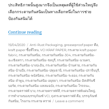
ประสิทธิภาพนั้นสูงมากจึงเป็นเหตุผลที่ผู้ใช้ส่วนใหญ่จึง
เลือกกระดาษกันสนิมเป็นทางเลือกหนึ่งในการช่วย
ป้องกันสนิมได้
“กระดาษกันสนิมสำคัญขนาดไหน ?”
Continue reading
Posted
Tags
15/04/2020
Anti-Rust Packaging
,
greaseproof paper คือ
,
on
kraft paper ซื้อที่ไหน
,
VCI KRAF PAPER
,
กระดาษ kraft paper
fabric
,
กระดาษกันสนิม
,
กระดาษกันสนิม-304
,
กระดาษกันสนิม-
ฉะเชิงเทรา
,
กระดาษกันสนิม-ชลบุรี
,
กระดาษกันสนิม-นวนคร
,
กระดาษกันสนิม-บางปะอิน
,
กระดาษกันสนิม-บ้านค่าย
,
กระดาษกัน
สนิม-บ้านบึง
,
กระดาษกันสนิม-ปทุมธานี
,
กระดาษกันสนิม-ปราจีนบุรี
,
กระดาษกันสนิม-พนัสนิคม
,
กระดาษกันสนิม-ระยอง
,
กระดาษกัน
สนิม-ลำพูน
,
กระดาษกันสนิม-อยุธยา
,
กระดาษกันสนิม-อิสเทิร์นซี
บอร์ด
,
กระดาษกันสนิม-แหลมฉบัง
,
กระดาษกันสนิม-โรจจนะ
,
กระดาษคราฟท์ บาง
,
กระดาษคราฟท์สี
,
กระดาษคราฟท์แผ่นใหญ่
,
การทำงานของบรรจุภัณฑ์ VCI
,
ถุงกระดาษคราฟท์ คือ
,
บรรจุภัณฑ์
on
กันสนิม
,
โรงงาน กระดาษ คราฟ
Leave a comment
กระดาษ