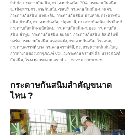
fabric
,
กระดาษกันสนิม
,
กระดาษกันสนิม-304
,
กระดาษกันสนิม-
ฉะเชิงเทรา
,
กระดาษกันสนิม-ชลบุรี
,
กระดาษกันสนิม-นวนคร
,
กระดาษกันสนิม-บางปะอิน
,
กระดาษกันสนิม-บ้านค่าย
,
กระดาษกัน
สนิม-บ้านบึง
,
กระดาษกันสนิม-ปทุมธานี
,
กระดาษกันสนิม-ปราจีนบุรี
,
กระดาษกันสนิม-พนัสนิคม
,
กระดาษกันสนิม-ระยอง
,
กระดาษกัน
สนิม-ลำพูน
,
กระดาษกันสนิม-อยุธยา
,
กระดาษกันสนิม-อิสเทิร์นซี
บอร์ด
,
กระดาษกันสนิม-แหลมฉบัง
,
กระดาษกันสนิม-โรจจนะ
,
กระดาษคราฟท์ บาง
,
กระดาษคราฟท์สี
,
กระดาษคราฟท์แผ่นใหญ่
,
การทำงานของบรรจุภัณฑ์ VCI
,
ถุงกระดาษคราฟท์ คือ
,
บรรจุภัณฑ์
on
กันสนิม
,
โรงงาน กระดาษ คราฟ
Leave a comment
กระดาษ
กัน
สนิม
กระดาษกันสนิมสำคัญขนาด
กับ
ถุง
ไหน ?
พลาสติก
กัน
สนิม
ใช้
งาน
เหมือน