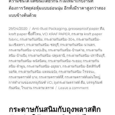
ความชื้นได้ แต่ขณะเดียวกัน ก็ไม่เหมาะกับงานที่
ต้องการวัสดุห่อหุ้มแบบอ่อนนุ่ม อีกทั้งมีราคาสูงกว่าสอง
แบบข้างต้นด้วย
Posted
Tags
29/04/2020
Anti-Rust Packaging
,
greaseproof paper คือ
,
on
kraft paper ซื้อที่ไหน
,
VCI KRAF PAPER
,
กระดาษ kraft paper
fabric
,
กระดาษกันสนิม
,
กระดาษกันสนิม-304
,
กระดาษกันสนิม-
ฉะเชิงเทรา
,
กระดาษกันสนิม-ชลบุรี
,
กระดาษกันสนิม-นวนคร
,
กระดาษกันสนิม-บางปะอิน
,
กระดาษกันสนิม-บ้านค่าย
,
กระดาษกัน
สนิม-บ้านบึง
,
กระดาษกันสนิม-ปทุมธานี
,
กระดาษกันสนิม-ปราจีนบุรี
,
กระดาษกันสนิม-พนัสนิคม
,
กระดาษกันสนิม-ระยอง
,
กระดาษกัน
สนิม-ลำพูน
,
กระดาษกันสนิม-อยุธยา
,
กระดาษกันสนิม-อิสเทิร์นซี
บอร์ด
,
กระดาษกันสนิม-แหลมฉบัง
,
กระดาษกันสนิม-โรจจนะ
,
กระดาษคราฟท์ บาง
,
กระดาษคราฟท์สี
,
กระดาษคราฟท์แผ่นใหญ่
,
การทำงานของบรรจุภัณฑ์ VCI
,
ถุงกระดาษคราฟท์ คือ
,
บรรจุภัณฑ์
on
กันสนิม
,
โรงงาน กระดาษ คราฟ
Leave a comment
กระดาษ
กัน
สนิม
กระดาษกันสนิมกับถุงพลาสติก
สำหรับ
โลหะ