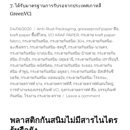
7. ได้รับมาตรฐานการรับรอจากประเทศเกาหลี
GreenVCi
Posted
Tags
04/06/2020
Anti-Rust Packaging
,
greaseproof paper คือ
,
on
kraft paper ซื้อที่ไหน
,
VCI KRAF PAPER
,
กระดาษ kraft paper
fabric
,
กระดาษกันสนิม
,
กระดาษกันสนิม-304
,
กระดาษกันสนิม-
ฉะเชิงเทรา
,
กระดาษกันสนิม-ชลบุรี
,
กระดาษกันสนิม-นวนคร
,
กระดาษกันสนิม-บางปะอิน
,
กระดาษกันสนิม-บ้านค่าย
,
กระดาษกัน
สนิม-บ้านบึง
,
กระดาษกันสนิม-ปทุมธานี
,
กระดาษกันสนิม-ปราจีนบุรี
,
กระดาษกันสนิม-พนัสนิคม
,
กระดาษกันสนิม-ระยอง
,
กระดาษกัน
สนิม-ลำพูน
,
กระดาษกันสนิม-อยุธยา
,
กระดาษกันสนิม-อิสเทิร์นซี
บอร์ด
,
กระดาษกันสนิม-แหลมฉบัง
,
กระดาษกันสนิม-โรจจนะ
,
กระดาษคราฟท์ บาง
,
กระดาษคราฟท์สี
,
กระดาษคราฟท์แผ่นใหญ่
,
การทำงานของบรรจุภัณฑ์ VCI
,
ถุงกระดาษคราฟท์ คือ
,
บรรจุภัณฑ์
on
กันสนิม
,
โรงงาน กระดาษ คราฟ
Leave a comment
กระดาษ
กัน
สนิม
พลาสติกกันสนิมไม่มีสารไนไตร
มาตรา
ฐาน