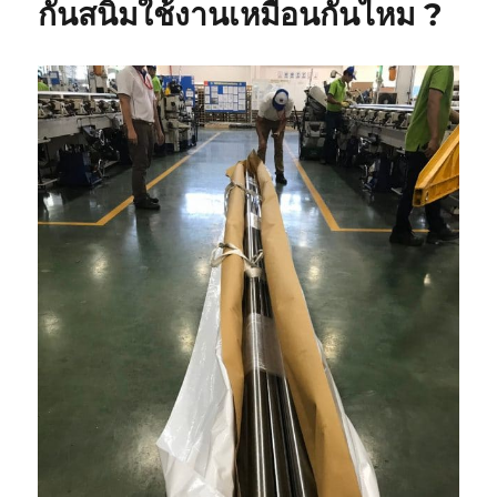
กันสนิมใช้งานเหมือนกันไหม ?
แบบ
ต่างๆ