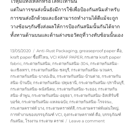
ไว้หุ้มแท่งเหล็กหรือโลหะเท่านั้น
แต่ในการขนส่งนั้นยังมีการใช้เพื่อป้องกันสนิมสำหรับ
การขนส่งอีกด้วยและยังสามารถทำงานได้ดีแม้จะถูก
วางซ้อนๆกันซึ่งส่งผลให้การป้องกันสนิมนั้นกันได้จาก
ทั้งทานด้านบนและด้านล่างขอวัตถุที่วางทับซ้อนนั้นเอง
Posted
Tags
13/05/2020
Anti-Rust Packaging
,
greaseproof paper คือ
,
on
kraft paper ซื้อที่ไหน
,
VCI KRAF PAPER
,
กระดาษ kraft paper
fabric
,
กระดาษกันสนิม
,
กระดาษกันสนิม-304
,
กระดาษกันสนิม-
ฉะเชิงเทรา
,
กระดาษกันสนิม-ชลบุรี
,
กระดาษกันสนิม-นวนคร
,
กระดาษกันสนิม-บางปะอิน
,
กระดาษกันสนิม-บ้านค่าย
,
กระดาษกัน
สนิม-บ้านบึง
,
กระดาษกันสนิม-ปทุมธานี
,
กระดาษกันสนิม-ปราจีนบุรี
,
กระดาษกันสนิม-พนัสนิคม
,
กระดาษกันสนิม-ระยอง
,
กระดาษกัน
สนิม-ลำพูน
,
กระดาษกันสนิม-อยุธยา
,
กระดาษกันสนิม-อิสเทิร์นซี
บอร์ด
,
กระดาษกันสนิม-แหลมฉบัง
,
กระดาษกันสนิม-โรจจนะ
,
กระดาษคราฟท์ บาง
,
กระดาษคราฟท์สี
,
กระดาษคราฟท์แผ่นใหญ่
,
การทำงานของบรรจุภัณฑ์ VCI
,
ถุงกระดาษคราฟท์ คือ
,
บรรจุภัณฑ์
on
กันสนิม
,
โรงงาน กระดาษ คราฟ
Leave a comment
กระดาษ
กัน