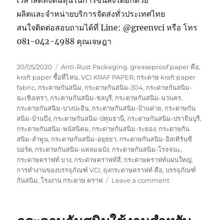
เวลาลดทั้งต้นทุนในการขนส่งได้อีกด้วย
ผลิตและจำหน่ายบริการจัดส่งทั่วประเทศไทย
สนใจติดต่อสอบถามได้ที่ Line: @greenvci หรือ โทร
081-042-4988 คุณเจษฎา
Posted
Tags
20/05/2020
Anti-Rust Packaging
,
greaseproof paper คือ
,
on
kraft paper ซื้อที่ไหน
,
VCI KRAF PAPER
,
กระดาษ kraft paper
fabric
,
กระดาษกันสนิม
,
กระดาษกันสนิม-304
,
กระดาษกันสนิม-
ฉะเชิงเทรา
,
กระดาษกันสนิม-ชลบุรี
,
กระดาษกันสนิม-นวนคร
,
กระดาษกันสนิม-บางปะอิน
,
กระดาษกันสนิม-บ้านค่าย
,
กระดาษกัน
สนิม-บ้านบึง
,
กระดาษกันสนิม-ปทุมธานี
,
กระดาษกันสนิม-ปราจีนบุรี
,
กระดาษกันสนิม-พนัสนิคม
,
กระดาษกันสนิม-ระยอง
,
กระดาษกัน
สนิม-ลำพูน
,
กระดาษกันสนิม-อยุธยา
,
กระดาษกันสนิม-อิสเทิร์นซี
บอร์ด
,
กระดาษกันสนิม-แหลมฉบัง
,
กระดาษกันสนิม-โรจจนะ
,
กระดาษคราฟท์ บาง
,
กระดาษคราฟท์สี
,
กระดาษคราฟท์แผ่นใหญ่
,
การทำงานของบรรจุภัณฑ์ VCI
,
ถุงกระดาษคราฟท์ คือ
,
บรรจุภัณฑ์
on
กันสนิม
,
โรงงาน กระดาษ คราฟ
Leave a comment
กระดาษ
กัน
สนิม