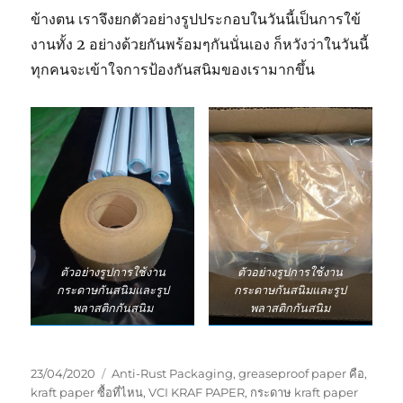
ข้างตน เราจึงยกตัวอย่างรูปประกอบในวันนี้เป็นการใข้
งานทั้ง 2 อย่างด้วยกันพร้อมๆกันนั่นเอง ก็หวังว่าในวันนี้
ทุกคนจะเข้าใจการป้องกันสนิมของเรามากขึ้น
ตัวอย่างรูปการใช้งาน
ตัวอย่างรูปการใช้งาน
กระดาษกันสนิมและรูป
กระดาษกันสนิมและรูป
พลาสติกกันสนิม
พลาสติกกันสนิม
Posted
Tags
23/04/2020
Anti-Rust Packaging
,
greaseproof paper คือ
,
on
kraft paper ซื้อที่ไหน
,
VCI KRAF PAPER
,
กระดาษ kraft paper