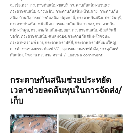
ฉะเชิงเทรา
,
กระดาษกันสนิม-ชลบุรี
,
กระดาษกันสนิม-นวนคร
,
กระดาษกันสนิม-บางปะอิน
,
กระดาษกันสนิม-บ้านค่าย
,
กระดาษกัน
สนิม-บ้านบึง
,
กระดาษกันสนิม-ปทุมธานี
,
กระดาษกันสนิม-ปราจีนบุรี
,
กระดาษกันสนิม-พนัสนิคม
,
กระดาษกันสนิม-ระยอง
,
กระดาษกัน
สนิม-ลำพูน
,
กระดาษกันสนิม-อยุธยา
,
กระดาษกันสนิม-อิสเทิร์นซี
บอร์ด
,
กระดาษกันสนิม-แหลมฉบัง
,
กระดาษกันสนิม-โรจจนะ
,
กระดาษคราฟท์ บาง
,
กระดาษคราฟท์สี
,
กระดาษคราฟท์แผ่นใหญ่
,
การทำงานของบรรจุภัณฑ์ VCI
,
ถุงกระดาษคราฟท์ คือ
,
บรรจุภัณฑ์
on
กันสนิม
,
โรงงาน กระดาษ คราฟ
Leave a comment
พลาสติก
กัน
สนิม
กระดาษกันสนิมช่วยประหยัด
ไม่มี
สาร
เวลาช่วยลดต้นทุนในการจัดส่ง/
ไน
เก็บ
ไตร
รู้
หรือ
ยัง