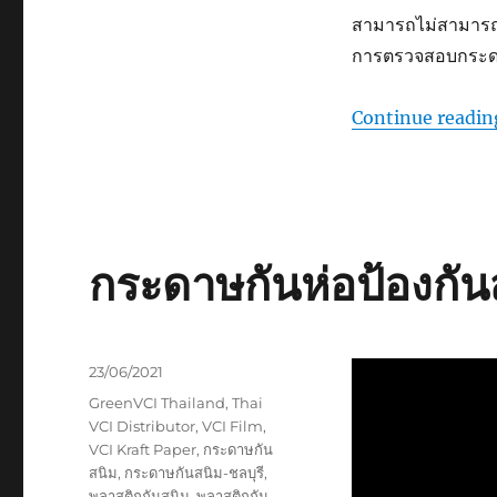
สามารถไม่สามารถระ
การตรวจสอบกระดาษ
Continue readin
กระดาษกันห่อป้องกัน
Posted
23/06/2021
on
Tags
GreenVCI Thailand
,
Thai
VCI Distributor
,
VCI Film
,
VCI Kraft Paper
,
กระดาษกัน
สนิม
,
กระดาษกันสนิม-ชลบุรี
,
พลาสติกกันสนิม
,
พลาสติกกัน