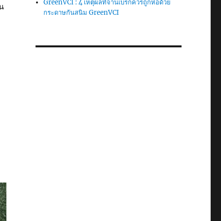
GreenVCI : 4 เหตุผลที่จานเบรกควรถูกห่อด้วย
น
กระดาษกันสนิม GreenVCI