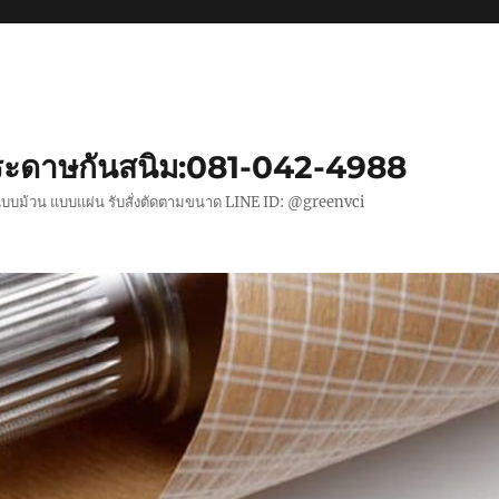
ะดาษกันสนิม:081-042-4988
แบบม้วน แบบแผ่น รับสั่งตัดตามขนาด LINE ID: @greenvci