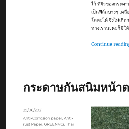
ไว้ ที่ผิวของกระ
เป็นฟิล์มบางๆ เคล
โลหะได้ จึงไม่เกิด
ทางเรานะคะก็มีให้
Continue readin
กระดาษกันสนิมหน้
Posted
29/06/2021
on
Tags
Anti-Corrosion paper
,
Anti-
rust Paper
,
GREENVCi
,
Thai