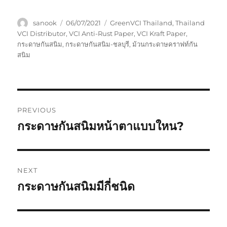
Author
Posted
Tags
sanook
06/07/2021
GreenVCI Thailand
,
Thailand
on
VCI Distributor
,
VCI Anti-Rust Paper
,
VCI Kraft Paper
,
กระดาษกันสนิม
,
กระดาษกันสนิม-ชลบุรี
,
ม้วนกระดาษคราฟท์กัน
สนิม
Post
PREVIOUS
navigation
กระดาษกันสนิมหน้าตาแบบใหน?
Previous
post:
NEXT
กระดาษกันสนิมมีกี่ชนิด
Next
post: