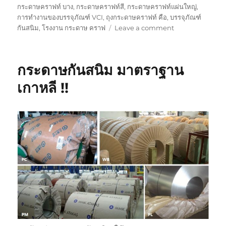
กระดาษคราฟท์ บาง
,
กระดาษคราฟท์สี
,
กระดาษคราฟท์แผ่นใหญ่
,
การทำงานของบรรจุภัณฑ์ VCI
,
ถุงกระดาษคราฟท์ คือ
,
บรรจุภัณฑ์
on
กันสนิม
,
โรงงาน กระดาษ คราฟ
Leave a comment
ประโยชน์
ของ
กระดาษ
กระดาษกันสนิม มาตราฐาน
กัน
สนิม
เกาหลี !!
ต่อ
เหล็ก
ทองแดง
ทอง
เหลือง
ฯลฯ