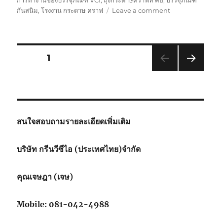
การทำงานของบรรจุภัณฑ์ VCI
,
ถุงกระดาษคราฟท์ คือ
,
บรรจุภัณฑ์
on
กันสนิม
,
โรงงาน กระดาษ คราฟ
Leave a comment
กระดาษ
กัน
สนิม
ทำไม
Posts
PAGE
1
สี
น้ำตาล
NEXT
pagination
PAG
E
สนใจสอบถามรายละเอียดเพิ่มเติม
บริษัท กรีนวีซีไอ (ประเทศไทย)จำกัด
คุณเจษฎา (เจษ)
Mobile: 081-042-4988