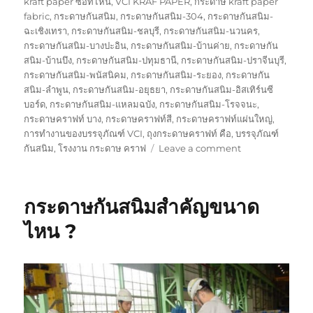
on
kraft paper ซื้อที่ไหน
,
VCI KRAF PAPER
,
กระดาษ kraft paper
fabric
,
กระดาษกันสนิม
,
กระดาษกันสนิม-304
,
กระดาษกันสนิม-
ฉะเชิงเทรา
,
กระดาษกันสนิม-ชลบุรี
,
กระดาษกันสนิม-นวนคร
,
กระดาษกันสนิม-บางปะอิน
,
กระดาษกันสนิม-บ้านค่าย
,
กระดาษกัน
สนิม-บ้านบึง
,
กระดาษกันสนิม-ปทุมธานี
,
กระดาษกันสนิม-ปราจีนบุรี
,
กระดาษกันสนิม-พนัสนิคม
,
กระดาษกันสนิม-ระยอง
,
กระดาษกัน
สนิม-ลำพูน
,
กระดาษกันสนิม-อยุธยา
,
กระดาษกันสนิม-อิสเทิร์นซี
บอร์ด
,
กระดาษกันสนิม-แหลมฉบัง
,
กระดาษกันสนิม-โรจจนะ
,
กระดาษคราฟท์ บาง
,
กระดาษคราฟท์สี
,
กระดาษคราฟท์แผ่นใหญ่
,
การทำงานของบรรจุภัณฑ์ VCI
,
ถุงกระดาษคราฟท์ คือ
,
บรรจุภัณฑ์
on
กันสนิม
,
โรงงาน กระดาษ คราฟ
Leave a comment
กระดาษ
กัน
สนิม
กระดาษกันสนิมสำคัญขนาด
กับ
ถุง
ไหน ?
พลาสติก
กัน
สนิม
ใช้
งาน
เหมือน