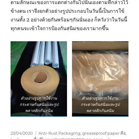
ตามลักษณะของการแตกต่างกันไปนั้นเองตามที่กล่าวไว้
ข้างตน เราจึงยกตัวอย่างรูปประกอบในวันนี้เป็นการใข้
งานทั้ง 2 อย่างด้วยกันพร้อมๆกันนั่นเอง ก็หวังว่าในวันนี้
ทุกคนจะเข้าใจการป้องกันสนิมของเรามากขึ้น
ตัวอย่างรูปการใช้งาน
ตัวอย่างรูปการใช้งาน
กระดาษกันสนิมและรูป
กระดาษกันสนิมและรูป
พลาสติกกันสนิม
พลาสติกกันสนิม
Posted
Tags
23/04/2020
Anti-Rust Packaging
,
greaseproof paper คือ
,