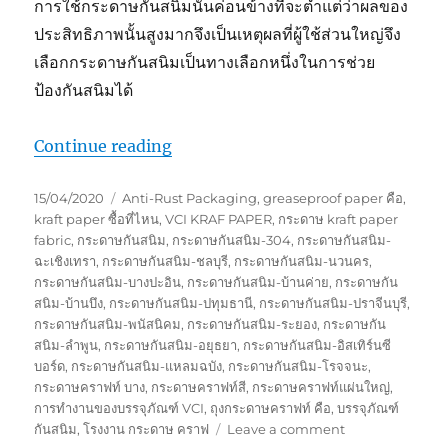
การใช้กระดาษกันสนิมนั้นค่อนข้างที่จะต่ำแต่ว่าผลของ
ประสิทธิภาพนั้นสูงมากจึงเป็นเหตุผลที่ผู้ใช้ส่วนใหญ่จึง
เลือกกระดาษกันสนิมเป็นทางเลือกหนึ่งในการช่วย
ป้องกันสนิมได้
“กระดาษกันสนิมสำคัญขนาดไหน ?”
Continue reading
Posted
Tags
15/04/2020
Anti-Rust Packaging
,
greaseproof paper คือ
,
on
kraft paper ซื้อที่ไหน
,
VCI KRAF PAPER
,
กระดาษ kraft paper
fabric
,
กระดาษกันสนิม
,
กระดาษกันสนิม-304
,
กระดาษกันสนิม-
ฉะเชิงเทรา
,
กระดาษกันสนิม-ชลบุรี
,
กระดาษกันสนิม-นวนคร
,
กระดาษกันสนิม-บางปะอิน
,
กระดาษกันสนิม-บ้านค่าย
,
กระดาษกัน
สนิม-บ้านบึง
,
กระดาษกันสนิม-ปทุมธานี
,
กระดาษกันสนิม-ปราจีนบุรี
,
กระดาษกันสนิม-พนัสนิคม
,
กระดาษกันสนิม-ระยอง
,
กระดาษกัน
สนิม-ลำพูน
,
กระดาษกันสนิม-อยุธยา
,
กระดาษกันสนิม-อิสเทิร์นซี
บอร์ด
,
กระดาษกันสนิม-แหลมฉบัง
,
กระดาษกันสนิม-โรจจนะ
,
กระดาษคราฟท์ บาง
,
กระดาษคราฟท์สี
,
กระดาษคราฟท์แผ่นใหญ่
,
การทำงานของบรรจุภัณฑ์ VCI
,
ถุงกระดาษคราฟท์ คือ
,
บรรจุภัณฑ์
on
กันสนิม
,
โรงงาน กระดาษ คราฟ
Leave a comment