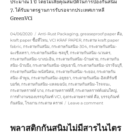
ประมาณ 1 ปี โดยไม่เสียคุณสมบัติในการป้องกันสนิม
7. ได้รับมาตรฐานการรับรอจากประเทศเกาหลี
GreenVCi
Posted
Tags
04/06/2020
Anti-Rust Packaging
,
greaseproof paper คือ
,
on
kraft paper ซื้อที่ไหน
,
VCI KRAF PAPER
,
กระดาษ kraft paper
fabric
,
กระดาษกันสนิม
,
กระดาษกันสนิม-304
,
กระดาษกันสนิม-
ฉะเชิงเทรา
,
กระดาษกันสนิม-ชลบุรี
,
กระดาษกันสนิม-นวนคร
,
กระดาษกันสนิม-บางปะอิน
,
กระดาษกันสนิม-บ้านค่าย
,
กระดาษกัน
สนิม-บ้านบึง
,
กระดาษกันสนิม-ปทุมธานี
,
กระดาษกันสนิม-ปราจีนบุรี
,
กระดาษกันสนิม-พนัสนิคม
,
กระดาษกันสนิม-ระยอง
,
กระดาษกัน
สนิม-ลำพูน
,
กระดาษกันสนิม-อยุธยา
,
กระดาษกันสนิม-อิสเทิร์นซี
บอร์ด
,
กระดาษกันสนิม-แหลมฉบัง
,
กระดาษกันสนิม-โรจจนะ
,
กระดาษคราฟท์ บาง
,
กระดาษคราฟท์สี
,
กระดาษคราฟท์แผ่นใหญ่
,
การทำงานของบรรจุภัณฑ์ VCI
,
ถุงกระดาษคราฟท์ คือ
,
บรรจุภัณฑ์
on
กันสนิม
,
โรงงาน กระดาษ คราฟ
Leave a comment
กระดาษ
กัน
สนิม
พลาสติกกันสนิมไม่มีสารไนไตร
มาตรา