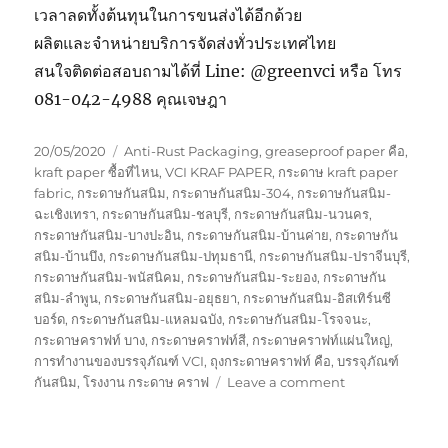
เวลาลดทั้งต้นทุนในการขนส่งได้อีกด้วย
ผลิตและจำหน่ายบริการจัดส่งทั่วประเทศไทย
สนใจติดต่อสอบถามได้ที่ Line: @greenvci หรือ โทร
081-042-4988 คุณเจษฎา
Posted
Tags
20/05/2020
Anti-Rust Packaging
,
greaseproof paper คือ
,
on
kraft paper ซื้อที่ไหน
,
VCI KRAF PAPER
,
กระดาษ kraft paper
fabric
,
กระดาษกันสนิม
,
กระดาษกันสนิม-304
,
กระดาษกันสนิม-
ฉะเชิงเทรา
,
กระดาษกันสนิม-ชลบุรี
,
กระดาษกันสนิม-นวนคร
,
กระดาษกันสนิม-บางปะอิน
,
กระดาษกันสนิม-บ้านค่าย
,
กระดาษกัน
สนิม-บ้านบึง
,
กระดาษกันสนิม-ปทุมธานี
,
กระดาษกันสนิม-ปราจีนบุรี
,
กระดาษกันสนิม-พนัสนิคม
,
กระดาษกันสนิม-ระยอง
,
กระดาษกัน
สนิม-ลำพูน
,
กระดาษกันสนิม-อยุธยา
,
กระดาษกันสนิม-อิสเทิร์นซี
บอร์ด
,
กระดาษกันสนิม-แหลมฉบัง
,
กระดาษกันสนิม-โรจจนะ
,
กระดาษคราฟท์ บาง
,
กระดาษคราฟท์สี
,
กระดาษคราฟท์แผ่นใหญ่
,
การทำงานของบรรจุภัณฑ์ VCI
,
ถุงกระดาษคราฟท์ คือ
,
บรรจุภัณฑ์
on
กันสนิม
,
โรงงาน กระดาษ คราฟ
Leave a comment
กระดาษ
กัน
สนิม