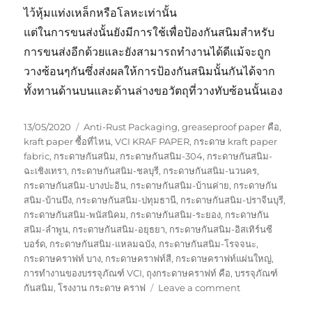
ไว้หุ้มแท่งเหล็กหรือโลหะเท่านั้น
แต่ในการขนส่งนั้นยังมีการใช้เพื่อป้องกันสนิมสำหรับ
การขนส่งอีกด้วยและยังสามารถทำงานได้ดีแม้จะถูก
วางซ้อนๆกันซึ่งส่งผลให้การป้องกันสนิมนั้นกันได้จาก
ทั้งทานด้านบนและด้านล่างขอวัตถุที่วางทับซ้อนนั้นเอง
Posted
Tags
13/05/2020
Anti-Rust Packaging
,
greaseproof paper คือ
,
on
kraft paper ซื้อที่ไหน
,
VCI KRAF PAPER
,
กระดาษ kraft paper
fabric
,
กระดาษกันสนิม
,
กระดาษกันสนิม-304
,
กระดาษกันสนิม-
ฉะเชิงเทรา
,
กระดาษกันสนิม-ชลบุรี
,
กระดาษกันสนิม-นวนคร
,
กระดาษกันสนิม-บางปะอิน
,
กระดาษกันสนิม-บ้านค่าย
,
กระดาษกัน
สนิม-บ้านบึง
,
กระดาษกันสนิม-ปทุมธานี
,
กระดาษกันสนิม-ปราจีนบุรี
,
กระดาษกันสนิม-พนัสนิคม
,
กระดาษกันสนิม-ระยอง
,
กระดาษกัน
สนิม-ลำพูน
,
กระดาษกันสนิม-อยุธยา
,
กระดาษกันสนิม-อิสเทิร์นซี
บอร์ด
,
กระดาษกันสนิม-แหลมฉบัง
,
กระดาษกันสนิม-โรจจนะ
,
กระดาษคราฟท์ บาง
,
กระดาษคราฟท์สี
,
กระดาษคราฟท์แผ่นใหญ่
,
การทำงานของบรรจุภัณฑ์ VCI
,
ถุงกระดาษคราฟท์ คือ
,
บรรจุภัณฑ์
on
กันสนิม
,
โรงงาน กระดาษ คราฟ
Leave a comment
กระดาษ