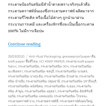
กระดาษป้องกันสนิมมีสำน้ำตาลเพราะจริงๆแล้วคือ
กระดาษคราฟท์นั่นเองซึ่งกระดาษคราฟท์ ผลิตมาจาก
กระดาษรีไซเคิล หรือเนื้อไม้ต่างๆ ถูกนำมาผ่าน
กระบวนการเคมี และเครื่องจักรซึ่งจะเป็นเนื้อกระดาษ
100% ไม่มีการเจือปน
“กระดาษกันสนิมทำไมสีน้ำตาล”
Continue reading
Posted
Tags
25/03/2020
Anti-Rust Packaging
,
greaseproof paper คือ
,
on
kraft paper ซื้อที่ไหน
,
VCI KRAF PAPER
,
กระดาษ kraft paper
fabric
,
กระดาษกันสนิม
,
กระดาษกันสนิม-304
,
กระดาษกันสนิม-
ฉะเชิงเทรา
,
กระดาษกันสนิม-ชลบุรี
,
กระดาษกันสนิม-นวนคร
,
กระดาษกันสนิม-บางปะอิน
,
กระดาษกันสนิม-บ้านค่าย
,
กระดาษกัน
สนิม-บ้านบึง
,
กระดาษกันสนิม-ปทุมธานี
,
กระดาษกันสนิม-ปราจีนบุรี
,
กระดาษกันสนิม-พนัสนิคม
,
กระดาษกันสนิม-ระยอง
,
กระดาษกัน
สนิม-ลำพูน
,
กระดาษกันสนิม-อยุธยา
,
กระดาษกันสนิม-อิสเทิร์นซี
บอร์ด
,
กระดาษกันสนิม-แหลมฉบัง
,
กระดาษกันสนิม-โรจจนะ
,
กระดาษคราฟท์ บาง
,
กระดาษคราฟท์สี
,
กระดาษคราฟท์แผ่นใหญ่
,