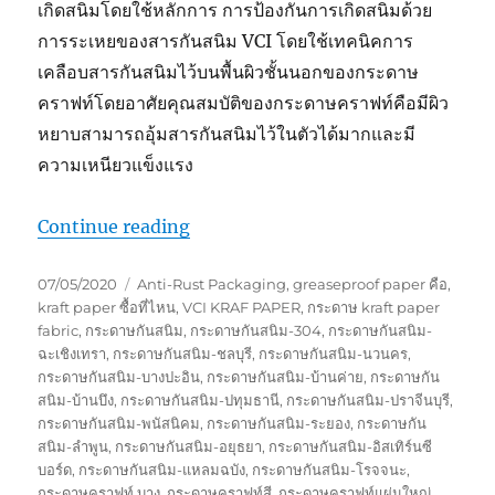
เกิดสนิมโดยใช้หลักการ การป้องกันการเกิดสนิมด้วย
การระเหยของสารกันสนิม VCI โดยใช้เทคนิคการ
เคลือบสารกันสนิมไว้บนพื้นผิวชั้นนอกของกระดาษ
คราฟท์โดยอาศัยคุณสมบัติของกระดาษคราฟท์คือมีผิว
หยาบสามารถอุ้มสารกันสนิมไว้ในตัวได้มากและมี
ความเหนียวแข็งแรง
“เทคโนโลยีป้องกันสนิม VCi กับ กระด
Continue reading
Posted
Tags
07/05/2020
Anti-Rust Packaging
,
greaseproof paper คือ
,
on
kraft paper ซื้อที่ไหน
,
VCI KRAF PAPER
,
กระดาษ kraft paper
fabric
,
กระดาษกันสนิม
,
กระดาษกันสนิม-304
,
กระดาษกันสนิม-
ฉะเชิงเทรา
,
กระดาษกันสนิม-ชลบุรี
,
กระดาษกันสนิม-นวนคร
,
กระดาษกันสนิม-บางปะอิน
,
กระดาษกันสนิม-บ้านค่าย
,
กระดาษกัน
สนิม-บ้านบึง
,
กระดาษกันสนิม-ปทุมธานี
,
กระดาษกันสนิม-ปราจีนบุรี
,
กระดาษกันสนิม-พนัสนิคม
,
กระดาษกันสนิม-ระยอง
,
กระดาษกัน
สนิม-ลำพูน
,
กระดาษกันสนิม-อยุธยา
,
กระดาษกันสนิม-อิสเทิร์นซี
บอร์ด
,
กระดาษกันสนิม-แหลมฉบัง
,
กระดาษกันสนิม-โรจจนะ
,
กระดาษคราฟท์ บาง
,
กระดาษคราฟท์สี
,
กระดาษคราฟท์แผ่นใหญ่
,