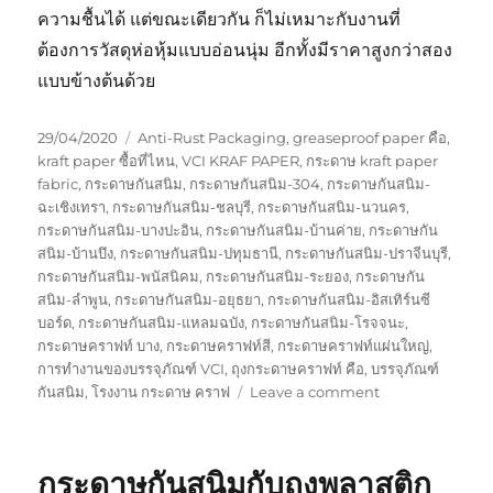
ความชื้นได้ แต่ขณะเดียวกัน ก็ไม่เหมาะกับงานที่
ต้องการวัสดุห่อหุ้มแบบอ่อนนุ่ม อีกทั้งมีราคาสูงกว่าสอง
แบบข้างต้นด้วย
Posted
Tags
29/04/2020
Anti-Rust Packaging
,
greaseproof paper คือ
,
on
kraft paper ซื้อที่ไหน
,
VCI KRAF PAPER
,
กระดาษ kraft paper
fabric
,
กระดาษกันสนิม
,
กระดาษกันสนิม-304
,
กระดาษกันสนิม-
ฉะเชิงเทรา
,
กระดาษกันสนิม-ชลบุรี
,
กระดาษกันสนิม-นวนคร
,
กระดาษกันสนิม-บางปะอิน
,
กระดาษกันสนิม-บ้านค่าย
,
กระดาษกัน
สนิม-บ้านบึง
,
กระดาษกันสนิม-ปทุมธานี
,
กระดาษกันสนิม-ปราจีนบุรี
,
กระดาษกันสนิม-พนัสนิคม
,
กระดาษกันสนิม-ระยอง
,
กระดาษกัน
สนิม-ลำพูน
,
กระดาษกันสนิม-อยุธยา
,
กระดาษกันสนิม-อิสเทิร์นซี
บอร์ด
,
กระดาษกันสนิม-แหลมฉบัง
,
กระดาษกันสนิม-โรจจนะ
,
กระดาษคราฟท์ บาง
,
กระดาษคราฟท์สี
,
กระดาษคราฟท์แผ่นใหญ่
,
การทำงานของบรรจุภัณฑ์ VCI
,
ถุงกระดาษคราฟท์ คือ
,
บรรจุภัณฑ์
on
กันสนิม
,
โรงงาน กระดาษ คราฟ
Leave a comment
กระดาษ
กัน
สนิม
กระดาษกันสนิมกับถุงพลาสติก
สำหรับ