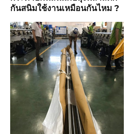
โลหะ
กันสนิมใช้งานเหมือนกันไหม ?
แบบ
ต่างๆ