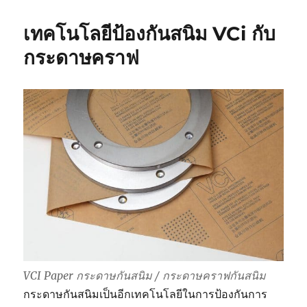
กัน
สนิม
เทคโนโลยีป้องกันสนิม VCi กับ
ใช้
งาน
กระดาษคราฟ
สำหรับ
วาง
สินค้า
หลาย
ชั้น
VCI Paper กระดาษกันสนิม / กระดาษคราฟกันสนิม
กระดาษกันสนิมเป็นอีกเทคโนโลยีในการป้องกันการ