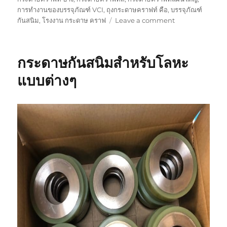
การทำงานของบรรจุภัณฑ์ VCI
,
ถุงกระดาษคราฟท์ คือ
,
บรรจุภัณฑ์
on
กันสนิม
,
โรงงาน กระดาษ คราฟ
Leave a comment
เทคโนโลยี
ป้องกัน
สนิม
กระดาษกันสนิมสำหรับโลหะ
VCi
กับ
แบบต่างๆ
กระ
ดาษ
คราฟ