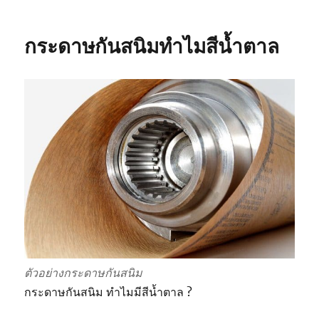
กระดาษ
กัน
สนิม
กระดาษกันสนิมทำไมสีน้ำตาล
สำคัญ
ขนาด
ไหน
?
ตัวอย่างกระดาษกันสนิม
กระดาษกันสนิม ทำไมมีสีน้ำตาล ?