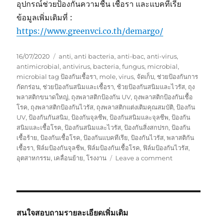
อุปกรณ์ช่วยป้องกันความชื้น เชื้อรา และแบคทีเรีย
ข้อมูลเพิ่มเติมที่ :
https://www.greenvci.co.th/demargo/
Posted
Tags
16/07/2020
anti
,
anti bacteria
,
anti-bac
,
anti-virus
,
on
antimicrobial
,
antivirus
,
bacteria
,
fungus
,
microbial
,
microbial tag ป้องกันเชื้อรา
,
mole
,
virus
,
จัดเก็บ
,
ช่วยป้องกันการ
กัดกร่อน
,
ช่วยป้องกันสนิมและเชื้อรา
,
ช้วยป้องกันสนิมและไวรัส
,
ถุง
พลาสติกขนาดใหญ่
,
ถุงพลาสติกป้องกัน UV
,
ถุงพลาสติกป้องกันเชื้อ
โรค
,
ถุงพลาสติกป้องกันไวรัส
,
ถุงพลาสติกแต่งเติมคุณสมบัติ
,
ป้องกัน
UV
,
ป้องกันกันสนิม
,
ป้องกันจุลชีพ
,
ป้องกันสนิมและจุลชีพ
,
ป้องกัน
สนิมและเชื้อโรค
,
ป้องกันสนิมและไวรัส
,
ป้องกันสิ่งสกปรก
,
ป้องกัน
เชื้อร้าย
,
ป้องกันเชื้อโรค
,
ป้องกันแบคทีเรีย
,
ป้องกันไวรัส
,
พลาสติกัน
เชื้อรา
,
ฟิล์มป้องกันจุลชีพ
,
ฟิล์มป้องกันเชื้อโรค
,
ฟิล์มป้องกันไวรัส
,
on
อุตสาหกรรม
,
เคลื่อนย้าย
,
โรงงาน
Leave a comment
กล่อง
พัสดุ
–
กล่อง
กระดาษ
สนใจสอบถามรายละเอียดเพิ่มเติม