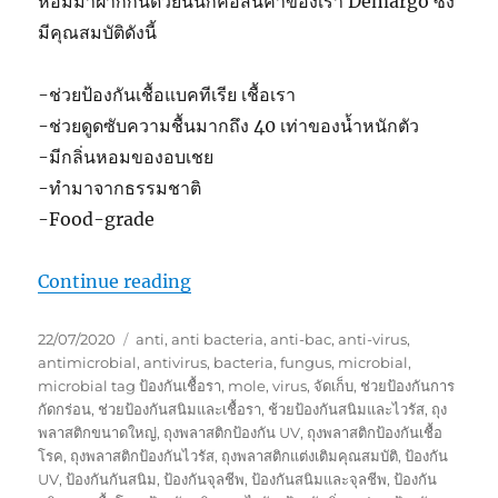
หอมมาฝากกันด้วยนั้นก็คือสินค้าของเรา Demargo ซึ่ง
มีคุณสมบัติดังนี้
-ช่วยป้องกันเชื้อแบคทีเรีย เชื้อเรา
-ช่วยดูดซับความชื้นมากถึง 40 เท่าของน้ำหนักตัว
-มีกลิ่นหอมของอบเชย
-ทำมาจากธรรมชาติ
-Food-grade
“เชื้อแบคทีเรีย ในกระเป๋าเครื่องสำอาง กั
Continue reading
Posted
Tags
22/07/2020
anti
,
anti bacteria
,
anti-bac
,
anti-virus
,
on
antimicrobial
,
antivirus
,
bacteria
,
fungus
,
microbial
,
microbial tag ป้องกันเชื้อรา
,
mole
,
virus
,
จัดเก็บ
,
ช่วยป้องกันการ
กัดกร่อน
,
ช่วยป้องกันสนิมและเชื้อรา
,
ช้วยป้องกันสนิมและไวรัส
,
ถุง
พลาสติกขนาดใหญ่
,
ถุงพลาสติกป้องกัน UV
,
ถุงพลาสติกป้องกันเชื้อ
โรค
,
ถุงพลาสติกป้องกันไวรัส
,
ถุงพลาสติกแต่งเติมคุณสมบัติ
,
ป้องกัน
UV
,
ป้องกันกันสนิม
,
ป้องกันจุลชีพ
,
ป้องกันสนิมและจุลชีพ
,
ป้องกัน