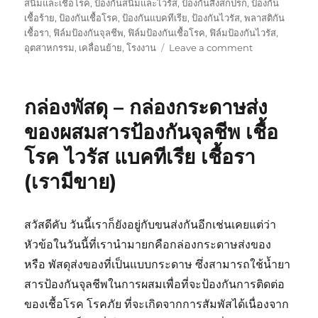
สนิมและเชื้อโรค
,
ป้องกันสนิมและไวรัส
,
ป้องกันสิ่งสกปรก
,
ป้องกัน
เชื้อร้าย
,
ป้องกันเชื้อโรค
,
ป้องกันแบคทีเรีย
,
ป้องกันไวรัส
,
พลาสติกัน
เชื้อรา
,
ฟิล์มป้องกันจุลชีพ
,
ฟิล์มป้องกันเชื้อโรค
,
ฟิล์มป้องกันไวรัส
,
on
อุตสาหกรรม
,
เคลื่อนย้าย
,
โรงงาน
Leave a comment
เชื้อ
แบคทีเรีย
ใน
กล่องพัสดุ – กล่องกระดาษส่ง
กระเป๋า
เครื่อง
ของผสมสารป้องกันจุลชีพ เชื้อ
สำอาง
โรค ไวรัส แบคทีเรีย เชื้อรา
กับ
วิธี
(เรามีขาย)
ป้องกัน
ที่
มี
สวัสดีคับ วันนี้เราก็ยังอยู่กับขนส่งกันอีกเช่นเคยแต่ว่า
กลิ่น
หอม
หัวข้อในวันนี้ที่เรานำมายกคือกล่องกระดาษส่งของ
หรือ พัสดุส่งของที่เป็นแบบกระดาษ ซึ่งสามารถใช้น้ำยา
สารป้องกันจุลชีพในการผสมเพื่อที่จะป้องกันการติดต่อ
ของเชื้อโรค โรคภัย ที่จะเกิดจากการสัมพัสได้เนื่องจาก