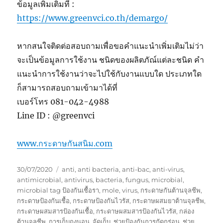
ข้อมูลเพิ่มเติมที่ :
https://www.greenvci.co.th/demargo/
หากสนใจติดต่อสอบถามเพื่อขอคำแนะนำเพิ่มเติมไม่ว่า
จะเป็นข้อมูลการใช้งาน ชนิดของผลิตภัณ์แต่ละชนิด คำ
แนะนำการใช้งานว่าจะไปใช้กับงานแบบใด ประเภทใด
ก็สามารถสอบถามเข้ามาได้ที่
เบอร์โทร 081-042-4988
Line ID : @greenvci
www.กระดาษกันสนิม.com
Posted
Tags
30/07/2020
anti
,
anti bacteria
,
anti-bac
,
anti-virus
,
on
antimicrobial
,
antivirus
,
bacteria
,
fungus
,
microbial
,
microbial tag ป้องกันเชื้อรา
,
mole
,
virus
,
กระดาษกันต้านจุลชีพ
,
กระดาษป้องกันเชื้อ
,
กระดาษป้องกันไวรัส
,
กระดาษผสมยาต้านจุลชีพ
,
กระดาษผสมสารป้องกันเชื้อ
,
กระดาษผสมสารป้องกันไวรัส
,
กล่อง
ต้านจุลชีพ
,
การเก็บถุงนอน
,
จัดเก็บ
,
ช่วยป้องกันการกัดกร่อน
,
ช่วย