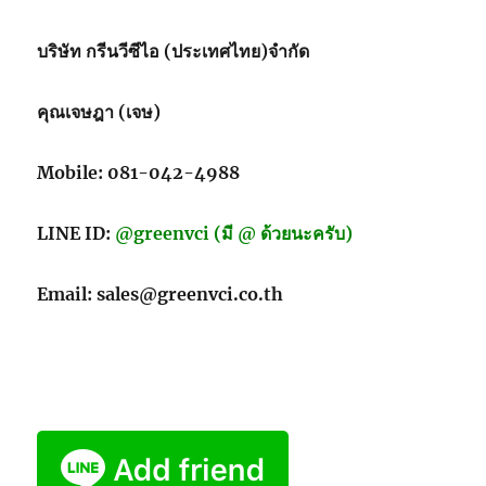
ส่ง
ของ
บริษัท กรีนวีซีไอ (ประเทศไทย)จำกัด
ผสม
สาร
ป้องกัน
คุณเจษฎา (เจษ)
จุลชีพ
เชื้อ
โรค
Mobile: 081-042-4988
ไวรัส
แบคทีเรีย
LINE ID:
@greenvci (มี @ ด้วยนะครับ)
เชื้อ
รา
(เรา
Email: sales@greenvci.co.th
มี
ขาย)