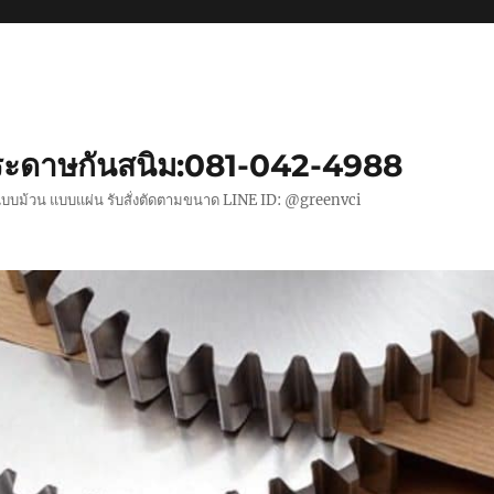
ะดาษกันสนิม:081-042-4988
แบบม้วน แบบแผ่น รับสั่งตัดตามขนาด LINE ID: @greenvci