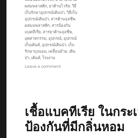
ผสมพลาสติก
,
ยาต้านไวรัส
,
วิธี
เก็บรักษาอุปกรณ์เดินป่า
,
วิธีเก็บ
อุปกรณ์เดินป่า
,
สารต้านจุลชีพ
ผสมมพลาสติก
,
สารป้องกัน
แบคทีเรีย
,
สารยาต้านจุลชีพ
,
อุตสาหกรรม
,
อุปกรณ์
,
อุปกรณ์
เก็บเต้นท์
,
อุปกรณ์เดินป่า
,
เก็บ
รักษาถุงนอน
,
เคลื่อนย้าย
,
เดิน
ป่า
,
เต้นท์
,
โรงงาน
on
Leave a comment
กล่อง
พัสดุ
ป้องกัน
เชื้อ
จุลชีพ
แบบ
เชื้อแบคทีเรีย ในกระเ
ใช้
ซ้ำ
ป้องกันที่มีกลิ่นหอม
สำหรับ
จัด
เก็บ