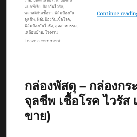
ร้าย
,
ป้องกันเชื้อโรค
,
ป้องกัน
แบคทีเรีย
,
ป้องกันไวรัส
,
พลาสติกันเชื้อรา
,
ฟิล์มป้องกัน
Continue readin
จุลชีพ
,
ฟิล์มป้องกันเชื้อโรค
,
ฟิล์มป้องกันไวรัส
,
อุตสาหกรรม
,
เคลื่อนย้าย
,
โรงงาน
on
Leave a comment
เชื้อ
แบคทีเรีย
ใน
กระเป๋า
เครื่อง
สำอาง
กล่องพัสดุ – กล่องก
กับ
วิธี
จุลชีพ เชื้อโรค ไวรัส 
ป้องกัน
ที่
ขาย)
มี
กลิ่น
หอม