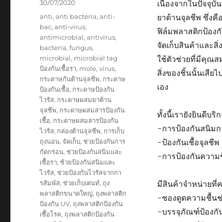
Posted
30/07/2020
เนื่องจากในปัจจุบั
on
Tags
anti
,
anti bacteria
,
anti-
ยาต้านจุลชีพ ซึ่ง
bac
,
anti-virus
,
ฟิล์มพลาสติกป้องก
antimicrobial
,
antivirus
,
จัดเก็บสินค้าและส
bacteria
,
fungus
,
microbial
,
microbial tag
ใช้ตัวช่วยที่มีคุณส
ป้องกันเชื้อรา
,
mole
,
virus
,
สิ่งของชิ้นนั้นเสี
กระดาษกันต้านจุลชีพ
,
กระดาษ
เอง
ป้องกันเชื้อ
,
กระดาษป้องกัน
ไวรัส
,
กระดาษผสมยาต้าน
จุลชีพ
,
กระดาษผสมสารป้องกัน
ทั้งนี้เรายังยินดีบ
เชื้อ
,
กระดาษผสมสารป้องกัน
-การป้องกันสนิมก
ไวรัส
,
กล่องต้านจุลชีพ
,
การเก็บ
ถุงนอน
,
จัดเก็บ
,
ช่วยป้องกันการ
-ป้องกันเชื้อจุลชีพ
กัดกร่อน
,
ช่วยป้องกันสนิมและ
-การป้องกันความช
เชื้อรา
,
ช้วยป้องกันสนิมและ
ไวรัส
,
ช่วยป้องกันไวรัสจากกา
รสัมพัส
,
ช่วยเก็บเตนท์
,
ถุง
มีสินค้าจำหน่ายที
พลาสติกขนาดใหญ่
,
ถุงพลาสติก
-ซองดูดความชื้นช
ป้องกัน UV
,
ถุงพลาสติกป้องกัน
-บรรจุภัณฑ์ป้องกั
เชื้อโรค
,
ถุงพลาสติกป้องกัน