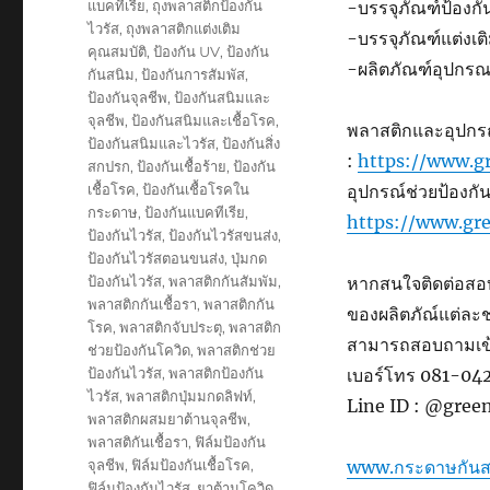
แบคทีเรีย
,
ถุงพลาสติกป้องกัน
-บรรจุภัณฑ์ป้องกันเช
ไวรัส
,
ถุงพลาสติกแต่งเติม
-บรรจุภัณฑ์แต่งเต
คุณสมบัติ
,
ป้องกัน UV
,
ป้องกัน
-ผลิตภัณฑ์อุปกร
กันสนิม
,
ป้องกันการสัมพัส
,
ป้องกันจุลชีพ
,
ป้องกันสนิมและ
จุลชีพ
,
ป้องกันสนิมและเชื้อโรค
,
พลาสติกและอุปกรณ์ป
ป้องกันสนิมและไวรัส
,
ป้องกันสิ่ง
:
https://www.gr
สกปรก
,
ป้องกันเชื้อร้าย
,
ป้องกัน
เชื้อโรค
,
ป้องกันเชื้อโรคใน
อุปกรณ์ช่วยป้องกันค
กระดาษ
,
ป้องกันแบคทีเรีย
,
https://www.gre
ป้องกันไวรัส
,
ป้องกันไวรัสขนส่ง
,
ป้องกันไวรัสตอนขนส่ง
,
ปุ่มกด
ป้องกันไวรัส
,
พลาสติกกันสัมพัม
,
หากสนใจติดต่อสอบ
พลาสติกกันเชื้อรา
,
พลาสติกกัน
ของผลิตภัณ์แต่ละ
โรค
,
พลาสติกจับประตุ
,
พลาสติก
สามารถสอบถามเข้า
ช่วยป้องกันโควิด
,
พลาสติกช่วย
ป้องกันไวรัส
,
พลาสติกป้องกัน
เบอร์โทร 081-0
ไวรัส
,
พลาสติกปุ่มมกดลิฟท์
,
Line ID : @gree
พลาสติกผสมยาต้านจุลชีพ
,
พลาสติกันเชื้อรา
,
ฟิล์มป้องกัน
จุลชีพ
,
ฟิล์มป้องกันเชื้อโรค
,
www.กระดาษกันส
ฟิล์มป้องกันไวรัส
,
ยาต้านโควิด