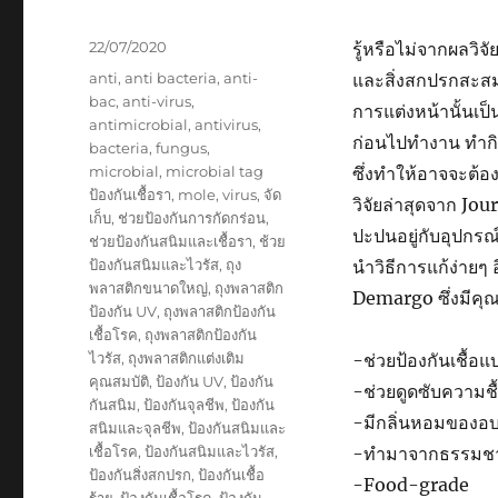
และ
ขนส่ง
Posted
22/07/2020
รู้หรือไม่จากผลวิจ
on
Tags
anti
,
anti bacteria
,
anti-
และสิ่งสกปรกสะสม
bac
,
anti-virus
,
การแต่งหน้านั้นเป็น
antimicrobial
,
antivirus
,
ก่อนไปทำงาน ทำกิ
bacteria
,
fungus
,
microbial
,
microbial tag
ซึ่งทำให้อาจจะต้อ
ป้องกันเชื้อรา
,
mole
,
virus
,
จัด
วิจัยล่าสุดจาก Jou
เก็บ
,
ช่วยป้องกันการกัดกร่อน
,
ปะปนอยู่กับอุปกรณ์
ช่วยป้องกันสนิมและเชื้อรา
,
ช้วย
ป้องกันสนิมและไวรัส
,
ถุง
นำวิธีการแก้ง่ายๆ
พลาสติกขนาดใหญ่
,
ถุงพลาสติก
Demargo ซึ่งมีคุณส
ป้องกัน UV
,
ถุงพลาสติกป้องกัน
เชื้อโรค
,
ถุงพลาสติกป้องกัน
ไวรัส
,
ถุงพลาสติกแต่งเติม
-ช่วยป้องกันเชื้อแบ
คุณสมบัติ
,
ป้องกัน UV
,
ป้องกัน
-ช่วยดูดซับความชื
กันสนิม
,
ป้องกันจุลชีพ
,
ป้องกัน
-มีกลิ่นหอมของอ
สนิมและจุลชีพ
,
ป้องกันสนิมและ
เชื้อโรค
,
ป้องกันสนิมและไวรัส
,
-ทำมาจากธรรมชา
ป้องกันสิ่งสกปรก
,
ป้องกันเชื้อ
-Food-grade