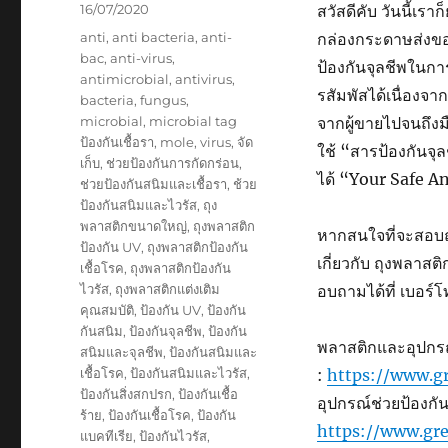
Posted
16/07/2020
สวัสดีคับ วันนี้เรา
on
Tags
anti
,
anti bacteria
,
anti-
กล่องกระดาษส่งของ
bac
,
anti-virus
,
ป้องกันจุลชีพในการ
antimicrobial
,
antivirus
,
รสัมพัสได้เนื่อง
bacteria
,
fungus
,
microbial
,
microbial tag
จากผู้ขายไปจนถึงมือ
ป้องกันเชื้อรา
,
mole
,
virus
,
จัด
ใช้ “สารป้องกันจุ
เก็บ
,
ช่วยป้องกันการกัดกร่อน
,
ได้ “Your Safe A
ช่วยป้องกันสนิมและเชื้อรา
,
ช้วย
ป้องกันสนิมและไวรัส
,
ถุง
พลาสติกขนาดใหญ่
,
ถุงพลาสติก
หากสนใจที่จะสอบถ
ป้องกัน UV
,
ถุงพลาสติกป้องกัน
เกี่ยวกับ ถุงพลาสต
เชื้อโรค
,
ถุงพลาสติกป้องกัน
ไวรัส
,
ถุงพลาสติกแต่งเติม
อบถามได้ที่ เบอร
คุณสมบัติ
,
ป้องกัน UV
,
ป้องกัน
กันสนิม
,
ป้องกันจุลชีพ
,
ป้องกัน
พลาสติกและอุปกรณ์ป
สนิมและจุลชีพ
,
ป้องกันสนิมและ
เชื้อโรค
,
ป้องกันสนิมและไวรัส
,
:
https://www.gr
ป้องกันสิ่งสกปรก
,
ป้องกันเชื้อ
อุปกรณ์ช่วยป้องกันค
ร้าย
,
ป้องกันเชื้อโรค
,
ป้องกัน
https://www.gre
แบคทีเรีย
,
ป้องกันไวรัส
,