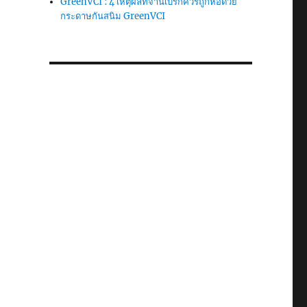
GreenVCI : 4 เหตุผลที่จานเบรกควรถูกห่อด้วย
กระดาษกันสนิม GreenVCI