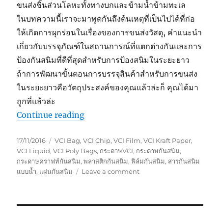
ขนส่งชิ้นส่วนโลหะทั้งทางบกและข้ามน้ำข้ามทะเล
ในบทความนี้เราจะมาพูดกันถึงต้นเหตุที่เป็นไปได้ที่ก่อ
ให้เกิดการผุกร่อนในเรื่องของการขนส่งวัสดุ, คำแนะนำ
เกี่ยวกับบรรจุภัณฑ์ในสถานการณ์ที่แตกต่างกันและการ
ป้องกันสนิมที่ดีที่สุดสำหรับการป้องสนิมในระยะยาว
ถ้าการพัฒนาขั้นตอนการบรรจุสินค้าสำหรับการขนส่ง
ในระยะยาวคือวัตถุประสงค์ของคุณแล้วล่ะก็ คุณได้มา
ถูกที่แล้วล่ะ
“การป้องกันสนิมในระหว่างการขนส่ง”
Continue reading
Posted
Tags
17/11/2016
VCI Bag
,
VCI Chip
,
VCI Film
,
VCI Kraft Paper
,
on
VCI Liquid
,
VCI Poly Bags
,
กระดาษVCI
,
กระดาษกันสนิม
,
กระดาษคราฟท์กันสนิม
,
พลาสติกกันสนิม
,
ฟิล์มกันสนิม
,
สารกันสนิม
on
แบบน้ำ
,
แผ่นกันสนิม
Leave a comment
การ
ป้องกัน
สนิม
ใน