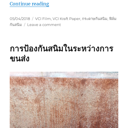
“ใช้งานกระดาษกันสนิมอย่างไรให้ถูกวิธ
Continue reading
Posted
Tags
05/04/2018
VCI Film
,
VCI Kraft Paper
,
กระดาษกันสนิม
,
ฟิล์ม
on
on
กันสนิม
Leave a comment
ใช้
งาน
กระดาษ
การป้องกันสนิมในระหว่างการ
กัน
สนิม
ขนส่ง
อย่างไร
ให้
ถูก
วิธี