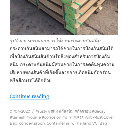
รูปตัวอย่างประกอบการใช้งานกระดาษกันสนิม
กระดาษกันสนิมสามารถใช้ช่วยในการป้องกันสนิมได้
เพื่อป้องกันสนิมสินค้าหรือสิ่งของสำหรับการป้องกัน
สนิม กระดาษกันสนิมมีส่วนช่วยในการลดต้นทุนความ
เสียหายของสินค้าที่เกิดขึ้นจากการเกิดสนิมกัดกร่อน
หรือสึกหรอได้อีกด้วย
“กระดาษกันสนิมใช้สำหรับกันสนิม”
Continue reading
Posted
Tags
01/04/2020
#rusty #สนิม #กันสนิม #กัดกร่อน #decay
on
#tarnish #rouille #corrosion #dim #さび
,
Anti-Rust Cover
Bag
,
condensation
,
Container rain
,
Thailand VCI Bag