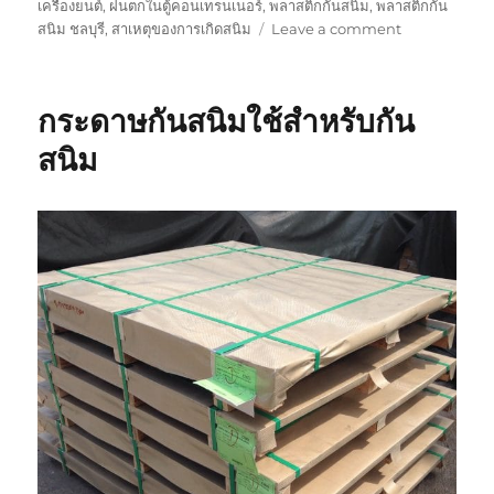
เครื่องยนต์
,
ฝนตกในตู้คอนเทรนเนอร์
,
พลาสติกกันสนิม
,
พลาสติกกัน
on
สนิม ชลบุรี
,
สาเหตุของการเกิดสนิม
Leave a comment
หน้าตา
กระดาษ
กัน
กระดาษกันสนิมใช้สำหรับกัน
สนิม
หลาก
สนิม
หลาย
รูป
แบบ