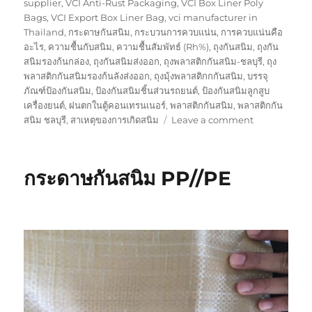
supplier
,
VCI Anti-Rust Packaging
,
VCI Box Liner Poly
Bags
,
VCI Export Box Liner Bag
,
vci manufacturer in
Thailand
,
กระดาษกันสนิม
,
กระบวนการควบแน่น
,
การควบแน่นคือ
อะไร
,
ความชื้นกับสนิม
,
ความชื้นสัมพัทธ์ (Rh%)
,
ถุงกันสนิม
,
ถุงกัน
สนิมรองก้นกล่อง
,
ถุงกันสนิมส่งออก
,
ถุงพลาสติกกันสนิม-ชลบุรี
,
ถุง
พลาสติกกันสนิมรองก้นลังส่งออก
,
ถุงมุ้งพลาสติกกกันสนิม
,
บรรจุ
ภัณฑ์ป้องกันสนิม
,
ป้องกันสนิมชิ้นส่วนรถยนต์
,
ป้องกันสนิมลูกสูบ
เครื่องยนต์
,
ฝนตกในตู้คอนเทรนเนอร์
,
พลาสติกกันสนิม
,
พลาสติกกัน
on
สนิม ชลบุรี
,
สาเหตุของการเกิดสนิม
Leave a comment
กระดาษ
กัน
สนิม
กระดาษกันสนิม PP//PE
ใช้
สำหรับ
กัน
สนิม