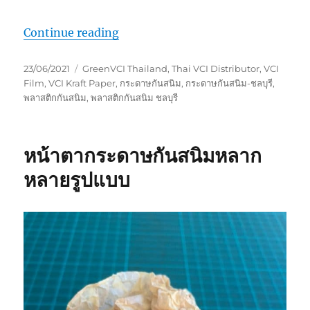
“กระดาษกันห่อป้องกันสนิม”
Continue reading
Posted
Tags
23/06/2021
GreenVCI Thailand
,
Thai VCI Distributor
,
VCI
on
Film
,
VCI Kraft Paper
,
กระดาษกันสนิม
,
กระดาษกันสนิม-ชลบุรี
,
พลาสติกกันสนิม
,
พลาสติกกันสนิม ชลบุรี
หน้าตากระดาษกันสนิมหลาก
หลายรูปแบบ