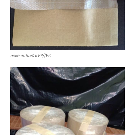
กระดาษกันสนิม PP//PE