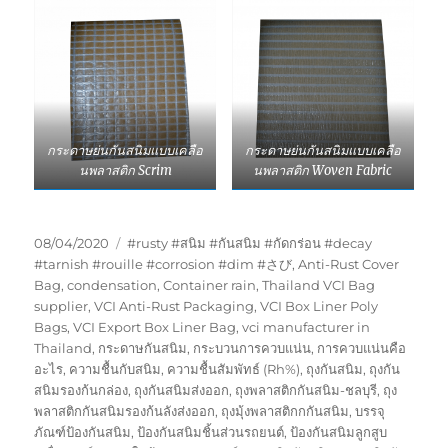
กระดาษย่นกันสนิมแบบเคลือ
กระดาษย่นกันสนิมแบบเคลือ
นพลาสติก Scrim
นพลาสติก Woven Fabric
Posted
Tags
08/04/2020
#rusty #สนิม #กันสนิม #กัดกร่อน #decay
on
#tarnish #rouille #corrosion #dim #さび
,
Anti-Rust Cover
Bag
,
condensation
,
Container rain
,
Thailand VCI Bag
supplier
,
VCI Anti-Rust Packaging
,
VCI Box Liner Poly
Bags
,
VCI Export Box Liner Bag
,
vci manufacturer in
Thailand
,
กระดาษกันสนิม
,
กระบวนการควบแน่น
,
การควบแน่นคือ
อะไร
,
ความชื้นกับสนิม
,
ความชื้นสัมพัทธ์ (Rh%)
,
ถุงกันสนิม
,
ถุงกัน
สนิมรองก้นกล่อง
,
ถุงกันสนิมส่งออก
,
ถุงพลาสติกกันสนิม-ชลบุรี
,
ถุง
พลาสติกกันสนิมรองก้นลังส่งออก
,
ถุงมุ้งพลาสติกกกันสนิม
,
บรรจุ
ภัณฑ์ป้องกันสนิม
,
ป้องกันสนิมชิ้นส่วนรถยนต์
,
ป้องกันสนิมลูกสูบ