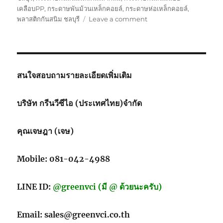
เคลือบPP
,
กระดาษพันม้วนเหล็กคอยล์
,
กระดาษห่อเหล็กคอยล์
,
on
พลาสติกกันสนิม ชลบุรี
Leave a comment
กระดาษ
กัน
สนิม
PP//PE
สนใจสอบถามรายละเอียดเพิ่มเติม
บริษัท กรีนวีซีไอ (ประเทศไทย)จำกัด
คุณเจษฎา (เจษ)
Mobile: 081-042-4988
LINE ID:
@greenvci (มี @ ด้วยนะครับ)
Email: sales@greenvci.co.th