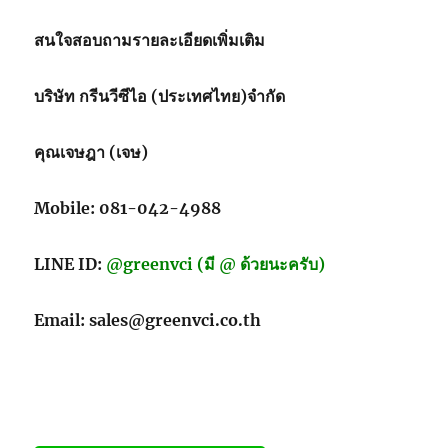
เชื้อ
จุลชีพ
สนใจสอบถามรายละเอียดเพิ่มเติม
แบบ
ใช้
บริษัท กรีนวีซีไอ (ประเทศไทย)จำกัด
ซ้ำ
สำหรับ
จัด
คุณเจษฎา (เจษ)
เก็บ
และ
ขนส่ง
Mobile: 081-042-4988
LINE ID:
@greenvci (มี @ ด้วยนะครับ)
Email: sales@greenvci.co.th