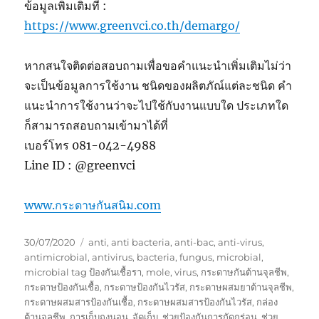
ข้อมูลเพิ่มเติมที่ :
https://www.greenvci.co.th/demargo/
หากสนใจติดต่อสอบถามเพื่อขอคำแนะนำเพิ่มเติมไม่ว่า
จะเป็นข้อมูลการใช้งาน ชนิดของผลิตภัณ์แต่ละชนิด คำ
แนะนำการใช้งานว่าจะไปใช้กับงานแบบใด ประเภทใด
ก็สามารถสอบถามเข้ามาได้ที่
เบอร์โทร 081-042-4988
Line ID : @greenvci
www.กระดาษกันสนิม.com
Posted
Tags
30/07/2020
anti
,
anti bacteria
,
anti-bac
,
anti-virus
,
on
antimicrobial
,
antivirus
,
bacteria
,
fungus
,
microbial
,
microbial tag ป้องกันเชื้อรา
,
mole
,
virus
,
กระดาษกันต้านจุลชีพ
,
กระดาษป้องกันเชื้อ
,
กระดาษป้องกันไวรัส
,
กระดาษผสมยาต้านจุลชีพ
,
กระดาษผสมสารป้องกันเชื้อ
,
กระดาษผสมสารป้องกันไวรัส
,
กล่อง
ต้านจุลชีพ
,
การเก็บถุงนอน
,
จัดเก็บ
,
ช่วยป้องกันการกัดกร่อน
,
ช่วย