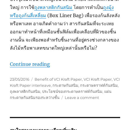
ใหญ่ การใช้
ถุงพลาสติกกันสนิม
โดยการทำเป็น
ถุงมุ้ง
หรือถุงก้นสี่เหลี่ยม
(Box Liner Bag) เพื่อรองก้นลังหลัง
หรือพาเลท อาจเกิดคำถามว่า สารกันสนิมที่จะระเหย
ออกมาทำหน้าที่เหมือนชั้นฟิล์มเพื่อเคลือบที่ผิวของชิ้น
งานนั้น จะเพียงพอสำหรับชิ้นงานที่อยู่ตรงช่วงกลางของ
ลังไม้หรือพาเลทขนาดใหญ่เหล่านั้นหรือไม่?
“ประโยชน์ของกระดาษคราฟท์กันสนิม
Continue reading
Posted
Tags
23/05/2016
Benefit of VCI Kraft Paper
,
VCI Kraft Paper
,
VCI
on
Kraft Paper interleave
,
กระดาษกันสนิม
,
กระดาษคราฟท์กันสนิม
,
ถุงพลาสติกกันสนิม
,
ประโยชน์ของกระดาษคราฟท์กันสนิม
,
แผ่น
on
กระดาษกันสนิมรองระหว่างชั้น
Leave a comment
ประโยชน์
ของ
กระดาษ
คราฟท์
กัน