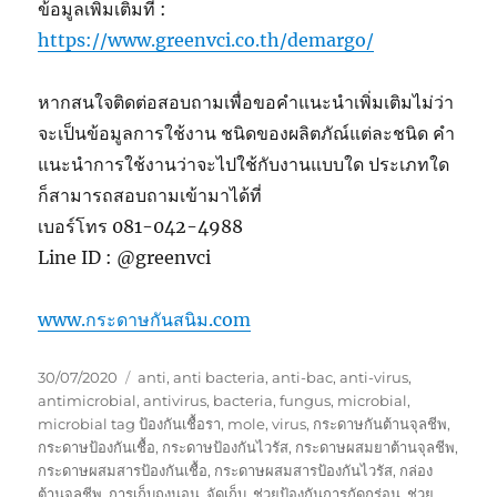
ข้อมูลเพิ่มเติมที่ :
https://www.greenvci.co.th/demargo/
หากสนใจติดต่อสอบถามเพื่อขอคำแนะนำเพิ่มเติมไม่ว่า
จะเป็นข้อมูลการใช้งาน ชนิดของผลิตภัณ์แต่ละชนิด คำ
แนะนำการใช้งานว่าจะไปใช้กับงานแบบใด ประเภทใด
ก็สามารถสอบถามเข้ามาได้ที่
เบอร์โทร 081-042-4988
Line ID : @greenvci
www.กระดาษกันสนิม.com
Posted
Tags
30/07/2020
anti
,
anti bacteria
,
anti-bac
,
anti-virus
,
on
antimicrobial
,
antivirus
,
bacteria
,
fungus
,
microbial
,
microbial tag ป้องกันเชื้อรา
,
mole
,
virus
,
กระดาษกันต้านจุลชีพ
,
กระดาษป้องกันเชื้อ
,
กระดาษป้องกันไวรัส
,
กระดาษผสมยาต้านจุลชีพ
,
กระดาษผสมสารป้องกันเชื้อ
,
กระดาษผสมสารป้องกันไวรัส
,
กล่อง
ต้านจุลชีพ
,
การเก็บถุงนอน
,
จัดเก็บ
,
ช่วยป้องกันการกัดกร่อน
,
ช่วย