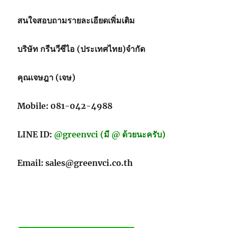
เชื้อ
จุลชีพ
สนใจสอบถามรายละเอียดเพิ่มเติม
แบบ
ใช้
บริษัท กรีนวีซีไอ (ประเทศไทย)จำกัด
ซ้ำ
สำหรับ
จัด
คุณเจษฎา (เจษ)
เก็บ
และ
ขนส่ง
Mobile: 081-042-4988
LINE ID:
@greenvci (มี @ ด้วยนะครับ)
Email: sales@greenvci.co.th