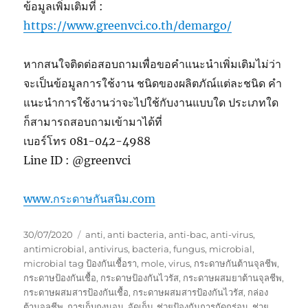
ข้อมูลเพิ่มเติมที่ :
https://www.greenvci.co.th/demargo/
หากสนใจติดต่อสอบถามเพื่อขอคำแนะนำเพิ่มเติมไม่ว่า
จะเป็นข้อมูลการใช้งาน ชนิดของผลิตภัณ์แต่ละชนิด คำ
แนะนำการใช้งานว่าจะไปใช้กับงานแบบใด ประเภทใด
ก็สามารถสอบถามเข้ามาได้ที่
เบอร์โทร 081-042-4988
Line ID : @greenvci
www.กระดาษกันสนิม.com
Posted
Tags
30/07/2020
anti
,
anti bacteria
,
anti-bac
,
anti-virus
,
on
antimicrobial
,
antivirus
,
bacteria
,
fungus
,
microbial
,
microbial tag ป้องกันเชื้อรา
,
mole
,
virus
,
กระดาษกันต้านจุลชีพ
,
กระดาษป้องกันเชื้อ
,
กระดาษป้องกันไวรัส
,
กระดาษผสมยาต้านจุลชีพ
,
กระดาษผสมสารป้องกันเชื้อ
,
กระดาษผสมสารป้องกันไวรัส
,
กล่อง
ต้านจุลชีพ
,
การเก็บถุงนอน
,
จัดเก็บ
,
ช่วยป้องกันการกัดกร่อน
,
ช่วย