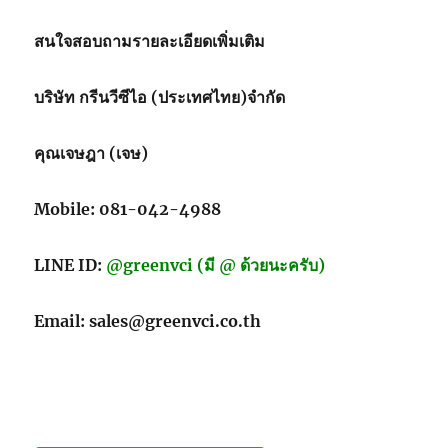
เชื้อ
จุลชีพ
สนใจสอบถามรายละเอียดเพิ่มเติม
แบบ
ใช้
บริษัท กรีนวีซีไอ (ประเทศไทย)จำกัด
ซ้ำ
สำหรับ
จัด
คุณเจษฎา (เจษ)
เก็บ
และ
ขนส่ง
Mobile: 081-042-4988
LINE ID:
@greenvci (มี @ ด้วยนะครับ)
Email: sales@greenvci.co.th