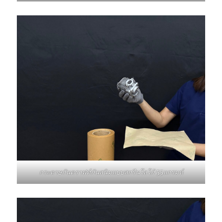
กระดาษกันคราฟท์กันสนิมแบบสกรีนโลโก้ 55แกรมห์