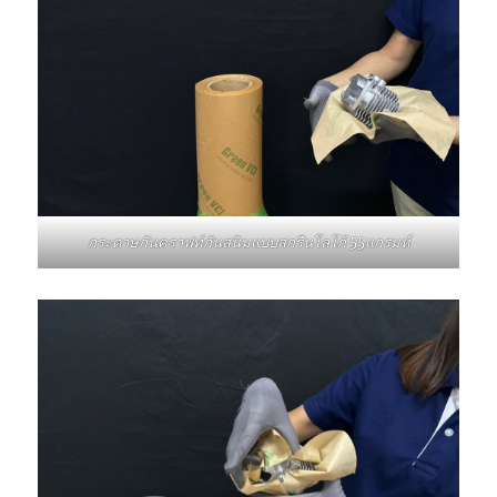
กระดาษกันคราฟท์กันสนิมแบบสกรีนโลโก้ 55แกรมห์