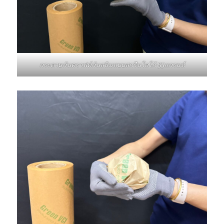
กระดาษกันคราฟท์กันสนิมแบบสกรีนโลโก้ 55แกรมห์