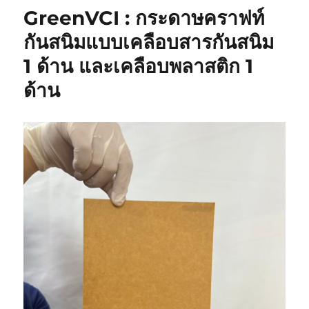
GreenVCI : กระดาษคราฟท์
กันสนิมแบบเคลือบสารกันสนิม
1 ด้าน และเคลือบพลาสติก 1
ด้าน