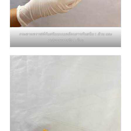
กระดาษคราฟท์กันสนิมแบบเคลือบสารกันสนิม 1 ด้าน และ
เคลือบพลาสติก 1 ด้าน