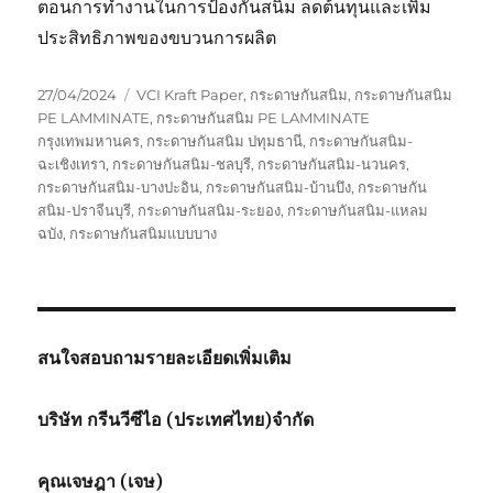
ตอนการทำงานในการป้องกันสนิม ลดต้นทุนและเพิ่ม
ประสิทธิภาพของขบวนการผลิต
Posted
Tags
27/04/2024
VCI Kraft Paper
,
กระดาษกันสนิม
,
กระดาษกันสนิม
on
PE LAMMINATE
,
กระดาษกันสนิม PE LAMMINATE
กรุงเทพมหานคร
,
กระดาษกันสนิม ปทุมธานี
,
กระดาษกันสนิม-
ฉะเชิงเทรา
,
กระดาษกันสนิม-ชลบุรี
,
กระดาษกันสนิม-นวนคร
,
กระดาษกันสนิม-บางปะอิน
,
กระดาษกันสนิม-บ้านบึง
,
กระดาษกัน
สนิม-ปราจีนบุรี
,
กระดาษกันสนิม-ระยอง
,
กระดาษกันสนิม-แหลม
ฉบัง
,
กระดาษกันสนิมแบบบาง
สนใจสอบถามรายละเอียดเพิ่มเติม
บริษัท กรีนวีซีไอ (ประเทศไทย)จำกัด
คุณเจษฎา (เจษ)