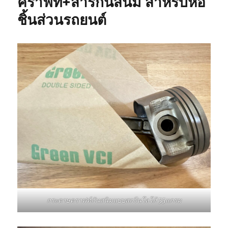
คราฟท์+สารกันสนิม สำหรับห่อ
ชิ้นส่วนรถยนต์
กระดาษคราฟท์กันสนิมแบบสกรีนโลโก้ 55แกรม