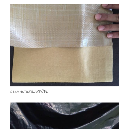
กระดาษกันสนิม PP//PE