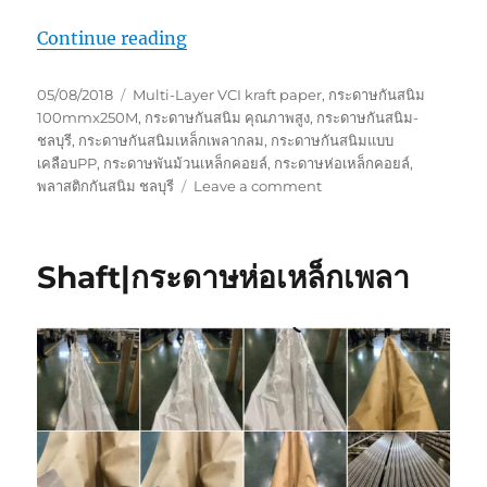
“กระดาษกันสนิม PP//PE”
Continue reading
Posted
Tags
05/08/2018
Multi-Layer VCI kraft paper
,
กระดาษกันสนิม
on
100mmx250M
,
กระดาษกันสนิม คุณภาพสูง
,
กระดาษกันสนิม-
ชลบุรี
,
กระดาษกันสนิมเหล็กเพลากลม
,
กระดาษกันสนิมแบบ
เคลือบPP
,
กระดาษพันม้วนเหล็กคอยล์
,
กระดาษห่อเหล็กคอยล์
,
on
พลาสติกกันสนิม ชลบุรี
Leave a comment
กระดาษ
กัน
สนิม
Shaft|กระดาษห่อเหล็กเพลา
PP//PE