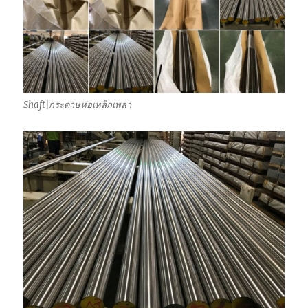
Shaft|กระดาษห่อเหล็กเพลา