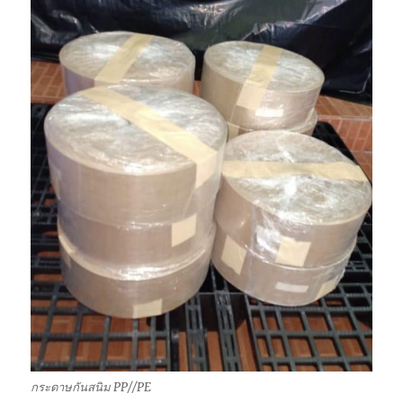
กระดาษกันสนิม PP//PE