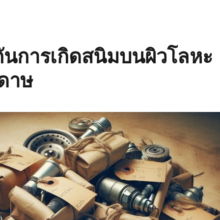
กันการเกิดสนิมบนผิวโลหะ
ะดาษ