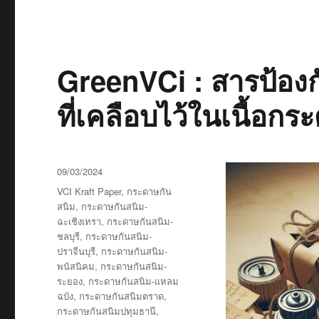
GreenVCi : สารป้อง
ที่เคลือบไว้ในเนื้อกร
Posted
09/03/2024
on
Tags
VCI Kraft Paper
,
กระดาษกัน
สนิม
,
กระดาษกันสนิม-
ฉะเชิงเทรา
,
กระดาษกันสนิม-
ชลบุรี
,
กระดาษกันสนิม-
ปราจีนบุรี
,
กระดาษกันสนิม-
พนัสนิคม
,
กระดาษกันสนิม-
ระยอง
,
กระดาษกันสนิม-แหลม
ฉบัง
,
กระดาษกันสนิมตราด
,
กระดาษกันสนิมปทุมธานี
,