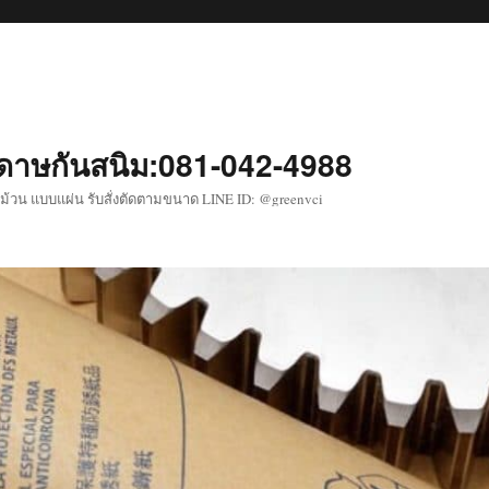
าษกันสนิม:081-042-4988
ม้วน แบบแผ่น รับสั่งตัดตามขนาด LINE ID: @greenvci