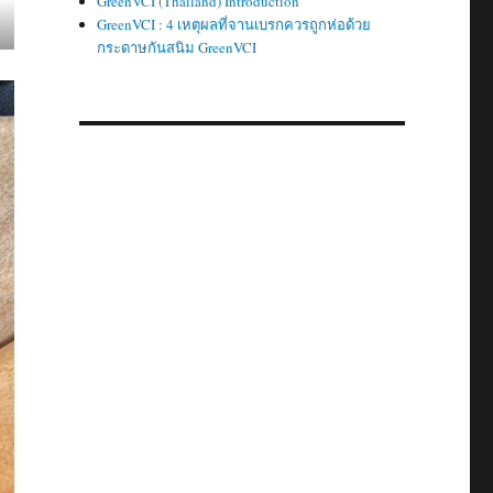
GreenVCI (Thailand) Introduction
GreenVCI : 4 เหตุผลที่จานเบรกควรถูกห่อด้วย
กระดาษกันสนิม GreenVCI