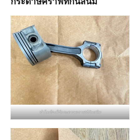
กระดาษคราฟท์กันสนิม
ทำไมต้องใช้กระดาษคราฟท์กันสนิม