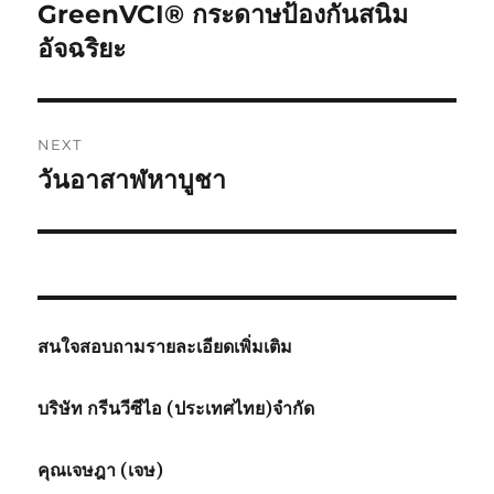
navigation
GreenVCI® กระดาษป้องกันสนิม
Previous
post:
อัจฉริยะ
NEXT
วันอาสาฬหาบูชา
Next
post:
สนใจสอบถามรายละเอียดเพิ่มเติม
บริษัท กรีนวีซีไอ (ประเทศไทย)จำกัด
คุณเจษฎา (เจษ)