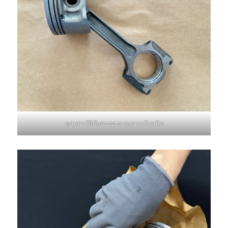
คุณสมบัติพิเศษของกระดาษกันสนิม