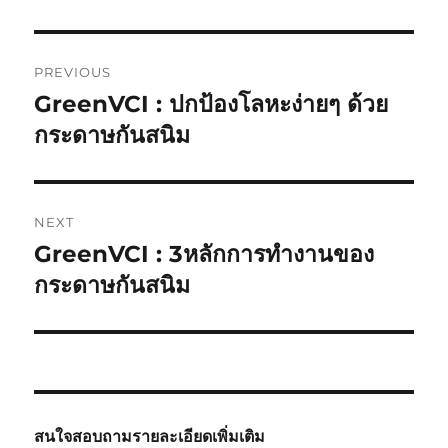
Post
PREVIOUS
navigation
GreenVCI : ปกป้องโลหะง่ายๆ ด้วย
Previous
post:
กระดาษกันสนิม
NEXT
GreenVCI : 3หลักการทำงานของ
Next
post:
กระดาษกันสนิม
สนใจสอบถามรายละเอียดเพิ่มเติม