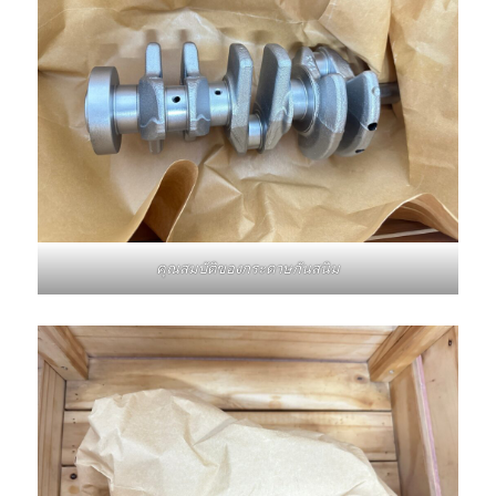
คุณสมบัติของกระดาษกันสนิม