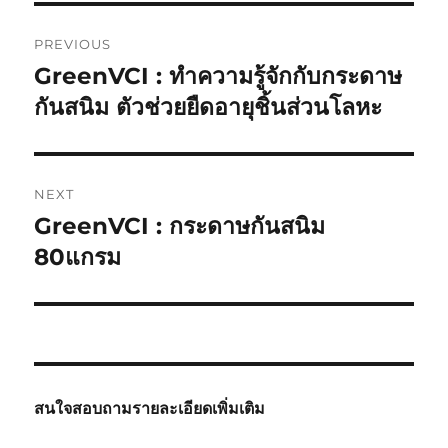
Post
PREVIOUS
navigation
GreenVCI : ทำความรู้จักกับกระดาษ
Previous
post:
กันสนิม ตัวช่วยยืดอายุชิ้นส่วนโลหะ
NEXT
GreenVCI : กระดาษกันสนิม
Next
post:
80แกรม
สนใจสอบถามรายละเอียดเพิ่มเติม