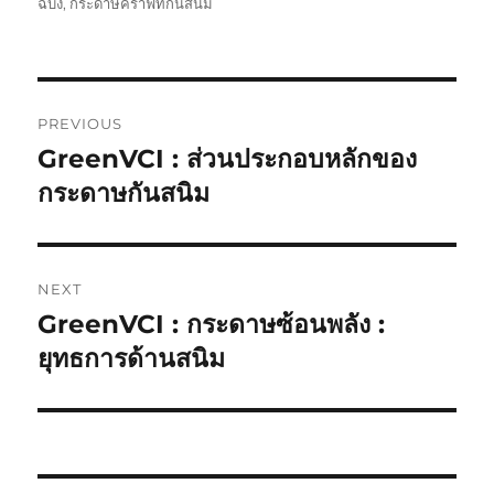
ฉบัง
,
กระดาษคราฟท์กันสนิม
Post
PREVIOUS
navigation
GreenVCI : ส่วนประกอบหลักของ
Previous
post:
กระดาษกันสนิม
NEXT
GreenVCI : กระดาษซ้อนพลัง :
Next
post:
ยุทธการด้านสนิม