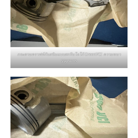
กระดาษคราฟท์กันสนิมแบบสกรีนโลโก้ GreenVCI ความหนา
55grams