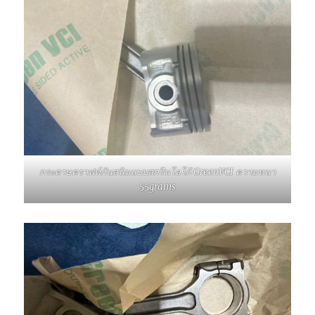
กระดาษคราฟท์กันสนิมแบบสกรีนโลโก้ GreenVCI ความหนา
55grams