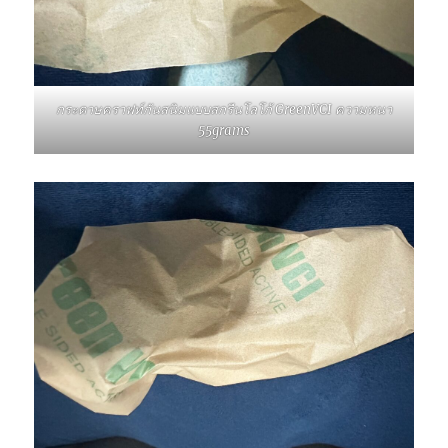
กระดาษคราฟท์กันสนิมแบบสกรีนโลโก้ GreenVCI ความหนา
55grams