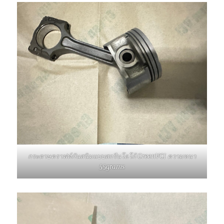
กระดาษคราฟท์กันสนิมแบบสกรีนโลโก้ GreenVCI ความหนา
55grams