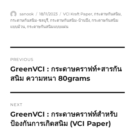
Author
Posted
Tags
sanook
18/11/2023
VCI Kraft Paper
,
กระดาษกันสนิม
,
on
กระดาษกันสนิม-ชลบุรี
,
กระดาษกันสนิม-บ้านบึง
,
กระดาษกันสนิม
แบบม้วน
,
กระดาษกันสนิมแบบแผ่น
Post
PREVIOUS
navigation
GreenVCI : กระดาษคราฟท์+สารกัน
Previous
post:
สนิม ความหนา 80grams
NEXT
GreenVCI : กระดาษคราฟท์สำหรับ
Next
post:
ป้องกันการเกิดสนิม (VCI Paper)