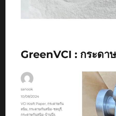
GreenVCI : กระดาษ
Author
sanook
Posted
10/08/2024
on
Tags
VCI Kraft Paper
,
กระดาษกัน
สนิม
,
กระดาษกันสนิม-ชลบุรี
,
กระดาษกันสนิม-บ้านบึง
,