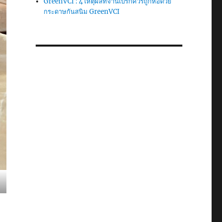
GreenVCI : 4 เหตุผลที่จานเบรกควรถูกห่อด้วย
กระดาษกันสนิม GreenVCI