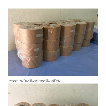
กระดาษกันสนิมแบบเคลือบฟิล์ม