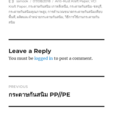
Author
Posted
Tags
sanook
07/08/2018
Anti-Rust Kraft Paper
,
VCI
on
Kraft Paper
,
กระดาษกันสนิม เกาหลีเหนือ
,
กระดาษกันสนิม-ชลบุรี
,
กระดาษกันสนิมคุณภาพสูง
,
การคำนวณขนาดกระดาษกันสนิมเทียบ
พื้นที
,
ผลิตและจำหน่ายกระดาษกันสนิม
,
วิธีการใช้งานกระดาษกัน
สนิม
Leave a Reply
You must be
logged in
to post a comment.
Post
PREVIOUS
navigation
กระดาษกันสนิม PP//PE
Previous
post: