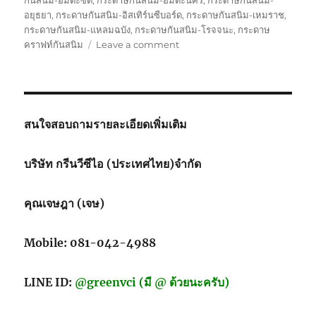
กันสนิม-อมตะซิตี้
,
กระดาษกันสนิม-อมตะนคร
,
กระดาษกันสนิม-
อยุธยา
,
กระดาษกันสนิม-อิสเทิร์นซีบอร์ด
,
กระดาษกันสนิม-เหมราช
,
กระดาษกันสนิม-แหลมฉบัง
,
กระดาษกันสนิม-โรจจนะ
,
กระดาษ
on
คราฟท์กันสนิม
Leave a comment
กระดาษ
คราฟท์
กัน
สนิม
(VCI
สนใจสอบถามรายละเอียดเพิ่มเติม
Kraft
Paper)
บริษัท กรีนวีซีไอ (ประเทศไทย)จำกัด
คุณเจษฎา (เจษ)
Mobile: 081-042-4988
LINE ID:
@greenvci (มี @ ด้วยนะครับ)