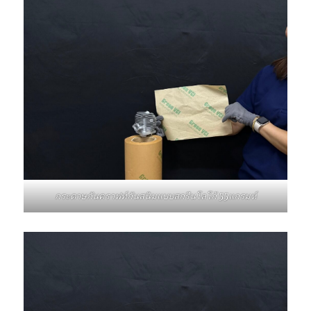
กระดาษกันคราฟท์กันสนิมแบบสกรีนโลโก้ 55แกรมห์