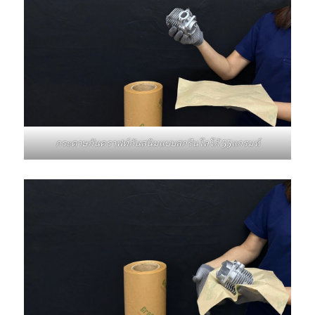
กระดาษกันคราฟท์กันสนิมแบบสกรีนโลโก้ 55แกรมห์